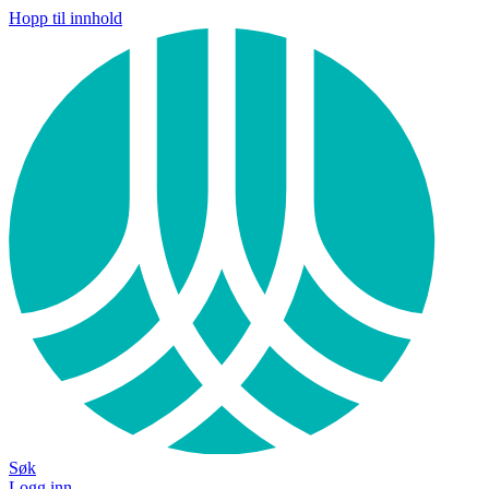
Hopp til innhold
Søk
Logg inn