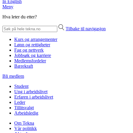
In English
Meny
Hva leter du etter?
Tilbake til navigasjon
Kurs og arrangementer
Lønn og rettigheter
Fag og nettverk
Jobbsøk og karriere
Medlemsfordeler
Bærekraft
Bli medlem
Student
Ung i arbeidslivet
Erfaren i arbeidslivet
Leder
Tillitsvalgt
Arbeidsledig
Om Tekna
Vår politikk