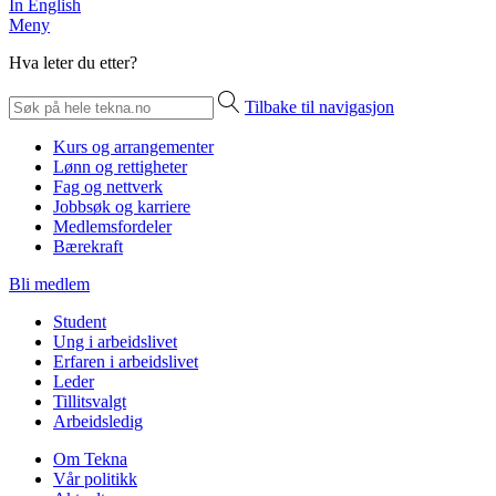
In English
Meny
Hva leter du etter?
Tilbake til navigasjon
Kurs og arrangementer
Lønn og rettigheter
Fag og nettverk
Jobbsøk og karriere
Medlemsfordeler
Bærekraft
Bli medlem
Student
Ung i arbeidslivet
Erfaren i arbeidslivet
Leder
Tillitsvalgt
Arbeidsledig
Om Tekna
Vår politikk