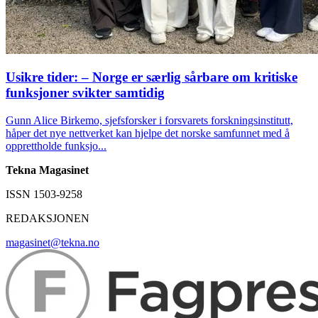
Usikre tider: – Norge er særlig sårbare om kritiske
funksjoner svikter samtidig
Gunn Alice Birkemo, sjefsforsker i forsvarets forskningsinstitutt,
håper det nye nettverket kan hjelpe det norske samfunnet med å
opprettholde funksjo...
Tekna Magasinet
ISSN 1503-9258
REDAKSJONEN
magasinet@tekna.no