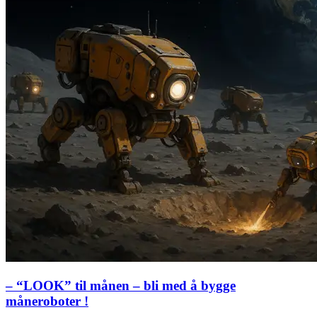
– “LOOK” til månen – bli med å bygge
måneroboter !