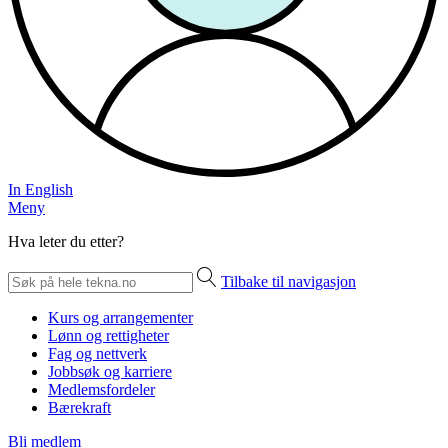
In English
Meny
Hva leter du etter?
Tilbake til navigasjon
Kurs og arrangementer
Lønn og rettigheter
Fag og nettverk
Jobbsøk og karriere
Medlemsfordeler
Bærekraft
Bli medlem