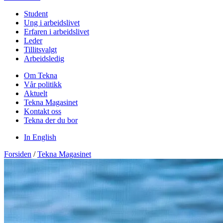
Student
Ung i arbeidslivet
Erfaren i arbeidslivet
Leder
Tillitsvalgt
Arbeidsledig
Om Tekna
Vår politikk
Aktuelt
Tekna Magasinet
Kontakt oss
Tekna der du bor
In English
Forsiden
/
Tekna Magasinet