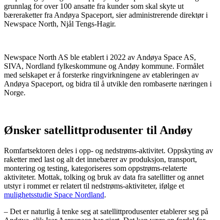
grunnlag for over 100 ansatte fra kunder som skal skyte ut
bæreraketter fra Andøya Spaceport, sier administrerende direktør i
Newspace North, Njål Tengs-Hagir.
Newspace North AS ble etablert i 2022 av Andøya Space AS,
SIVA, Nordland fylkeskommune og Andøy kommune. Formålet
med selskapet er å forsterke ringvirkningene av etableringen av
Andøya Spaceport, og bidra til å utvikle den rombaserte næringen i
Norge.
Ønsker satellittprodusenter til Andøy
Romfartsektoren deles i opp- og nedstrøms-aktivitet. Oppskyting av
raketter med last og alt det innebærer av produksjon, transport,
montering og testing, kategoriseres som oppstrøms-relaterte
aktiviteter. Mottak, tolking og bruk av data fra satellitter og annet
utstyr i rommet er relatert til nedstrøms-aktiviteter, ifølge et
mulighetsstudie Space Nordland
.
– Det er naturlig å tenke seg at satellittprodusenter etablerer seg på