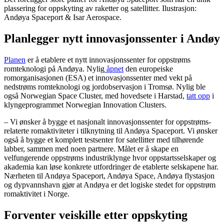
plassering for oppskyting av raketter og satellitter. Ilustrasjon:
Andøya Spaceport & Isar Aerospace.
Planlegger nytt innovasjonssenter i Andøy
Planen
er å etablere et nytt innovasjonssenter for oppstrøms
romteknologi på Andøya. Nylig
åpnet
den europeiske
romorganisasjonen (ESA) et innovasjonssenter med vekt på
nedstrøms romteknologi og jordobservasjon i Tromsø. Nylig ble
også Norwegian Space Cluster, med hovedsete i Harstad,
tatt opp
i
klyngeprogrammet Norwegian Innovation Clusters.
– Vi ønsker å bygge et nasjonalt innovasjonssenter for oppstrøms-
relaterte romaktiviteter i tilknytning til Andøya Spaceport. Vi ønsker
også å bygge et komplett testsenter for satellitter med tilhørende
labber, sammen med noen partnere. Målet er å skape en
velfungerende oppstrøms industriklynge hvor oppstartsselskaper og
akademia kan løse konkrete utfordringer de etablerte selskapene har.
Nærheten til Andøya Spaceport, Andøya Space, Andøya flystasjon
og dypvannshavn gjør at Andøya er det logiske stedet for oppstrøm
romaktivitet i Norge.
Forventer veiskille etter oppskyting