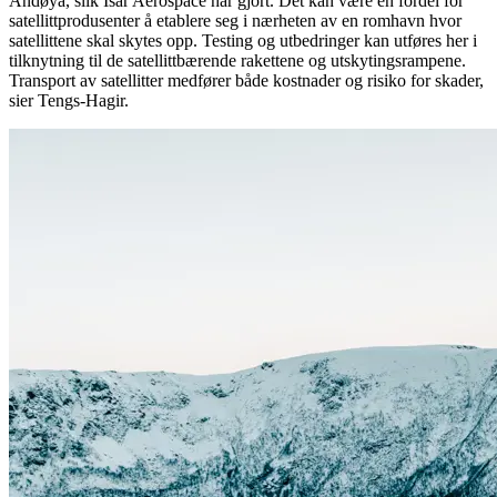
Andøya, slik Isar Aerospace har gjort. Det kan være en fordel for
satellittprodusenter å etablere seg i nærheten av en romhavn hvor
satellittene skal skytes opp. Testing og utbedringer kan utføres her i
tilknytning til de satellittbærende rakettene og utskytingsrampene.
Transport av satellitter medfører både kostnader og risiko for skader,
sier Tengs-Hagir.