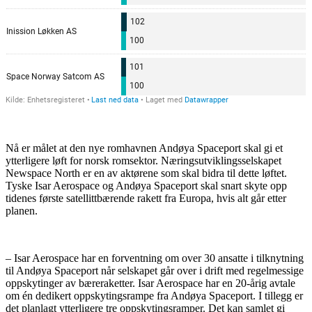
Nå er målet at den nye romhavnen Andøya Spaceport skal gi et
ytterligere løft for norsk romsektor. Næringsutviklingsselskapet
Newspace North er en av aktørene som skal bidra til dette løftet.
Tyske Isar Aerospace og Andøya Spaceport skal snart skyte opp
tidenes første satellittbærende rakett fra Europa, hvis alt går etter
planen.
– Isar Aerospace har en forventning om over 30 ansatte i tilknytning
til Andøya Spaceport når selskapet går over i drift med regelmessige
oppskytinger av bæreraketter. Isar Aerospace har en 20-årig avtale
om én dedikert oppskytingsrampe fra Andøya Spaceport. I tillegg er
det planlagt ytterligere tre oppskytingsramper. Det kan samlet gi