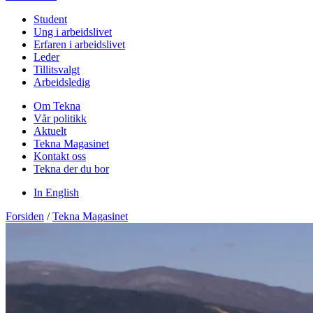
Student
Ung i arbeidslivet
Erfaren i arbeidslivet
Leder
Tillitsvalgt
Arbeidsledig
Om Tekna
Vår politikk
Aktuelt
Tekna Magasinet
Kontakt oss
Tekna der du bor
In English
Forsiden
/
Tekna Magasinet