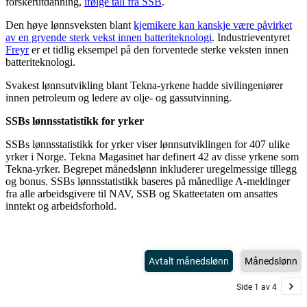
forskerutdanning,
ifølge tall fra SSB
.
Den høye lønnsveksten blant
kjemikere kan kanskje være påvirket
av en gryende sterk vekst innen batteriteknologi
. Industrieventyret
Freyr
er et tidlig eksempel på den forventede sterke veksten innen
batteriteknologi.
Svakest lønnsutvikling blant Tekna-yrkene hadde sivilingeniører
innen petroleum og ledere av olje- og gassutvinning.
SSBs lønnsstatistikk for yrker
SSBs lønnsstatistikk for yrker viser lønnsutviklingen for 407 ulike
yrker i Norge. Tekna Magasinet har definert 42 av disse yrkene som
Tekna-yrker. Begrepet månedslønn inkluderer uregelmessige tillegg
og bonus. SSBs lønnsstatistikk baseres på månedlige A-meldinger
fra alle arbeidsgivere til NAV, SSB og Skatteetaten om ansattes
inntekt og arbeidsforhold.