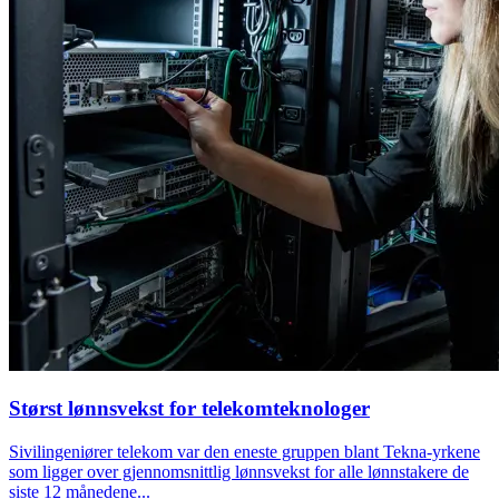
Størst lønnsvekst for telekomteknologer
Sivilingeniører telekom var den eneste gruppen blant Tekna-yrkene
som ligger over gjennomsnittlig lønnsvekst for alle lønnstakere de
siste 12 månedene...