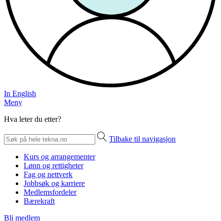
In English
Meny
Hva leter du etter?
Tilbake til navigasjon
Kurs og arrangementer
Lønn og rettigheter
Fag og nettverk
Jobbsøk og karriere
Medlemsfordeler
Bærekraft
Bli medlem