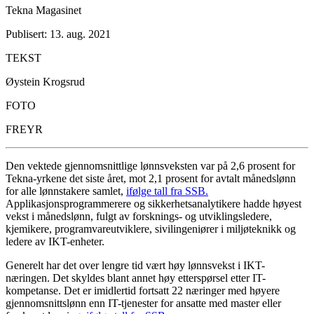
Tekna Magasinet
Publisert: 13. aug. 2021
TEKST
Øystein Krogsrud
FOTO
FREYR
Den vektede gjennomsnittlige lønnsveksten var på 2,6 prosent for
Tekna-yrkene det siste året, mot 2,1 prosent for avtalt månedslønn
for alle lønnstakere samlet,
ifølge tall fra SSB.
Applikasjonsprogrammerere og sikkerhetsanalytikere hadde høyest
vekst i månedslønn, fulgt av forsknings- og utviklingsledere,
kjemikere, programvareutviklere, sivilingeniører i miljøteknikk og
ledere av IKT-enheter.
Generelt har det over lengre tid vært høy lønnsvekst i IKT-
næringen. Det skyldes blant annet høy etterspørsel etter IT-
kompetanse. Det er imidlertid fortsatt 22 næringer med høyere
gjennomsnittslønn enn IT-tjenester for ansatte med master eller