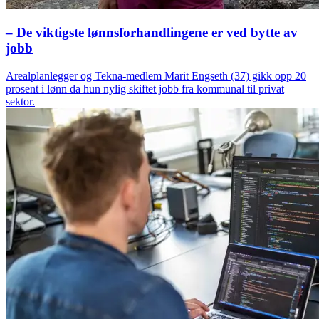
– De viktigste lønnsforhandlingene er ved bytte av
jobb
Arealplanlegger og Tekna-medlem Marit Engseth (37) gikk opp 20
prosent i lønn da hun nylig skiftet jobb fra kommunal til privat
sektor.