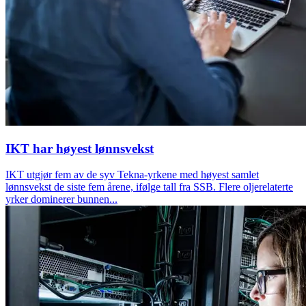
IKT har høyest lønnsvekst
IKT utgjør fem av de syv Tekna-yrkene med høyest samlet
lønnsvekst de siste fem årene, ifølge tall fra SSB. Flere oljerelaterte
yrker dominerer bunnen...