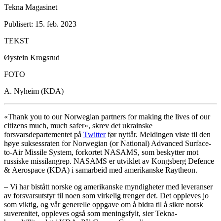
Tekna Magasinet
Publisert: 15. feb. 2023
TEKST
Øystein Krogsrud
FOTO
A. Nyheim (KDA)
«Thank you to our Norwegian partners for making the lives of our
citizens much, much safer», skrev det ukrainske
forsvarsdepartementet på
Twitter
før nyttår. Meldingen viste til den
høye suksessraten for Norwegian (or National) Advanced Surface-
to-Air Missile System, forkortet NASAMS, som beskytter mot
russiske missilangrep. NASAMS er utviklet av Kongsberg Defence
& Aerospace (KDA) i samarbeid med amerikanske Raytheon.
– Vi har bistått norske og amerikanske myndigheter med leveranser
av forsvarsutstyr til noen som virkelig trenger det. Det oppleves jo
som viktig, og vår generelle oppgave om å bidra til å sikre norsk
suverenitet, oppleves også som meningsfylt, sier Tekna-