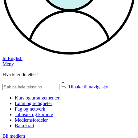
In English
Meny
Hva leter du etter?
Tilbake til navigasjon
Kurs og arrangementer
Lønn og rettigheter
Fag og nettverk
Jobbsøk og karriere
Medlemsfordeler
Bærekraft
Bli medlem