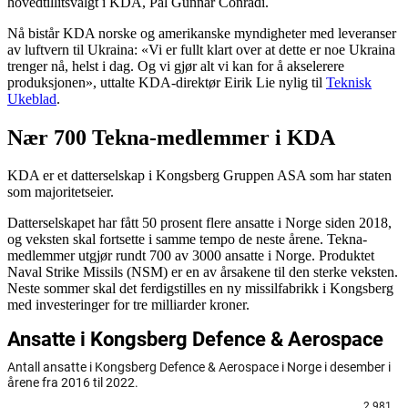
hovedtillitsvalgt i KDA, Pål Gunnar Conradi.
Nå bistår KDA norske og amerikanske myndigheter med leveranser
av luftvern til Ukraina: «Vi er fullt klart over at dette er noe Ukraina
trenger nå, helst i dag. Og vi gjør alt vi kan for å akselerere
produksjonen», uttalte KDA-direktør Eirik Lie nylig til
Teknisk
Ukeblad
.
Nær 700 Tekna-medlemmer i KDA
KDA er et datterselskap i Kongsberg Gruppen ASA som har staten
som majoritetseier.
Datterselskapet har fått 50 prosent flere ansatte i Norge siden 2018,
og veksten skal fortsette i samme tempo de neste årene. Tekna-
medlemmer utgjør rundt 700 av 3000 ansatte i Norge. Produktet
Naval Strike Missils (NSM) er en av årsakene til den sterke veksten.
Neste sommer skal det ferdigstilles en ny missilfabrikk i Kongsberg
med investeringer for tre milliarder kroner.