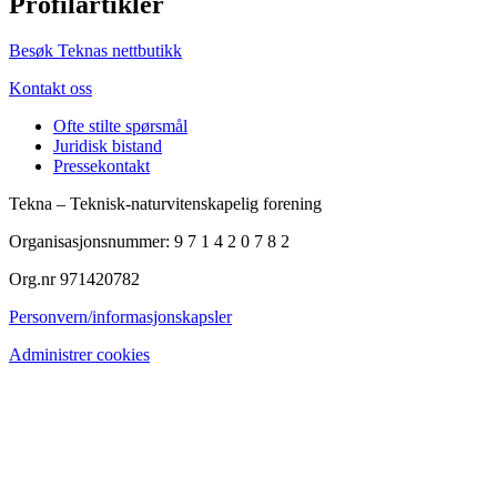
Profilartikler
Besøk Teknas nettbutikk
Kontakt oss
Ofte stilte spørsmål
Juridisk bistand
Pressekontakt
Tekna – Teknisk-naturvitenskapelig forening
Organisasjonsnummer: 9 7 1 4 2 0 7 8 2
Org.nr 971420782
Personvern/informasjonskapsler
Administrer cookies