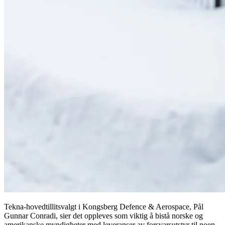
Tekna-hovedtillitsvalgt i Kongsberg Defence & Aerospace, Pål
Gunnar Conradi, sier det oppleves som viktig å bistå norske og
amerikanske myndigheter med leveranser av forsvarsutstyr til noen