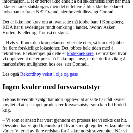
informasjon. Det er derfor ikke enkelt å bli sikkerhetsklarert når man
ikke er norsk statsborger, men det er lettere å bli sikkerhetsklarert
hvis man er fra et NATO-land, sier hovedtillitsvalgt Conradi.
Det er ikke noe krav om at nyansatte må jobbe bare i Kongsberg.
KDA har ti avdelinger rundt omkring i landet, hvorav Asker,
Horten, Kjeller og Tromsø er størst.
– Hvis vi finner den kompetansen vi er ute etter, så kan det jobbes
fra flere forskjellige lokasjoner. Det jobbes hele tiden med å
rekruttere. Et eksempel på dette er
kodeknekkere
, i et marked hvor
vi opplever at det er press på IT-kompetanse, er det derfor viktig å
markedsføre muligheten hos oss, sier Conradi.
Les også
Rekordhøy vekst i olje og gass
Ingen kvaler med forsvarsutstyr
Teknas hovedtillitsvalgt har aldri opplevd at ansatte har fått kvaler
knyttet til at selskapet produserer forsvarsutstyr som kan bli brukt i
krig.
– Vi som er ansatt har vært gjennom en prosess før vi søkte oss hit.
Dessuten har vi god kjennskap til hvor strengt regulert virksomheten
vår er. Vi er et av flere redskap for å sikre norsk suverenitet. Når vi