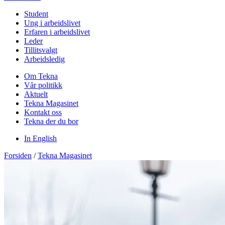
Student
Ung i arbeidslivet
Erfaren i arbeidslivet
Leder
Tillitsvalgt
Arbeidsledig
Om Tekna
Vår politikk
Aktuelt
Tekna Magasinet
Kontakt oss
Tekna der du bor
In English
Forsiden
/
Tekna Magasinet