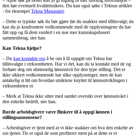
– Åpne søk på nettet kan jo gi tilgang til mer tilfeldig informasjon –
den bør eventuelt kvalitetssikres. Du kan også søke i Teknas artikler
- for eksempel
Tekna Magasinet
.
– Dette er typiske søk du bør gjøre før du snakker med tillitsvalgt; da
kan du jo konfrontere vedkommende med de opplysningene du har
fått opp og få dem vurdert i en noe mer kunnskapsbasert
sammenheng, sier han.
Kan Tekna hjelpe?
– Du
kan kontakte oss
å be om å få oppgitt om Tekna har
tillitsvalgte i virksomheten. Har vi det, kan du ta kontakt med de og
forhøre deg om alminnelig lønnsnivå for den type stilling. Det er
ikke sikkert vedkommende har slike opplysninger, men de kan
antakelig si litt om hvordan utsiktene knyttet til lønnsutviklingen i
virksomheten er.
– Merk at Tekna ikke sitter med samlet oversikt over lønnsnivået i
den enkelte bedrift, sier han.
Burde arbeidsgivere være flinkere til å oppgi lønnen i
stillingsannonsene?
– Arbeidsgiver er tjent med at vi ikke snakker om hva den enkelte av
oss tjener. De er også de som profiterer mest på at dette er et