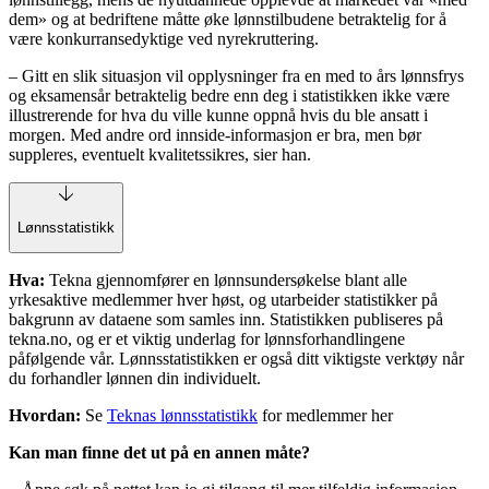
dem» og at bedriftene måtte øke lønnstilbudene betraktelig for å
være konkurransedyktige ved nyrekruttering.
– Gitt en slik situasjon vil opplysninger fra en med to års lønnsfrys
og eksamensår betraktelig bedre enn deg i statistikken ikke være
illustrerende for hva du ville kunne oppnå hvis du ble ansatt i
morgen. Med andre ord innside-informasjon er bra, men bør
suppleres, eventuelt kvalitetssikres, sier han.
Lønnsstatistikk
Hva:
Tekna gjennomfører en lønnsundersøkelse blant alle
yrkesaktive medlemmer hver høst, og utarbeider statistikker på
bakgrunn av dataene som samles inn. Statistikken publiseres på
tekna.no, og er et viktig underlag for lønnsforhandlingene
påfølgende vår. Lønnsstatistikken er også ditt viktigste verktøy når
du forhandler lønnen din individuelt.
Hvordan:
Se
Teknas lønnsstatistikk
for medlemmer her
Kan man finne det ut på en annen måte?