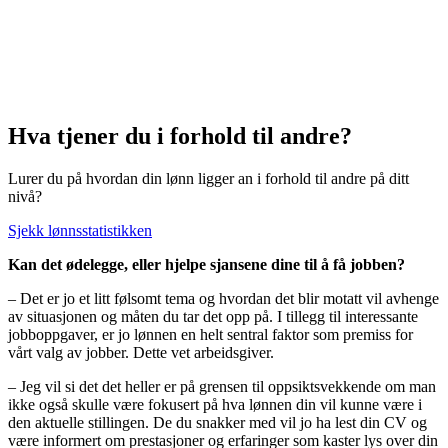
Hva tjener du i forhold til andre?
Lurer du på hvordan din lønn ligger an i forhold til andre på ditt
nivå?
Sjekk lønnsstatistikken
Kan det ødelegge, eller hjelpe sjansene dine til å få jobben?
– Det er jo et litt følsomt tema og hvordan det blir motatt vil avhenge
av situasjonen og måten du tar det opp på. I tillegg til interessante
jobboppgaver, er jo lønnen en helt sentral faktor som premiss for
vårt valg av jobber. Dette vet arbeidsgiver.
– Jeg vil si det det heller er på grensen til oppsiktsvekkende om man
ikke også skulle være fokusert på hva lønnen din vil kunne være i
den aktuelle stillingen. De du snakker med vil jo ha lest din CV og
være informert om prestasjoner og erfaringer som kaster lys over din