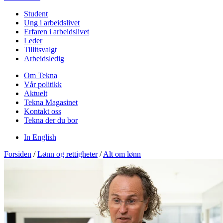
Student
Ung i arbeidslivet
Erfaren i arbeidslivet
Leder
Tillitsvalgt
Arbeidsledig
Om Tekna
Vår politikk
Aktuelt
Tekna Magasinet
Kontakt oss
Tekna der du bor
In English
Forsiden
/
Lønn og rettigheter
/
Alt om lønn