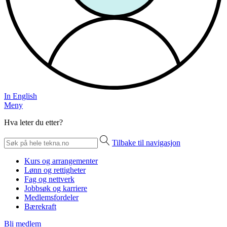
In English
Meny
Hva leter du etter?
Tilbake til navigasjon
Kurs og arrangementer
Lønn og rettigheter
Fag og nettverk
Jobbsøk og karriere
Medlemsfordeler
Bærekraft
Bli medlem