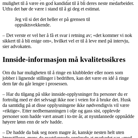
mulighet til å være en god kandidat til å bli deres neste medarbeider.
Utfra det bør de være i stand til å gi deg et estimat.
Jeg vil si det det heller er på grensen til
oppsiktsvekkende.
– Det verste er vel her å få et svar i retning av; «det kommer vi nok
sikkert til å bli enige om», hvilket vel er til å leve med på intervju,
sier advokaten.
Innside-informasjon må kvalitetssikres
Om du har muligheten til å ringe en klubbleder eller noen som
jobber i lignende stillinger i bedriften, kan det være en idé å ringe
dem før du går lengre i prosessen.
– Har du tilgang på slike innside-opplysninger fra personer du er
fortrolig med er det selvsagt ikke noe i veien for å bruke det. Husk
da samtidig på at disse opplysningene ikke nødvendigvis vil være
«riktige». Etter nedbemanningen i olje og gass sist, opplevde
personer som hadde vært ansatt i to-tre år, at nyutdannede oppnådde
høyere lønn enn de selv hadde.
– De hadde da bak seg noen magre år, kanskje nesten helt uten
lønnstillegg, mens de nyutdannede opplevde at markedet var «med