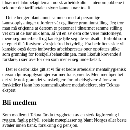
tilnærmet tabubelagt tema i norsk arbeidskultur – utenom jobbene i
sektorer der tariffavtalen styrer lønnen nær totalt.
– Dette henger blant annet sammen med at personlige
lønnsopplysninger utfordrer vår egalitære grunninnstilling. Jeg tror
man må erkjenne at dersom to personer i tilnærmet samme stilling
vet om at de har ulik lønn, så vil en av dem ofte være misfornøyd,
mene seg underbetalt og kanskje føle seg lite verdsatt – forhold som
er egnet til å forstyrre vår sjelefred betydelig. Fra bedriftens side vil
kanskje også deres innbyrdes arbeidsprestasjoner oppfattes ulike
som grunnlag for forskjellsbehandlingen, men likefult krevende å
forklare, i sær overfor den som mener seg underbetalt.
– Det er derfor ikke gitt at vi får et bedre arbeidsliv mentalhygienisk
dersom lønnsopplysninger var mer transparente. Men mer åpenhet
det ville nok gjøre det vanskeligere for arbeidsgivere å forsvare
forskjeller i lønn hos sammenlignbare medarbeidere, sier Teknas
ekspert.
Bli medlem
Som medlem i Tekna får du tryggheten av en sterk fagforening i
ryggen, faglig påfyll, sosiale møteplasser og blant Norges aller beste
avtaler innen bank, forsikring og pensjon.