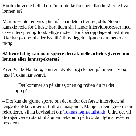
Burde du vente helt til du får kontraktsforslaget før du får vite hva
lønnen er?
Man forventer en viss lønn når man leter etter ny jobb. Noen er
kanskje redd for å kaste bort tiden sin i lange intervjuprosesser med
case-intervjuer og forskjellige møter - for å så oppdage at bedriften
ikke har økonomi eller lyst til å tilby deg den lønnen du mener er
riktig.
Så hvor tidlig kan man spørre den aktuelle arbeidsgiveren om
lønnen eller lønnsspekteret?
Arve Vaale-Hallberg, som er advokat og ekspert på arbeidsliv og
juss i Tekna har svaret.
– Det kommer an på situasjonen og måten du tar det
opp på.
– Det kan du gjerne spørre om det under det første intervjuet, så
lenge det ikke virker rart utfra situasjonen. Mange arbeidsgivere som
rekrutterer, vil ha bevissthet om
Teknas lønnsstatistikk
. Utfra det vil
de også være i stand til å gi en pekepinn på hvordan lønnsnivået er
hos dem.