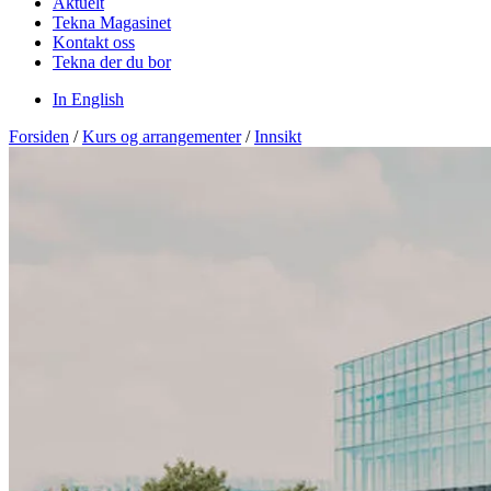
Aktuelt
Tekna Magasinet
Kontakt oss
Tekna der du bor
In English
Forsiden
/
Kurs og arrangementer
/
Innsikt