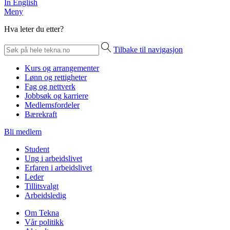
In English
Meny
Hva leter du etter?
Tilbake til navigasjon
Kurs og arrangementer
Lønn og rettigheter
Fag og nettverk
Jobbsøk og karriere
Medlemsfordeler
Bærekraft
Bli medlem
Student
Ung i arbeidslivet
Erfaren i arbeidslivet
Leder
Tillitsvalgt
Arbeidsledig
Om Tekna
Vår politikk