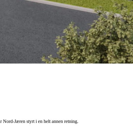
ar Nord-J
æ
ren styrt i en helt annen retning.