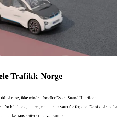
ele Trafikk-Norge
r tid på reise, ikke mindre, forteller Espen Strand Henriksen.
t for bilutleie og et tredje hadde ansvaret for fergene. De siste
å
rene h
ordan ulike transporttyper henger sammen.