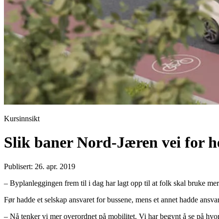
Kursinnsikt
Slik baner Nord-Jæren vei for h
Publisert: 26. apr. 2019
– Byplanleggingen frem til i dag har lagt opp til at folk skal bruke me
F
ø
r hadde et selskap ansvaret for bussene, mens et annet hadde ansvare
– Nå tenker vi mer overordnet på mobilitet. Vi har begynt å se på hv