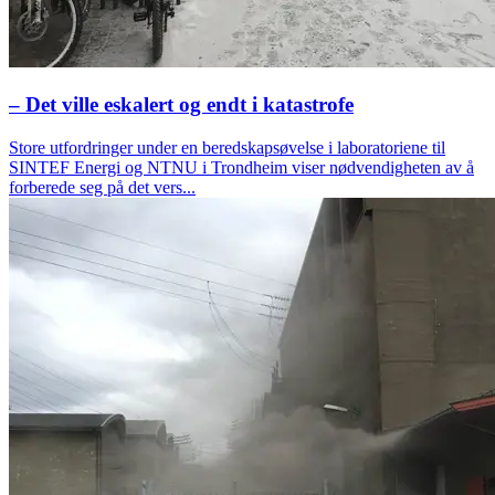
– Det ville eskalert og endt i katastrofe
Store utfordringer under en beredskapsøvelse i laboratoriene til
SINTEF Energi og NTNU i Trondheim viser nødvendigheten av å
forberede seg på det vers...