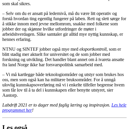
som skal sikres.
– Selv om du er ansatt på ledernivå, må du være litt operativ og
forstå hvordan ting egentlig fungerer på laben. Rett og slett sørge for
å stikke innom med jevne mellomrom, snakke med folkene som
jobber der og skjønne hvilke utfordringer de møter i
arbeidshverdagen. Slike samtaler gir alltid mye nyttig kunnskap, er
hennes erfaring.
NTNU og SINTEF jobber også mye med
eksportkontroll
, som er
blitt stadig mer aktuelt for universitet og de som jobber med
forskning og utvikling. Det handler blant annet om å ivareta ansatte
fra land Norge ikke har forsvarspolitisk samarbeid med.
– Vi må kartlegge både teknologiområder og utstyr som brukes hos
oss, men som også kan ha militære bruksområder. For å unngå
ulovlig kunnskapsoverføring må vi i enkelte tilfeller begrense hvem
som får lov til å ta del i kunnskapen eller benytte utstyret, sier
Aastorp.
Labdrift 2021 er to dager med faglig læring og inspirasjon.
Les hele
programmet her
!
Les også