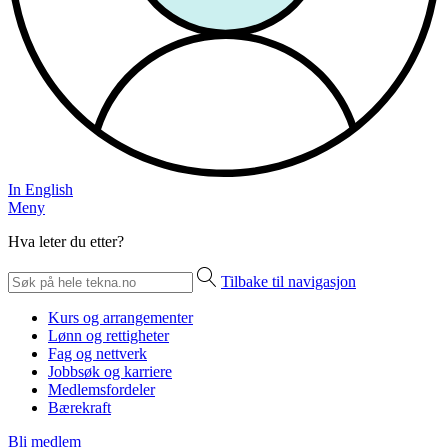
In English
Meny
Hva leter du etter?
Tilbake til navigasjon
Kurs og arrangementer
Lønn og rettigheter
Fag og nettverk
Jobbsøk og karriere
Medlemsfordeler
Bærekraft
Bli medlem