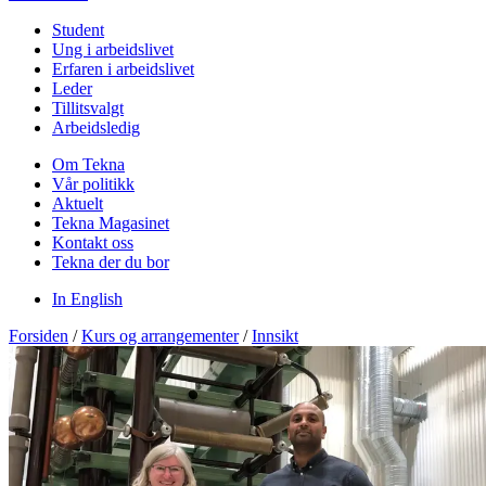
Student
Ung i arbeidslivet
Erfaren i arbeidslivet
Leder
Tillitsvalgt
Arbeidsledig
Om Tekna
Vår politikk
Aktuelt
Tekna Magasinet
Kontakt oss
Tekna der du bor
In English
Forsiden
/
Kurs og arrangementer
/
Innsikt