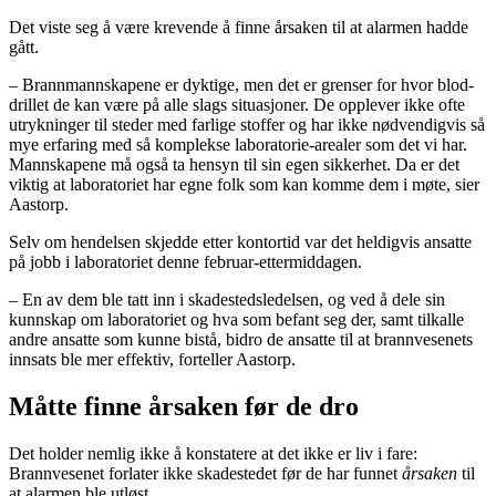
Det viste seg å være krevende å finne årsaken til at alarmen hadde
gått.
– Brannmannskapene er dyktige, men det er grenser for hvor blod-
drillet de kan være på alle slags situasjoner. De opplever ikke ofte
utrykninger til steder med farlige stoffer og har ikke nødvendigvis så
mye erfaring med så komplekse laboratorie-arealer som det vi har.
Mannskapene må også ta hensyn til sin egen sikkerhet. Da er det
viktig at laboratoriet har egne folk som kan komme dem i møte, sier
Aastorp.
Selv om hendelsen skjedde etter kontortid var det heldigvis ansatte
på jobb i laboratoriet denne februar-ettermiddagen.
– En av dem ble tatt inn i skadestedsledelsen, og ved å dele sin
kunnskap om laboratoriet og hva som befant seg der, samt tilkalle
andre ansatte som kunne bistå, bidro de ansatte til at brannvesenets
innsats ble mer effektiv, forteller Aastorp.
Måtte finne årsaken før de dro
Det holder nemlig ikke å konstatere at det ikke er liv i fare:
Brannvesenet forlater ikke skadestedet før de har funnet
årsaken
til
at alarmen ble utløst.