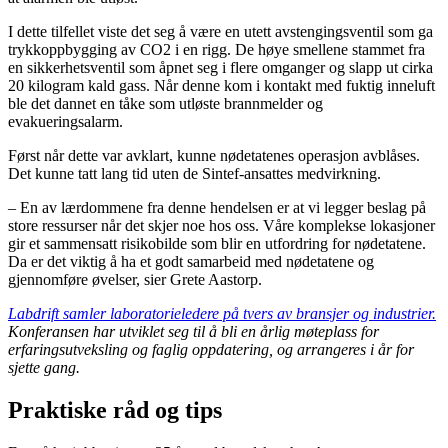
I dette tilfellet viste det seg å være en utett avstengingsventil som ga
trykkoppbygging av CO2 i en rigg. De høye smellene stammet fra
en sikkerhetsventil som åpnet seg i flere omganger og slapp ut cirka
20 kilogram kald gass. Når denne kom i kontakt med fuktig inneluft
ble det dannet en tåke som utløste brannmelder og
evakueringsalarm.
Først når dette var avklart, kunne nødetatenes operasjon avblåses.
Det kunne tatt lang tid uten de Sintef-ansattes medvirkning.
– En av lærdommene fra denne hendelsen er at vi legger beslag på
store ressurser når det skjer noe hos oss. Våre komplekse lokasjoner
gir et sammensatt risikobilde som blir en utfordring for nødetatene.
Da er det viktig å ha et godt samarbeid med nødetatene og
gjennomføre øvelser, sier Grete Aastorp.
Labdrift samler laboratorieledere på tvers av bransjer og industrier.
Konferansen har utviklet seg til å bli en årlig møteplass for
erfaringsutveksling og faglig oppdatering, og arrangeres i år for
sjette gang.
Praktiske råd og tips