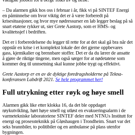
– Da alarmen gikk hos oss i februar i år, fikk vi på SINTEF Energi
en påminnelse om hvor viktig det er å være forberedt på
krisesituasjoner, og hvor mye nødressurser en lab legger beslag på så
snart etatene rykker ut, sier Grete Aastorp, som er HMS- og
kvalitetssjef i bedriften.
Det er i forberedelsene du legger til rette for at det skal gå bra når det
oppstår en krise i et komplekst lokale der det gjerne oppbevares
gass, kjemikalier og brennbare stoffer. Det er da du lærer de ansatte
å gjøre de riktige tingene, men også sørger for at nødetatene som
kommer deg til unnsetning skal kunne jobbe trygt og effektivt.
Grete Aastorp er en av de dyktige foredragsholderne på Tekna-
konferansen Labdrift 2021.
Se hele programmet her!
Full utrykning etter røyk og høye smell
Alarmen gikk like etter klokka 16, da det ble oppdaget
røykutvikling, hørt høye smell og utløst en evakueringsalarm i de
varmetekniske laboratoriene SINTEF deler med NTNUs Institutt for
energi og prosessteknikk på Gløshaugen i Trondheim. Snart var det
seks brannbiler, to politibiler og en ambulanse på plass utenfor
bygningen.