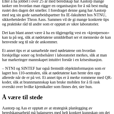
Etter å ha jobbet i over 25 år med beredskap har Aastorp mange
tanker om hvordan man rigger en organisasjon for å stå best mulig
rustet den dagen det smeller. I foredraget denne gang har Aastorp
med seg sin gode samarbeidspartner fra IE-fakultetet hos NTNU,
sikkerhetsleder Thron Aass. Sammen vil de gi mange konkrete tips
og praktiske råd til andre som er opptatt av sikre laboratorier.
Det kan blant annet være å ha en tilgjengelig vest en «kjentperson»
kan ta på seg, slik at nødetatene umiddelbart ser et menneske de kan
henvende seg til når de ankommer.
Et annet tips er at samarbeide med nødetatene om hvordan
forskjellige soner og ferdselsårer i laboratoriet merkes, slik at man
har markeringer mannskapet intuitivt forstår i en krisesituasjon.
– NTNI og SINTEF har også fremstilt objektinformasjon som er
lagret hos 110-sentralen, slik at nødetatene kan hente den opp
allerede når de er på vei. Et annet tips er å merke rommene med QR-
koder, slik at brannmannskap kan bruke mobilen for å få rask
oversikt over hvilke kjemikalier som finnes der, sier hun.
Å være til stede
Aastorp og Aas er opptatt av at strategisk planlegging av
beredskapsarbeid må balanseres med helt konkret kunnskap om det