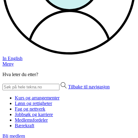
In English
Meny
Hva leter du etter?
Tilbake til navigasjon
Kurs og arrangementer
Lønn og rettigheter
Fag og nettverk
Jobbsøk og karriere
Medlemsfordeler
Bærekraft
Bli medlem