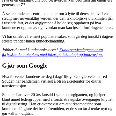
Hva er en empatisk chatbot, og hvordan kan bedriften din engasjere
generasjon Z?
Å sette kundene i sentrum handler om å lytte til deres behov. I en
stadig mer uoversiktlig verden, der den teknologiske utviklingen går
i rasende fart, er det avgjørende å holde seg oppdatert på hva
kundene er opptatt av og hvordan man kan løse utfordringene deres.
Vi har samlet våre mest populære saker, som gir deg innsikt i dagens
største trender innen kundebehandling.
Jobber du med kundeopplevelser?
Kundeservicedagene er en
forfriskende møteplass med fokus på teknologi og innovasjon
.
Gjør som Google
Hva forventer kundene av deg i dag? Ifølge Google-veteran Ted
Souder, har pandemien vist seg å bli en akselerator for digital
transformasjon.
Souders har over 20 års fartstid i søkemotorgiganten, og hjelper
blant annet ledergrupper med å forstå strategiske overganger knyttet
til digitalisering. Han er overbevist om at virksomhetene som
kommer til å gjøre det best i fremtiden, er de som tør å tenke nytt og
går «all in» digitalt.