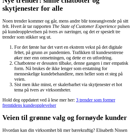
Nye trender: snille chatboter og
skytjenester for alle
Noen trender kommer og går, mens andre blir toneangivende på sitt
felt. Hvert år tar rapporten
The State of Customer Experience
pulsen
på kundeopplevelsen på tvers av næringer, og det er spesielt tre
trender som stikker seg ut.
For det første har det vært en ekstrem vekst på det digitale
feltet, på grunn av pandemien. Trafikken til kundesentrene
øker mer enn omsetningen, og dette er en utfordring.
Chatbotene er dessuten tilbake, denne gangen i mer empatisk
form. Nå brukes de ikke lenger som erstatning for
menneskelige kundebehandlere, men heller som et steg på
veien.
Sist men ikke minst, er skalerbarhet via skytjenester et hot
tema på tvers av virksomheter.
Hold deg oppdatert ved å lese mer her:
3 trender som former
fremtidens kundeopplevelser
Veien til grønne valg og fornøyde kunder
Hvordan kan din virksomhet bli mer bærekraftig? Elisabeth Nissen