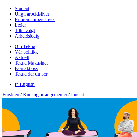
Student
Ung i arbeidslivet
Erfaren i arbeidslivet
Leder
Tillitsvalgt
Arbeidsledig
Om Tekna
Vår politikk
Aktuelt
Tekna Magasinet
Kontakt oss
Tekna der du bor
In English
Forsiden
/
Kurs og arrangementer
/
Innsikt