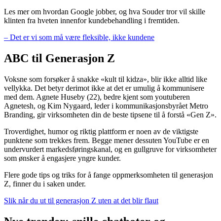
Les mer om hvordan Google jobber, og hva Souder tror vil skille
klinten fra hveten innenfor kundebehandling i fremtiden.
– Det er vi som må være fleksible, ikke kundene
ABC til Generasjon Z
Voksne som forsøker å snakke «kult til kidza», blir ikke alltid like
vellykka. Det betyr derimot ikke at det er umulig å kommunisere
med dem. Agnete Huseby (22), bedre kjent som youtuberen
Agnetesh, og Kim Nygaard, leder i kommunikasjonsbyrået Metro
Branding, gir virksomheten din de beste tipsene til å forstå «Gen Z».
Troverdighet, humor og riktig plattform er noen av de viktigste
punktene som trekkes frem. Begge mener dessuten YouTube er en
undervurdert markedsføringskanal, og en gullgruve for virksomheter
som ønsker å engasjere yngre kunder.
Flere gode tips og triks for å fange oppmerksomheten til generasjon
Z, finner du i saken under.
Slik når du ut til generasjon Z uten at det blir flaut