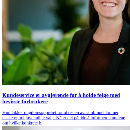
Kundeservice er avgjørende for å holde følge med
bevisste forbrukere
Hun takker ungdomsopprøret for at resten av samfunnet tar mer
etiske og miljøvennlige valg. Nå er det på tide å informere kundene
om hvilke konkrete b...