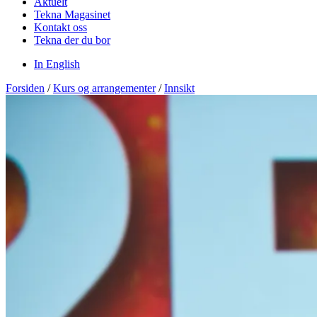
Aktuelt
Tekna Magasinet
Kontakt oss
Tekna der du bor
In English
Forsiden
/
Kurs og arrangementer
/
Innsikt