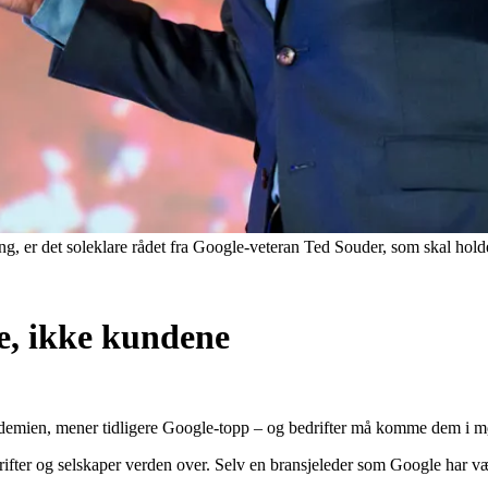
g, er det soleklare rådet fra Google-veteran Ted Souder, som skal ho
le, ikke kundene
pandemien, mener tidligere Google-topp – og bedrifter må komme dem i 
rifter og selskaper verden over. Selv en bransjeleder som Google har væ