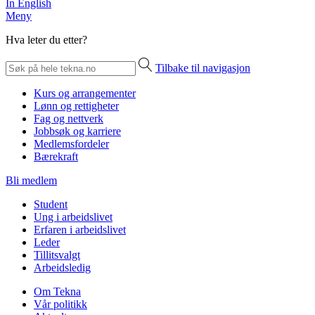
In English
Meny
Hva leter du etter?
Tilbake til navigasjon
Kurs og arrangementer
Lønn og rettigheter
Fag og nettverk
Jobbsøk og karriere
Medlemsfordeler
Bærekraft
Bli medlem
Student
Ung i arbeidslivet
Erfaren i arbeidslivet
Leder
Tillitsvalgt
Arbeidsledig
Om Tekna
Vår politikk