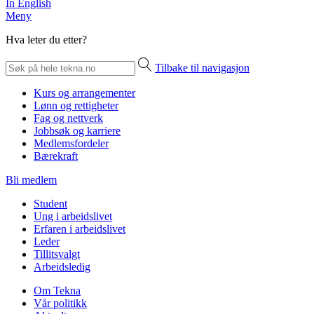
In English
Meny
Hva leter du etter?
Tilbake til navigasjon
Kurs og arrangementer
Lønn og rettigheter
Fag og nettverk
Jobbsøk og karriere
Medlemsfordeler
Bærekraft
Bli medlem
Student
Ung i arbeidslivet
Erfaren i arbeidslivet
Leder
Tillitsvalgt
Arbeidsledig
Om Tekna
Vår politikk