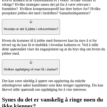
Hva er årsaken til at virksomheten er i vekst? Hvilke verdier er
viktige? Hvilke strategier satses det på for å være relevant i
framtiden? Hvilken kompetanseprofil har dere behov for? Hvilke
prosjekter jobbes det med i bedriften? Samarbeidspartnere?
Hvordan er det å jobbe i virksomheten?
Hvem du kommer til å jobbe med fremover kan ha mye å si for
trivsel og du kan få et innblikk i hvordan kulturen er. Ved å stille
dette spørsmålet viser du engasjement og at du bryr deg om hvem du
jobber med.
Hvilken oppfølging vil man få i starten?
Det kan være uheldig å spørre om opplæring da enkelte
arbeidsgivere søker kandidater som ikke trenger opplæring. Du kan
likevel stille spørsmål om oppfølging for å vise interesse.
Synes du det er vanskelig å ringe noen du
ikke kjenner?