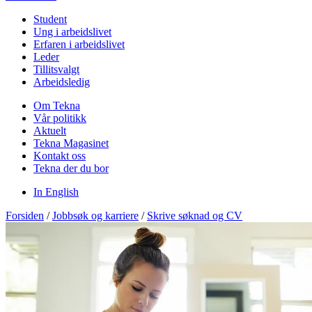
Student
Ung i arbeidslivet
Erfaren i arbeidslivet
Leder
Tillitsvalgt
Arbeidsledig
Om Tekna
Vår politikk
Aktuelt
Tekna Magasinet
Kontakt oss
Tekna der du bor
In English
Forsiden
/
Jobbsøk og karriere
/
Skrive søknad og CV