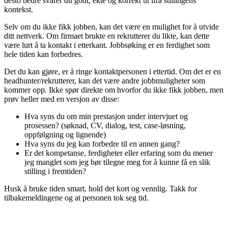
desto bedre svarer du godt, ekte og korrekt ut ifra stillingens
kontekst.
Selv om du ikke fikk jobben, kan det være en mulighet for å utvide
ditt nettverk. Om firmaet brukte en rekrutterer du likte, kan dette
være lurt å ta kontakt i etterkant. Jobbsøking er en ferdighet som
hele tiden kan forbedres.
Det du kan gjøre, er å ringe kontaktpersonen i ettertid. Om det er en
headhunter/rekrutterer, kan det være andre jobbmuligheter som
kommer opp. Ikke spør direkte om hvorfor du ikke fikk jobben, men
prøv heller med en versjon av disse:
Hva syns du om min prestasjon under intervjuet og
prosessen? (søknad, CV, dialog, test, case-løsning,
oppfølgning og lignende)
Hva syns du jeg kan forbedre til en annen gang?
Er det kompetanse, ferdigheter eller erfaring som du mener
jeg manglet som jeg bør tilegne meg for å kunne få en slik
stilling i fremtiden?
Husk å bruke tiden smart, hold det kort og vennlig. Takk for
tilbakemeldingene og at personen tok seg tid.