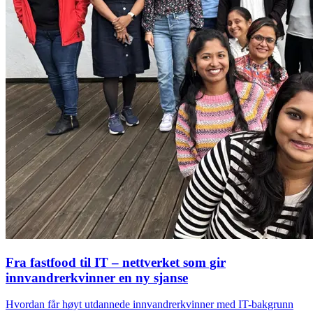
Fra fastfood til IT – nettverket som gir
innvandrerkvinner en ny sjanse
Hvordan får høyt utdannede innvandrerkvinner med IT-bakgrunn