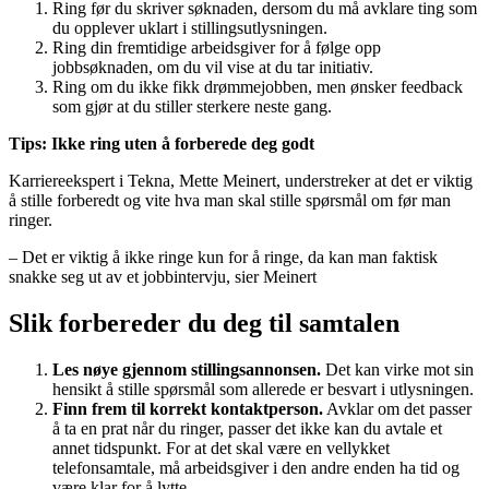
Ring før du skriver søknaden, dersom du må avklare ting som
du opplever uklart i stillingsutlysningen.
Ring din fremtidige arbeidsgiver for å følge opp
jobbsøknaden, om du vil vise at du tar initiativ.
Ring om du ikke fikk drømmejobben, men ønsker feedback
som gjør at du stiller sterkere neste gang.
Tips: Ikke ring uten å forberede deg godt
Karriereekspert i Tekna, Mette Meinert, understreker at det er viktig
å stille forberedt og vite hva man skal stille spørsmål om før man
ringer.
– Det er viktig å ikke ringe kun for å ringe, da kan man faktisk
snakke seg ut av et jobbintervju, sier Meinert
Slik forbereder du deg til samtalen
Les nøye gjennom stillingsannonsen.
Det kan virke mot sin
hensikt å stille spørsmål som allerede er besvart i utlysningen.
Finn frem til korrekt kontaktperson.
Avklar om det passer
å ta en prat når du ringer, passer det ikke kan du avtale et
annet tidspunkt. For at det skal være en vellykket
telefonsamtale, må arbeidsgiver i den andre enden ha tid og
være klar for å lytte.