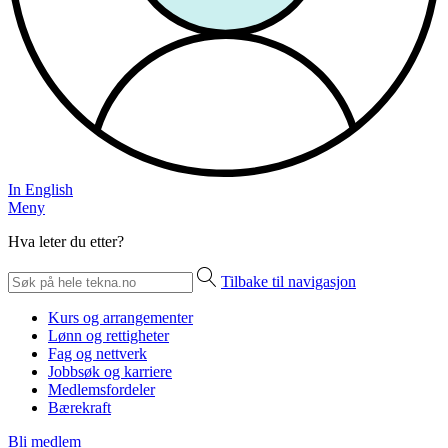
In English
Meny
Hva leter du etter?
Tilbake til navigasjon
Kurs og arrangementer
Lønn og rettigheter
Fag og nettverk
Jobbsøk og karriere
Medlemsfordeler
Bærekraft
Bli medlem