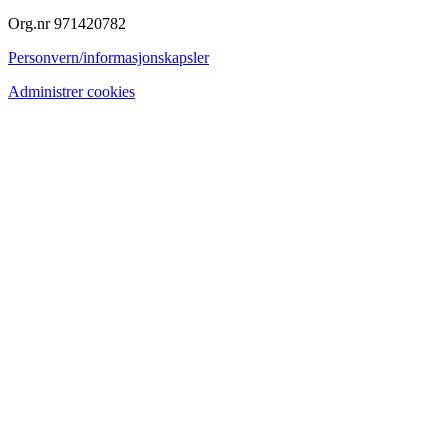
Org.nr 971420782
Personvern/informasjonskapsler
Administrer cookies