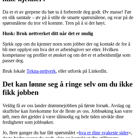
Da er et av grepene du bør ta å forberede deg godt. Øv masse! Før
en slik samtale – øv på å stille de smarte spørsmålene, og svar på de
spørsmålene du tror vil komme. Tren på å si det høyt.
Husk: Bruk nettverket ditt når det er mulig
Sjekk opp om du kjenner noen som jobber der og kontakt de for å
bli mer opplyst om hva det er arbeidsgiver ser etter. Hvilken
kompetanse og profiler er ønsket og om det er et arbeidsmiljø som
passer deg.
Bruk lokale
Tekna-nettverk
, eller utforsk på LinkedIn.
Det kan lønne seg å ringe selv om du ikke
fikk jobben
Veldig få av oss lander drømmejobben på første forsøk. Avslag og
skuffelse kan forekomme for de fleste av oss. Jobbsøking kan være
tøft, men det gjelder å være tålmodig og hele tiden utvikle dine
ferdigheter som jobbsøker.
Jo, flere ganger du har fått spørsmålet «
hva er dine svakeste sider
»,