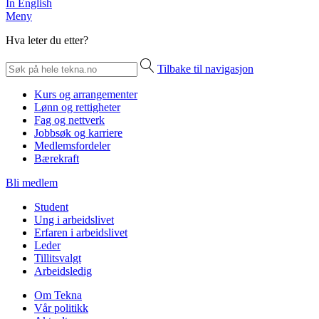
In English
Meny
Hva leter du etter?
Tilbake til navigasjon
Kurs og arrangementer
Lønn og rettigheter
Fag og nettverk
Jobbsøk og karriere
Medlemsfordeler
Bærekraft
Bli medlem
Student
Ung i arbeidslivet
Erfaren i arbeidslivet
Leder
Tillitsvalgt
Arbeidsledig
Om Tekna
Vår politikk