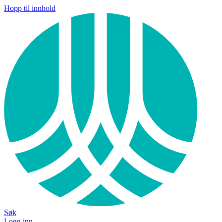
Hopp til innhold
Søk
Logg inn