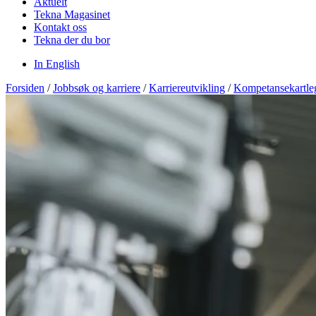
Aktuelt
Tekna Magasinet
Kontakt oss
Tekna der du bor
In English
Forsiden
/
Jobbsøk og karriere
/
Karriereutvikling
/
Kompetansekartle