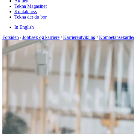
Aktuelt
Tekna Magasinet
Kontakt oss
Tekna der du bor
In English
Forsiden
/
Jobbsøk og karriere
/
Karriereutvikling
/
Kompetansekartle