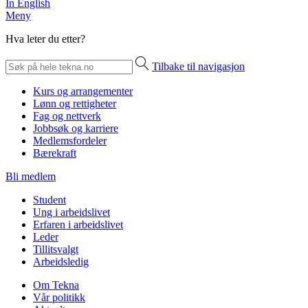
In English
Meny
Hva leter du etter?
Tilbake til navigasjon
Kurs og arrangementer
Lønn og rettigheter
Fag og nettverk
Jobbsøk og karriere
Medlemsfordeler
Bærekraft
Bli medlem
Student
Ung i arbeidslivet
Erfaren i arbeidslivet
Leder
Tillitsvalgt
Arbeidsledig
Om Tekna
Vår politikk