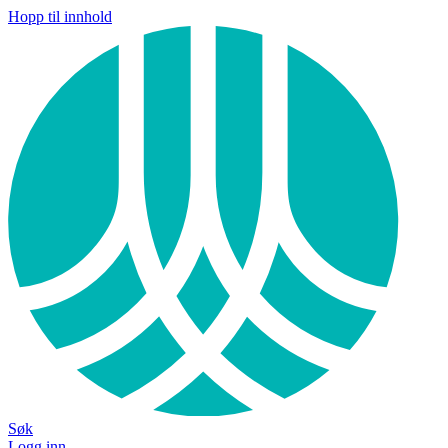
Hopp til innhold
Søk
Logg inn