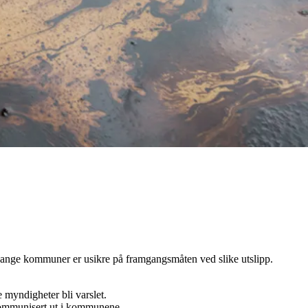
. Mange kommuner er usikre på framgangsmåten ved slike utslipp.
e myndigheter bli varslet.
g kommunisert ut i kommunene.