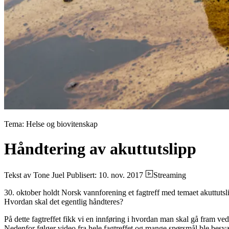
Tema: Helse og biovitenskap
Håndtering av akuttutslipp
Tekst av Tone Juel
Publisert: 10. nov. 2017
Streaming
30. oktober holdt Norsk vannforening et fagtreff med temaet akuttuts
Hvordan skal det egentlig håndteres?
På dette fagtreffet fikk vi en innføring i hvordan man skal gå fram ved
Nedenfor følger video fra hele fagtreffet og mange spørsmål ble besva