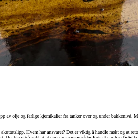
lipp av olje og farlige kjemikalier fra tanker over og under bakkenivå
 akuttutslipp. Hvem har ansvaret? Det er viktig å handle raskt og at rett
rt. Det ble også avklart at noen ansvarsområder fortsatt var for dårli