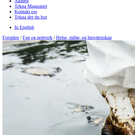
Aktuelt
Tekna Magasinet
Kontakt oss
Tekna der du bor
In English
Forsiden
/
Fag og nettverk
/
Helse, miljø- og biovitenskap