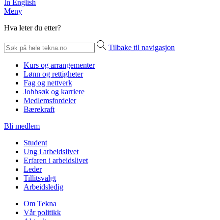
In English
Meny
Hva leter du etter?
Tilbake til navigasjon
Kurs og arrangementer
Lønn og rettigheter
Fag og nettverk
Jobbsøk og karriere
Medlemsfordeler
Bærekraft
Bli medlem
Student
Ung i arbeidslivet
Erfaren i arbeidslivet
Leder
Tillitsvalgt
Arbeidsledig
Om Tekna
Vår politikk