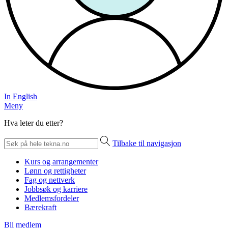
In English
Meny
Hva leter du etter?
Tilbake til navigasjon
Kurs og arrangementer
Lønn og rettigheter
Fag og nettverk
Jobbsøk og karriere
Medlemsfordeler
Bærekraft
Bli medlem