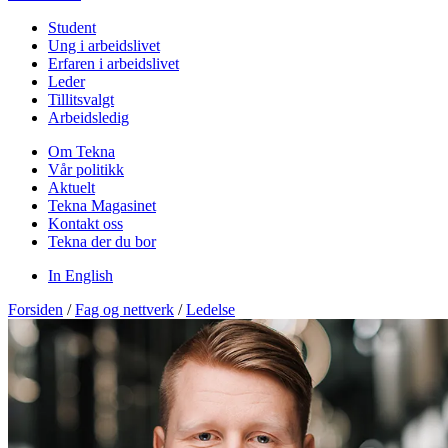
Student
Ung i arbeidslivet
Erfaren i arbeidslivet
Leder
Tillitsvalgt
Arbeidsledig
Om Tekna
Vår politikk
Aktuelt
Tekna Magasinet
Kontakt oss
Tekna der du bor
In English
Forsiden
/
Fag og nettverk
/
Ledelse