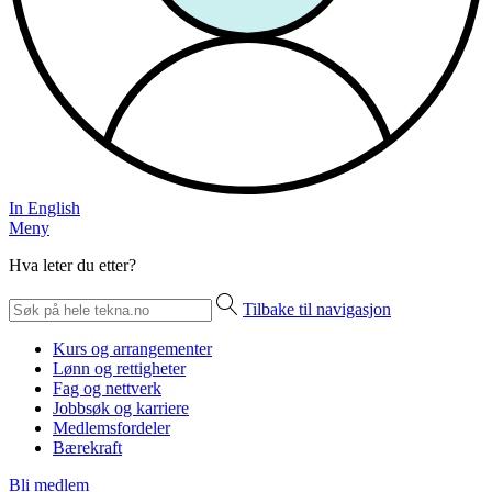
In English
Meny
Hva leter du etter?
Tilbake til navigasjon
Kurs og arrangementer
Lønn og rettigheter
Fag og nettverk
Jobbsøk og karriere
Medlemsfordeler
Bærekraft
Bli medlem