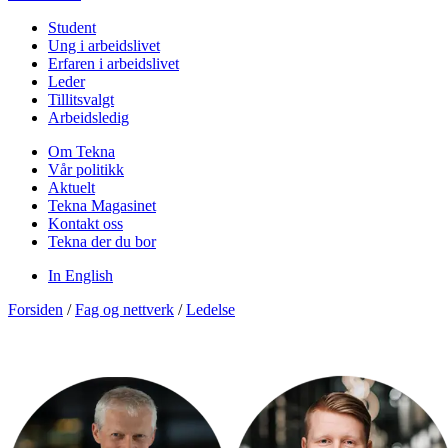
Student
Ung i arbeidslivet
Erfaren i arbeidslivet
Leder
Tillitsvalgt
Arbeidsledig
Om Tekna
Vår politikk
Aktuelt
Tekna Magasinet
Kontakt oss
Tekna der du bor
In English
Forsiden
/
Fag og nettverk
/
Ledelse