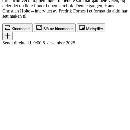
dit? I Min vei til toppen møter du ledere som har gått hele veien, og
deler det du ikke finner i noen lærebok. Denne gangen, Hans
Christian Holte – intervjuet av Fredrik Fornes i et format du aldri har
sett maken til.
Kinomodus
Slå av kinomodus
Minispiller
Sendt direkte kl. 9:00 5. desember 2025