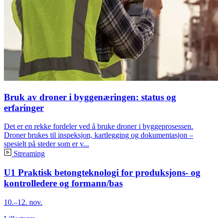
Bruk av droner i byggenæringen: status og
erfaringer
Det er en rekke fordeler ved å bruke droner i byggeprosessen.
Droner brukes til inspeksjon, kartlegging og dokumentasjon –
spesielt på steder som er v...
Streaming
U1 Praktisk betongteknologi for produksjons- og
kontrolledere og formann/bas
10.–12. nov.