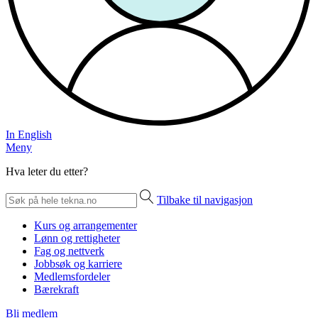
In English
Meny
Hva leter du etter?
Tilbake til navigasjon
Kurs og arrangementer
Lønn og rettigheter
Fag og nettverk
Jobbsøk og karriere
Medlemsfordeler
Bærekraft
Bli medlem