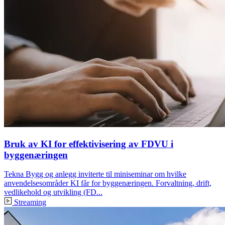
Bruk av KI for effektivisering av FDVU i
byggenæringen
Tekna Bygg og anlegg inviterte til miniseminar om hvilke
anvendelsesområder KI får for byggenæringen. Forvaltning, drift,
vedlikehold og utvikling (FD...
Streaming