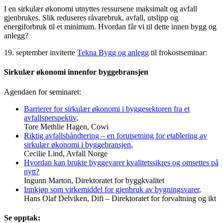
I en sirkulær økonomi utnyttes ressursene maksimalt og avfall
gjenbrukes. Slik reduseres råvarebruk, avfall, utslipp og
energiforbruk til et minimum. Hvordan får vi til dette innen bygg og
anlegg?
19. september inviterte
Tekna Bygg og anlegg
til frokostseminar:
Sirkulær økonomi innenfor byggebransjen
Agendaen for seminaret:
Barrierer for sirkulær økonomi i byggesektoren fra et
avfallsperspektiv
,
Tore Methlie Hagen, Cowi
Riktig avfallshåndtering – en forutsetning for etablering av
sirkulær økonomi i byggebransjen
,
Cecilie Lind, Avfall Norge
Hvordan kan brukte byggevarer kvalitetssikres og omsettes på
nytt?
Ingunn Marton, Direktoratet for byggkvalitet
Innkjøp som virkemiddel for gjenbruk av bygningsvarer
,
Hans Olaf Delviken, Difi – Direktoratet for forvaltning og ikt
Se opptak: