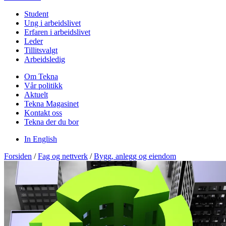
Student
Ung i arbeidslivet
Erfaren i arbeidslivet
Leder
Tillitsvalgt
Arbeidsledig
Om Tekna
Vår politikk
Aktuelt
Tekna Magasinet
Kontakt oss
Tekna der du bor
In English
Forsiden
/
Fag og nettverk
/
Bygg, anlegg og eiendom