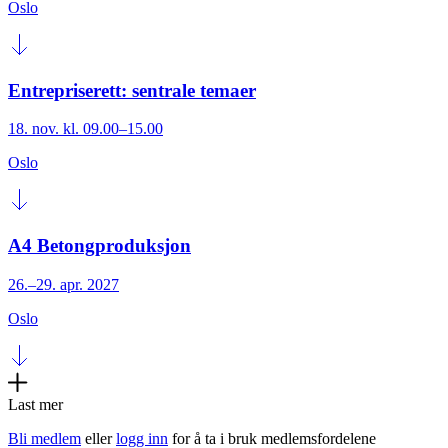
Oslo
Entrepriserett: sentrale temaer
18. nov. kl. 09.00–15.00
Oslo
A4 Betongproduksjon
26.–29. apr. 2027
Oslo
Last mer
Bli medlem
eller
logg inn
for å ta i bruk medlemsfordelene