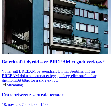
Bærekraft i dyrtid – er BREEAM et godt verktøy?
Vi har satt BREEAM på agendaen. En miljøsertifisering fra
BREEAM dokumenterer at et bygg, anlegg eller område har
gjennomført tiltak for å sikre økt b...
Streaming
Entrepriserett: sentrale temaer
18. nov. 2027 kl. 09.00–15.00