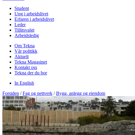
Student
Ung i arbeidslivet
Erfaren i arbeidslivet
Leder
Tillitsvalgt
Arbeidsledig
Om Tekna
Vår politikk
Aktuelt
Tekna Magasinet
Kontakt oss
Tekna der du bor
In English
Forsiden
/
Fag og nettverk
/
Bygg, anlegg og eiendom