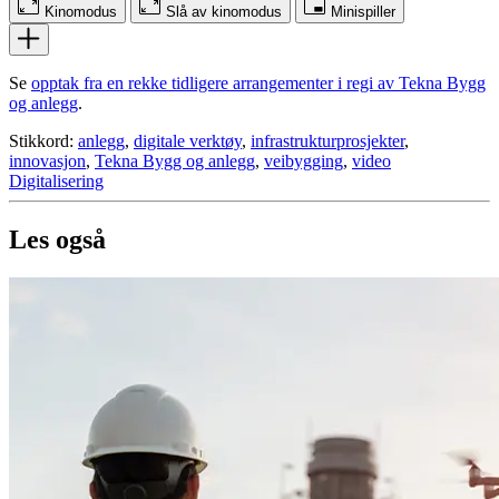
Kinomodus
Slå av kinomodus
Minispiller
Se
opptak fra en rekke tidligere arrangementer i regi av Tekna Bygg
og anlegg
.
Stikkord:
anlegg
,
digitale verktøy
,
infrastrukturprosjekter
,
innovasjon
,
Tekna Bygg og anlegg
,
veibygging
,
video
Digitalisering
Les også