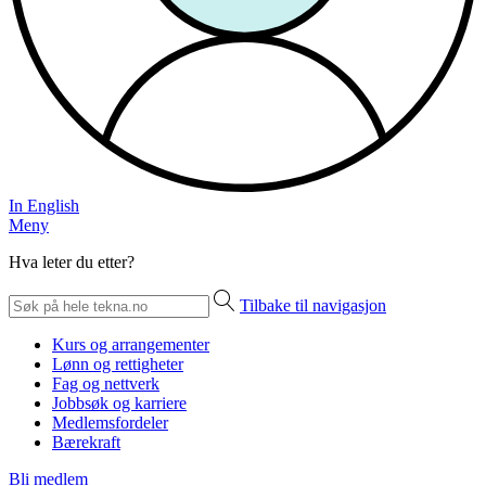
In English
Meny
Hva leter du etter?
Tilbake til navigasjon
Kurs og arrangementer
Lønn og rettigheter
Fag og nettverk
Jobbsøk og karriere
Medlemsfordeler
Bærekraft
Bli medlem