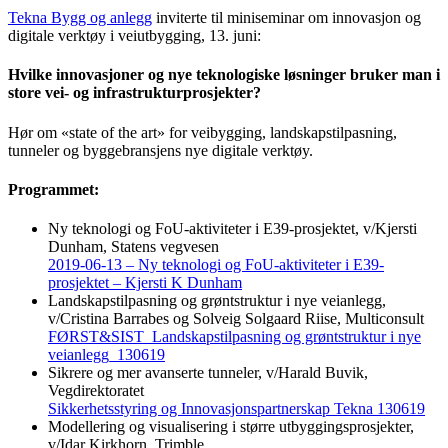
Tekna Bygg og anlegg
inviterte til miniseminar om innovasjon og
digitale verktøy i veiutbygging, 13. juni:
Hvilke innovasjoner og nye teknologiske løsninger bruker man i
store vei- og infrastrukturprosjekter?
Hør om «state of the art» for veibygging, landskapstilpasning,
tunneler og byggebransjens nye digitale verktøy.
Programmet:
Ny teknologi og FoU-aktiviteter i E39-prosjektet, v/Kjersti
Dunham, Statens vegvesen
2019-06-13 – Ny teknologi og FoU-aktiviteter i E39-
prosjektet – Kjersti K Dunham
Landskapstilpasning og grøntstruktur i nye veianlegg,
v/Cristina Barrabes og Solveig Solgaard Riise, Multiconsult
FØRST&SIST_Landskapstilpasning og grøntstruktur i nye
veianlegg_130619
Sikrere og mer avanserte tunneler, v/Harald Buvik,
Vegdirektoratet
Sikkerhetsstyring og Innovasjonspartnerskap Tekna 130619
Modellering og visualisering i større utbyggingsprosjekter,
v/Idar Kirkhorn, Trimble