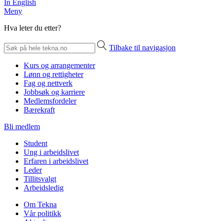
In English
Meny
Hva leter du etter?
Tilbake til navigasjon
Kurs og arrangementer
Lønn og rettigheter
Fag og nettverk
Jobbsøk og karriere
Medlemsfordeler
Bærekraft
Bli medlem
Student
Ung i arbeidslivet
Erfaren i arbeidslivet
Leder
Tillitsvalgt
Arbeidsledig
Om Tekna
Vår politikk