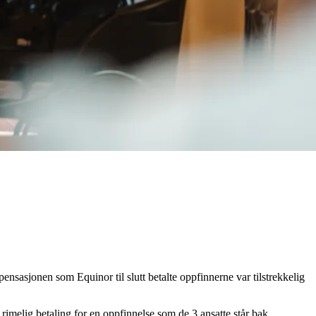
nsasjonen som Equinor til slutt betalte oppfinnerne var tilstrekkelig
rimelig betaling for en oppfinnelse som de 3 ansatte står bak.