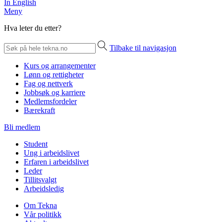
In English
Meny
Hva leter du etter?
Tilbake til navigasjon
Kurs og arrangementer
Lønn og rettigheter
Fag og nettverk
Jobbsøk og karriere
Medlemsfordeler
Bærekraft
Bli medlem
Student
Ung i arbeidslivet
Erfaren i arbeidslivet
Leder
Tillitsvalgt
Arbeidsledig
Om Tekna
Vår politikk