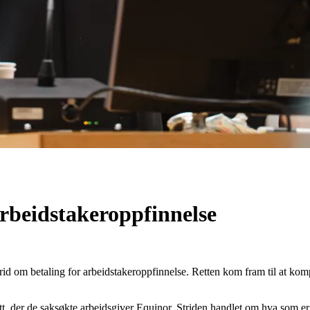
rbeidstakeroppfinnelse
d om betaling for arbeidstakeroppfinnelse. Retten kom fram til at kompe
ett, der de saksøkte arbeidsgiver Equinor. Striden handlet om hva som er 