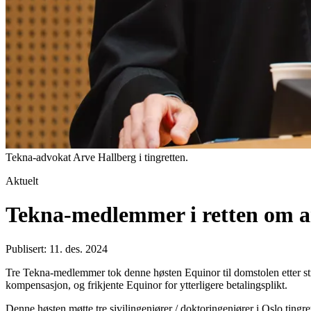
Tekna-advokat Arve Hallberg i tingretten.
Aktuelt
Tekna-medlemmer i retten om a
Publisert: 11. des. 2024
Tre Tekna-medlemmer tok denne høsten Equinor til domstolen etter stri
kompensasjon, og frikjente Equinor for ytterligere betalingsplikt.
Denne høsten møtte tre sivilingeniører / doktoringeniører i Oslo tingr