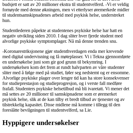
budsjett er satt av 20 millioner ekstra til studentvelferd. -Vi er veldig
fornøyde med denne økningen, men vi etterlyser øremerkede midler
til studentsamskipnadenes arbeid med psykisk helse, understreket
hun.
Studentlederen påpekte at studentenes psykiske helse har hatt en
negativ utvikling siden 2010. I dag sliter hver fjerde student med
alvorlige psykiske symptomplager. Nå må denne trenden snu.
-Koronarestriksjonene gjør studenthverdagen enda mer krevende
med digital undervisning og få møteplasser. Vi i Tekna gjennomførte
en undersøkelse juni som gir god grunn til bekymring. I
undersøkelsen kom det frem at rundt halvparten av våre studenter
sliter med å følge med på studiet, føler seg nedstemt og er ensomme.
Alvorlige psykiske plager over lengre tid kan ha store konsekvenser
for studieprestasjon og studieprogresjon, og i verste fall medføre
frafall. Studenters psykiske helsetilbud må bli ivaretatt. Vi mener det
må settes av 20 millioner til samskipnadene som er øremerket
psykisk helse, slik at de kan tilby et bredt tilbud av tjenester og av
tilstrekkelig kapasitet. Disse midlene må komme i tillegg til den
foreslåtte bevilgningen til studentvelferd, sa Lie.
Hyppigere undersøkelser