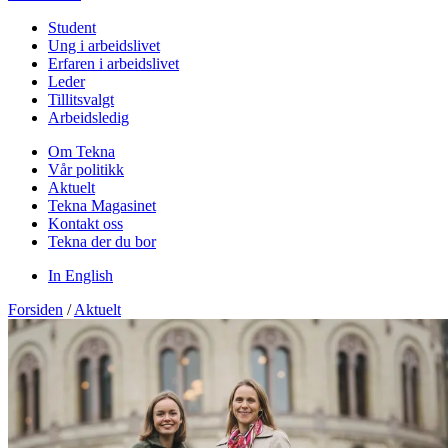
Student
Ung i arbeidslivet
Erfaren i arbeidslivet
Leder
Tillitsvalgt
Arbeidsledig
Om Tekna
Vår politikk
Aktuelt
Tekna Magasinet
Kontakt oss
Tekna der du bor
In English
Forsiden
/
Aktuelt