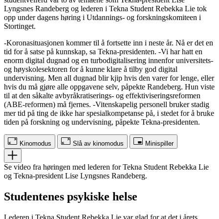
Lyngsnes Randeberg og lederen i Tekna Student Rebekka Lie tok
opp under dagens høring i Utdannings- og forskningskomiteen i
Stortinget.
-Koronasituasjonen kommer til å fortsette inn i neste år. Nå er det en
tid for å satse på kunnskap, sa Tekna-presidenten. -Vi har hatt en
enorm digital dugnad og en turbodigitalisering innenfor universitets-
og høyskolesektoren for å kunne klare å tilby god digital
undervisning. Men all dugnad blir kjip hvis den varer for lenge, eller
hvis du må gjøre alle oppgavene selv, påpekte Randeberg. Hun viste
til at den såkalte avbyråkratiserings- og effektiviseringsreformen
(ABE-reformen) må fjernes. -Vitenskapelig personell bruker stadig
mer tid på ting de ikke har spesialkompetanse på, i stedet for å bruke
tiden på forskning og undervisning, påpekte Tekna-presidenten.
Kinomodus
Slå av kinomodus
Minispiller
Se video fra høringen med lederen for Tekna Student Rebekka Lie
og Tekna-president Lise Lyngsnes Randeberg.
Studentenes psykiske helse
Lederen i Tekna Student Rebekka Lie var glad for at det i årets