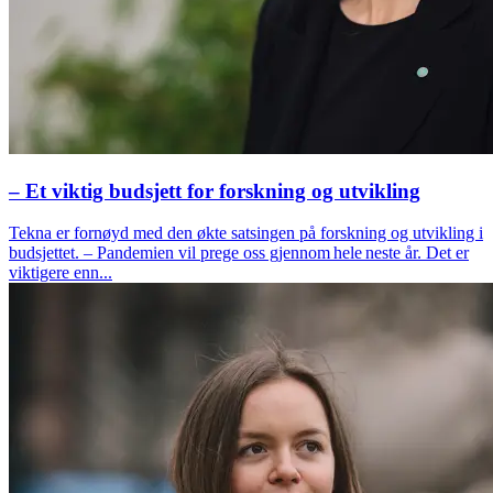
– Et viktig budsjett for forskning og utvikling
Tekna er fornøyd med den økte satsingen på forskning og utvikling i
budsjettet. – Pandemien vil prege oss gjennom hele neste år. Det er
viktigere enn...