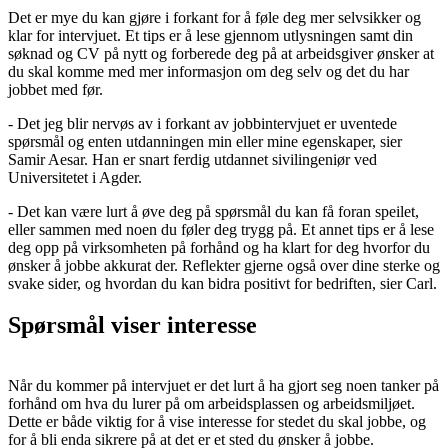
Det er mye du kan gjøre i forkant for å føle deg mer selvsikker og
klar for intervjuet. Et tips er å lese gjennom utlysningen samt din
søknad og CV på nytt og forberede deg på at arbeidsgiver ønsker at
du skal komme med mer informasjon om deg selv og det du har
jobbet med før.
- Det jeg blir nervøs av i forkant av jobbintervjuet er uventede
spørsmål og enten utdanningen min eller mine egenskaper, sier
Samir Aesar. Han er snart ferdig utdannet sivilingeniør ved
Universitetet i Agder.
- Det kan være lurt å øve deg på spørsmål du kan få foran speilet,
eller sammen med noen du føler deg trygg på. Et annet tips er å lese
deg opp på virksomheten på forhånd og ha klart for deg hvorfor du
ønsker å jobbe akkurat der. Reflekter gjerne også over dine sterke og
svake sider, og hvordan du kan bidra positivt for bedriften, sier Carl.
Spørsmål viser interesse
Når du kommer på intervjuet er det lurt å ha gjort seg noen tanker på
forhånd om hva du lurer på om arbeidsplassen og arbeidsmiljøet.
Dette er både viktig for å vise interesse for stedet du skal jobbe, og
for å bli enda sikrere på at det er et sted du ønsker å jobbe.