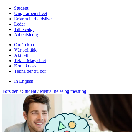
Student
Ung i arbeidslivet
Erfaren i arbeidslivet
Leder
Tillitsvalgt
Arbeidsledig
Om Tekna
Vår politikk
Aktuelt
Tekna Magasinet
Kontakt oss
Tekna der du bor
In English
Forsiden
/
Student
/
Mental helse og mestring​