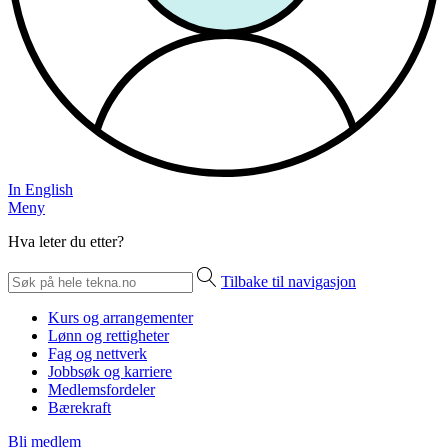
In English
Meny
Hva leter du etter?
Tilbake til navigasjon
Kurs og arrangementer
Lønn og rettigheter
Fag og nettverk
Jobbsøk og karriere
Medlemsfordeler
Bærekraft
Bli medlem