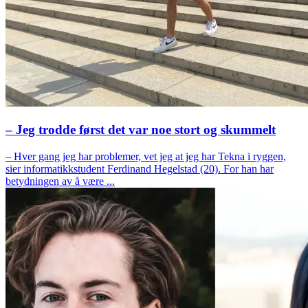
– Jeg trodde først det var noe stort og skummelt
– Hver gang jeg har problemer, vet jeg at jeg har Tekna i ryggen,
sier informatikkstudent Ferdinand Hegelstad (20). For han har
betydningen av å være ...