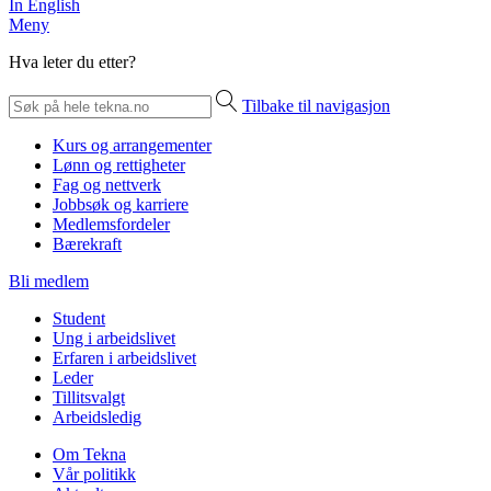
In English
Meny
Hva leter du etter?
Tilbake til navigasjon
Kurs og arrangementer
Lønn og rettigheter
Fag og nettverk
Jobbsøk og karriere
Medlemsfordeler
Bærekraft
Bli medlem
Student
Ung i arbeidslivet
Erfaren i arbeidslivet
Leder
Tillitsvalgt
Arbeidsledig
Om Tekna
Vår politikk