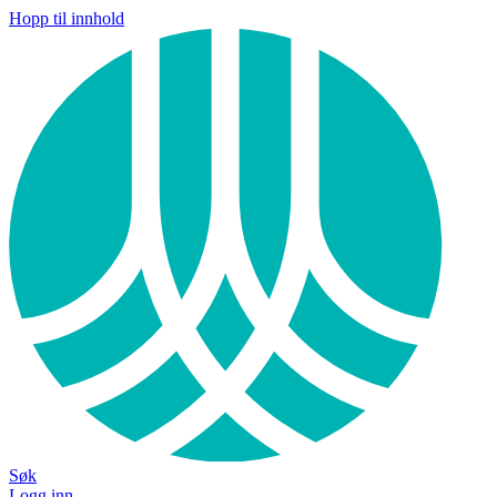
Hopp til innhold
Søk
Logg inn