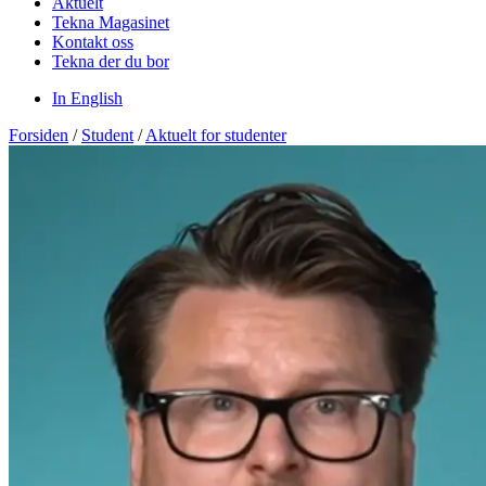
Aktuelt
Tekna Magasinet
Kontakt oss
Tekna der du bor
In English
Forsiden
/
Student
/
Aktuelt for studenter