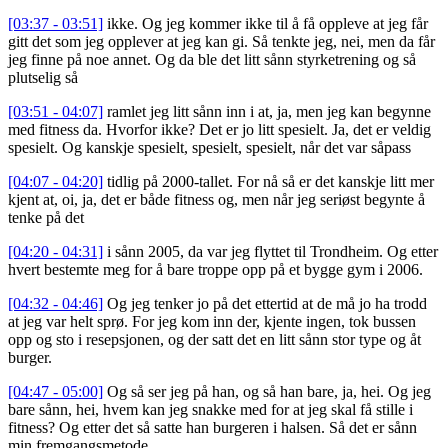
[03:37 - 03:51]
ikke. Og jeg kommer ikke til å få oppleve at jeg får
gitt det som jeg opplever at jeg kan gi. Så tenkte jeg, nei, men da får
jeg finne på noe annet. Og da ble det litt sånn styrketrening og så
plutselig så
[03:51 - 04:07]
ramlet jeg litt sånn inn i at, ja, men jeg kan begynne
med fitness da. Hvorfor ikke? Det er jo litt spesielt. Ja, det er veldig
spesielt. Og kanskje spesielt, spesielt, spesielt, når det var såpass
[04:07 - 04:20]
tidlig på 2000-tallet. For nå så er det kanskje litt mer
kjent at, oi, ja, det er både fitness og, men når jeg seriøst begynte å
tenke på det
[04:20 - 04:31]
i sånn 2005, da var jeg flyttet til Trondheim. Og etter
hvert bestemte meg for å bare troppe opp på et bygge gym i 2006.
[04:32 - 04:46]
Og jeg tenker jo på det ettertid at de må jo ha trodd
at jeg var helt sprø. For jeg kom inn der, kjente ingen, tok bussen
opp og sto i resepsjonen, og der satt det en litt sånn stor type og åt
burger.
[04:47 - 05:00]
Og så ser jeg på han, og så han bare, ja, hei. Og jeg
bare sånn, hei, hvem kan jeg snakke med for at jeg skal få stille i
fitness? Og etter det så satte han burgeren i halsen. Så det er sånn
min fremgangsmetode.