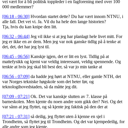
vei vært for å bli politisk toppleder i en fagforening med over 100
000 medlemmer?
[06:18 - 06:30]
Hvordan startet dette? Du har vært innom NTNU, i
alle fall. Det vet vi. Ja. Vil du ha hele den lange historien?
Tja, hvis du kan knipe den litt.
[06:32 - 06:44]
Jeg vil ikke si at jeg har planlagt hele livet mitt. For
jeg er ikke en av dem. Men jeg var nok ganske tidlig på å tenke at
det, det, det har jeg lyst til.
[06:45 - 06:56]
Kanskje igjen, det er litt en lyst. Tidlig på at
mattefysikk og kjemi var veldig interessant, veldig spennende. Og
tenkte at hvis jeg skal bli best der, så var jo min tanke at
[06:56 - 07:09]
da hadde jeg hørt at NTNU, eller gamle NTH, det
var Norges tekniske høgskole som det heter før, og
teknologihovedstaden, så da måtte jeg dit.
[07:09 - 07:21]
Ok. Det var kanskje slutten av 7. klasse på
barneskolen. Men kjente du noen andre som gikk der? Nei. Og det
var sånn at jeg flyttet, og så kjente jeg faktisk på den der at
[07:21 - 07:31]
så deilig, jeg flyttet uten å kjenne en sjel i
Trondheim, så flyttet jeg til Trondheim. Og det var kjempedeilig, for
alle andre som jeg kjente,