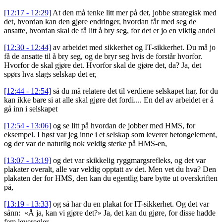
[12:17 - 12:29]
At den må tenke litt mer på det, jobbe strategisk med
det, hvordan kan den gjøre endringer, hvordan får med seg de
ansatte, hvordan skal de få litt å bry seg, for det er jo en viktig andel
[12:30 - 12:44]
av arbeidet med sikkerhet og IT-sikkerhet. Du må jo
få de ansatte til å bry seg, og de bryr seg hvis de forstår hvorfor.
Hvorfor de skal gjøre det. Hvorfor skal de gjøre det, da? Ja, det
spørs hva slags selskap det er,
[12:44 - 12:54]
så du må relatere det til verdiene selskapet har, for du
kan ikke bare si at alle skal gjøre det fordi.... En del av arbeidet er å
gå inn i selskapet
[12:54 - 13:06]
og se litt på hvordan de jobber med HMS, for
eksempel. I høst var jeg inne i et selskap som leverer betongelement,
og der var de naturlig nok veldig sterke på HMS-en,
[13:07 - 13:19]
og det var skikkelig ryggmargsrefleks, og det var
plakater overalt, alle var veldig opptatt av det. Men vet du hva? Den
plakaten der for HMS, den kan du egentlig bare bytte ut overskriften
på,
[13:19 - 13:33]
og så har du en plakat for IT-sikkerhet. Og det var
sånn: «Å ja, kan vi gjøre det?» Ja, det kan du gjøre, for disse hadde
fem leveregler,