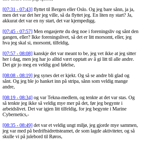
[07:31 - 07:43]
flyttet til Bergen eller Oslo. Og jeg bare sånn, ja ja,
men det var det her jeg ville, så da flyttet jeg. En liten ny start? Ja,
akkurat det var en ny start, det var kjempedigg.
[07:45 - 07:57]
Men engasjerte du deg noe i foreningsliv og sånt den
gangen, eller? Ikke foreningslivet, så det er litt morsomt, eller, jeg
hva jeg skal si, morsomt, tilfeldig,
[07:57 - 08:08]
kanskje det var meant to be, jeg vet ikke at jeg sitter
her i dag, men jeg har jo alltid vært opptatt av å gi litt til alle andre.
Det gir jo meg en veldig god følelse,
[08:08 - 08:19]
jeg synes det er kjekt. Og så se andre bli glad og
sånt. Og jeg ble jo hanket inn på stripa, sånn som veldig mange
andre,
[08:19 - 08:34]
og var Tekna-medlem, og tenkte at det var stas. Og
så tenkte jeg ikke så veldig mye mer på det, før jeg begynte i
arbeidslivet. Det var igjen litt tilfeldig, for jeg begynte i Marine
Cybernetics,-
[08:35 - 08:49]
det var et veldig ungt miljø, jeg gjorde mye sammen,
jeg var med på bedriftsidrettsteamet, de som lagde aktiviteter, og så
skulle vi på julebord til Røros,