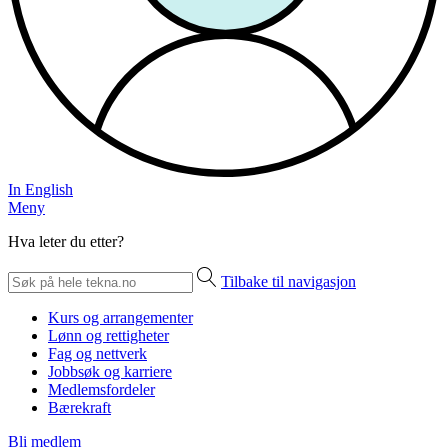
In English
Meny
Hva leter du etter?
Tilbake til navigasjon
Kurs og arrangementer
Lønn og rettigheter
Fag og nettverk
Jobbsøk og karriere
Medlemsfordeler
Bærekraft
Bli medlem