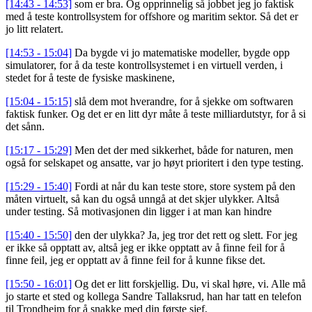
[14:43 - 14:53]
som er bra. Og opprinnelig så jobbet jeg jo faktisk
med å teste kontrollsystem for offshore og maritim sektor. Så det er
jo litt relatert.
[14:53 - 15:04]
Da bygde vi jo matematiske modeller, bygde opp
simulatorer, for å da teste kontrollsystemet i en virtuell verden, i
stedet for å teste de fysiske maskinene,
[15:04 - 15:15]
slå dem mot hverandre, for å sjekke om softwaren
faktisk funker. Og det er en litt dyr måte å teste milliardutstyr, for å si
det sånn.
[15:17 - 15:29]
Men det der med sikkerhet, både for naturen, men
også for selskapet og ansatte, var jo høyt prioritert i den type testing.
[15:29 - 15:40]
Fordi at når du kan teste store, store system på den
måten virtuelt, så kan du også unngå at det skjer ulykker. Altså
under testing. Så motivasjonen din ligger i at man kan hindre
[15:40 - 15:50]
den der ulykka? Ja, jeg tror det rett og slett. For jeg
er ikke så opptatt av, altså jeg er ikke opptatt av å finne feil for å
finne feil, jeg er opptatt av å finne feil for å kunne fikse det.
[15:50 - 16:01]
Og det er litt forskjellig. Du, vi skal høre, vi. Alle må
jo starte et sted og kollega Sandre Tallaksrud, han har tatt en telefon
til Trondheim for å snakke med din første sjef,