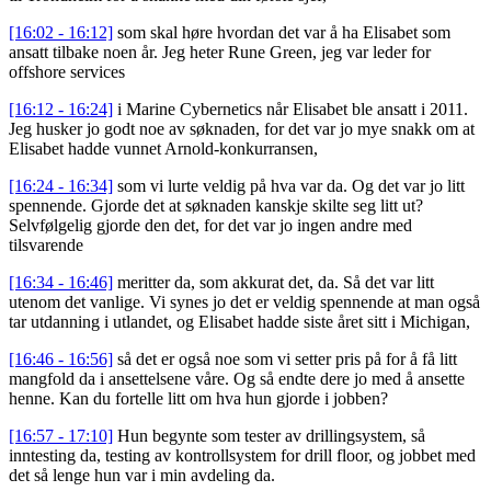
[16:02 - 16:12]
som skal høre hvordan det var å ha Elisabet som
ansatt tilbake noen år. Jeg heter Rune Green, jeg var leder for
offshore services
[16:12 - 16:24]
i Marine Cybernetics når Elisabet ble ansatt i 2011.
Jeg husker jo godt noe av søknaden, for det var jo mye snakk om at
Elisabet hadde vunnet Arnold-konkurransen,
[16:24 - 16:34]
som vi lurte veldig på hva var da. Og det var jo litt
spennende. Gjorde det at søknaden kanskje skilte seg litt ut?
Selvfølgelig gjorde den det, for det var jo ingen andre med
tilsvarende
[16:34 - 16:46]
meritter da, som akkurat det, da. Så det var litt
utenom det vanlige. Vi synes jo det er veldig spennende at man også
tar utdanning i utlandet, og Elisabet hadde siste året sitt i Michigan,
[16:46 - 16:56]
så det er også noe som vi setter pris på for å få litt
mangfold da i ansettelsene våre. Og så endte dere jo med å ansette
henne. Kan du fortelle litt om hva hun gjorde i jobben?
[16:57 - 17:10]
Hun begynte som tester av drillingsystem, så
inntesting da, testing av kontrollsystem for drill floor, og jobbet med
det så lenge hun var i min avdeling da.