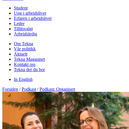
Student
Ung i arbeidslivet
Erfaren i arbeidslivet
Leder
Tillitsvalgt
Arbeidsledig
Om Tekna
Vår politikk
Aktuelt
Tekna Magasinet
Kontakt oss
Tekna der du bor
In English
Forsiden
/
Podkast
/
Podkast: Organisert