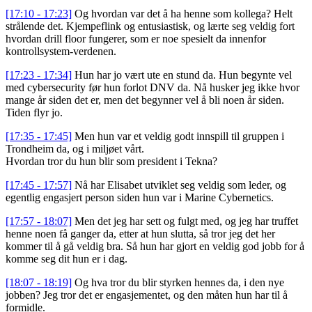
[17:10 - 17:23]
Og hvordan var det å ha henne som kollega? Helt
strålende det. Kjempeflink og entusiastisk, og lærte seg veldig fort
hvordan drill floor fungerer, som er noe spesielt da innenfor
kontrollsystem-verdenen.
[17:23 - 17:34]
Hun har jo vært ute en stund da. Hun begynte vel
med cybersecurity før hun forlot DNV da. Nå husker jeg ikke hvor
mange år siden det er, men det begynner vel å bli noen år siden.
Tiden flyr jo.
[17:35 - 17:45]
Men hun var et veldig godt innspill til gruppen i
Trondheim da, og i miljøet vårt.
Hvordan tror du hun blir som president i Tekna?
[17:45 - 17:57]
Nå har Elisabet utviklet seg veldig som leder, og
egentlig engasjert person siden hun var i Marine Cybernetics.
[17:57 - 18:07]
Men det jeg har sett og fulgt med, og jeg har truffet
henne noen få ganger da, etter at hun slutta, så tror jeg det her
kommer til å gå veldig bra. Så hun har gjort en veldig god jobb for å
komme seg dit hun er i dag.
[18:07 - 18:19]
Og hva tror du blir styrken hennes da, i den nye
jobben? Jeg tror det er engasjementet, og den måten hun har til å
formidle.