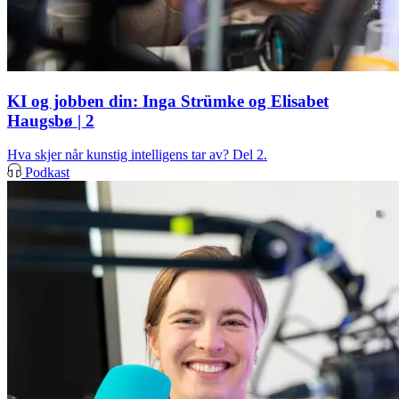
KI og jobben din: Inga Strümke og Elisabet
Haugsbø | 2
Hva skjer når kunstig intelligens tar av? Del 2.
Podkast