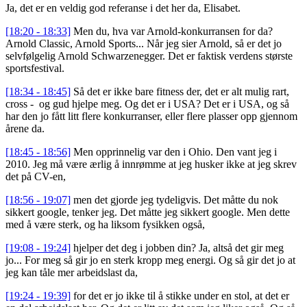
Ja, det er en veldig god referanse i det her da, Elisabet.
[18:20 - 18:33]
Men du, hva var Arnold-konkurransen for da?
Arnold Classic, Arnold Sports... Når jeg sier Arnold, så er det jo
selvfølgelig Arnold Schwarzenegger. Det er faktisk verdens største
sportsfestival.
[18:34 - 18:45]
Så det er ikke bare fitness der, det er alt mulig rart,
cross - og gud hjelpe meg. Og det er i USA? Det er i USA, og så
har den jo fått litt flere konkurranser, eller flere plasser opp gjennom
årene da.
[18:45 - 18:56]
Men opprinnelig var den i Ohio. Den vant jeg i
2010. Jeg må være ærlig å innrømme at jeg husker ikke at jeg skrev
det på CV-en,
[18:56 - 19:07]
men det gjorde jeg tydeligvis. Det måtte du nok
sikkert google, tenker jeg. Det måtte jeg sikkert google. Men dette
med å være sterk, og ha liksom fysikken også,
[19:08 - 19:24]
hjelper det deg i jobben din? Ja, altså det gir meg
jo... For meg så gir jo en sterk kropp meg energi. Og så gir det jo at
jeg kan tåle mer arbeidslast da,
[19:24 - 19:39]
for det er jo ikke til å stikke under en stol, at det er