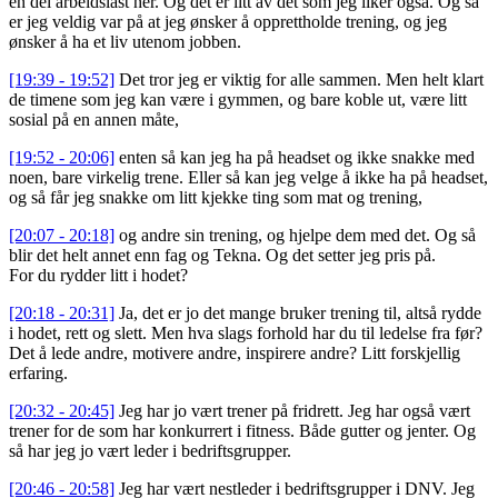
en del arbeidslast her. Og det er litt av det som jeg liker også. Og så
er jeg veldig var på at jeg ønsker å opprettholde trening, og jeg
ønsker å ha et liv utenom jobben.
[19:39 - 19:52]
Det tror jeg er viktig for alle sammen. Men helt klart
de timene som jeg kan være i gymmen, og bare koble ut, være litt
sosial på en annen måte,
[19:52 - 20:06]
enten så kan jeg ha på headset og ikke snakke med
noen, bare virkelig trene. Eller så kan jeg velge å ikke ha på headset,
og så får jeg snakke om litt kjekke ting som mat og trening,
[20:07 - 20:18]
og andre sin trening, og hjelpe dem med det. Og så
blir det helt annet enn fag og Tekna. Og det setter jeg pris på.
For du rydder litt i hodet?
[20:18 - 20:31]
Ja, det er jo det mange bruker trening til, altså rydde
i hodet, rett og slett. Men hva slags forhold har du til ledelse fra før?
Det å lede andre, motivere andre, inspirere andre? Litt forskjellig
erfaring.
[20:32 - 20:45]
Jeg har jo vært trener på fridrett. Jeg har også vært
trener for de som har konkurrert i fitness. Både gutter og jenter. Og
så har jeg jo vært leder i bedriftsgrupper.
[20:46 - 20:58]
Jeg har vært nestleder i bedriftsgrupper i DNV. Jeg