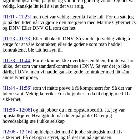
fagforeningsarbeid, på godt og vondt. På godt og vondt. Og det var
veldig, kanskje litt feil å si at det var artig,
[11:11 - 11:23]
men det var veldig lærerikt i alle fall. For da satt jeg
jo på den tiden når vi gjorde den mergeren med Marine Cybernetics
og DNV. Eller DNV GL som det het.
[11:23 - 11:33]
Eller tilbake til DNV. Så var det jo veldig viktig å
sørge for at våre kontrakter, eller de godene som man hadde i
kontraktene, ble tatt hensyn til.
[11:33 - 11:44]
For de kunne ikke overføres en til en, for de var for
ulike, det som var standardkontraktene i DNV. Så var det jo ikke
dårlig i DNV, men vi hadde ganske gode kontrakter med litt sånn
andre typer goder,
[11:44 - 11:56]
som vi måtte prøve å få kompensert for. Så det var
interessant. Veldig lærerikt. For du jobber jo da til daglig med IT-
sikkerhet,
[11:56 - 12:06]
og nå jobber du i en oppstartbedrift. Ja, jeg var
oppstartkjører. Hva gjør du når du er på jobb? Da er jeg
hovedsakelig ute i ulike selskap
[12:06 - 12:16]
og hjelper det med å jobbe strategisk med IT-
sikkerhet. Få det opp i styret, og få det inn på agendaen.