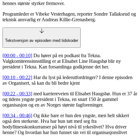
hennes største styrker fremover.
Programleder er Vibeke Vesterhagen, reporter Sondre Tallaksrud og
teknisk ansvarlig er Andreas Killie-Grenasberg.
Tekstversjon av episoden med tidskoder
[00:00 - 00:10]
Du hører på en podkast fra Tekna.
Valgkomiteensinnstilling er at Elisabet Line Haugsbø blir ny
president i Tekna. Kan forsamlinga godkjenne det her.
[00:10 - 00:22]
Har du lyst på lederutfordringer? I denne episoden
av Organisert, så kan du bli bedre kjent
[00:22 - 00:33]
med karriereveien til Elisabet Haugsbø. Hun er 37 år
og tidens yngste president i Tekna, en snart 150 år gammel
organisasjon og en av Norges største fagforeninger.
[00:34 - 00:46]
Og ikke bare er hun den yngste, men helt sikkert
også den sterkeste. Hva har hun tatt med seg fra
bodyfitnesskonkurranser på høyt nivå til yrkeslivet? Hva driver
henne? Og hvordan har hun funnet sin vei til organisasjonslivet