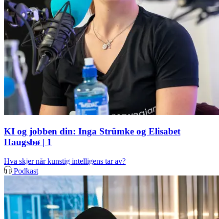
KI og jobben din: Inga Strümke og Elisabet
Haugsbø | 1
Hva skjer når kunstig intelligens tar av?
Podkast