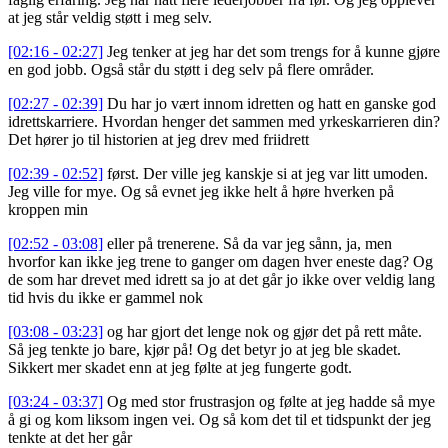
at jeg står veldig støtt i meg selv.
[02:16 - 02:27]
Jeg tenker at jeg har det som trengs for å kunne gjøre
en god jobb. Også står du støtt i deg selv på flere områder.
[02:27 - 02:39]
Du har jo vært innom idretten og hatt en ganske god
idrettskarriere. Hvordan henger det sammen med yrkeskarrieren din?
Det hører jo til historien at jeg drev med friidrett
[02:39 - 02:52]
først. Der ville jeg kanskje si at jeg var litt umoden.
Jeg ville for mye. Og så evnet jeg ikke helt å høre hverken på
kroppen min
[02:52 - 03:08]
eller på trenerene. Så da var jeg sånn, ja, men
hvorfor kan ikke jeg trene to ganger om dagen hver eneste dag? Og
de som har drevet med idrett sa jo at det går jo ikke over veldig lang
tid hvis du ikke er gammel nok
[03:08 - 03:23]
og har gjort det lenge nok og gjør det på rett måte.
Så jeg tenkte jo bare, kjør på! Og det betyr jo at jeg ble skadet.
Sikkert mer skadet enn at jeg følte at jeg fungerte godt.
[03:24 - 03:37]
Og med stor frustrasjon og følte at jeg hadde så mye
å gi og kom liksom ingen vei. Og så kom det til et tidspunkt der jeg
tenkte at det her går