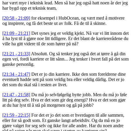
har vært mye i teknisk lead. Men så har jeg også hatt noen år der jeg
har bygd opp et teknisk team,
[20:58 - 21:09]
for eksempel i HubOcean, og vært med å motivere
og inspirere, og få det beste ut av folk. Få de til å skinne.
[21:09 - 21:21]
Det synes jeg er veldig kjekt. Nå var vi litt innom det
å ha lyst til å gjøre noe litt tidligere. Er det blant de karriererådene du
ville ha gitt videre til de som hører på nå?
[21:21 - 21:33]
Absolutt. Og så tenker jeg også det at tørre å gå din
egen vei, fordi karriere er litt sånn... Jeg tenker i hvert fall på det som
ganske personlig.
[21:34 - 21:47]
Det er jo din karriere. Ikke den som foreldrene dine
eventuelt hadde sett på som veldig bra eller veldig dårlig. Det er jo
det som du skal stå i resten av livet.
[21:47 - 21:58]
Du må jo selvfølgelig bytte jobb. Men du må jo føle
litt på deg selv. Hva er det som gir deg energi? Hva er det som gjør
at du har lyst til å stå på morgenen og gå på jobb?
[21:59 - 22:15]
For det er jo det som er hverdagen til alle sammen,
eller for så godt som. Et ganske langt arbeidsliv. Og da må en jo
gjøre valget for seg selv og ikke for alle andre. Har du noen andre
råd på veien når man skal være i starten av karrieren sin?