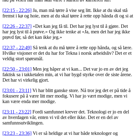
[22:15 - 22:26]
Ja, man må tørre å vise seg litt. Ikke at du skal stå
fremst i kø og hoie, men at du skal tørre å rette opp hånda di og si at
[22:26 - 22:37]
«Det kan jeg få til. Det har jeg lyst til å gjøre. Det
har jeg lyst til å prøve.» Og ikke tenke at «Ja, men det har jeg ikke
prøvd før, så det kan ikke jeg.»
[22:37 - 22:49]
Så tenk at du må tørre å rette opp hånda, og så lære.
Hvilke visjoner er det du har for Tekna i norsk arbeidsliv? Det er et
veldig stort spørsmål.
[22:50 - 23:01]
Men jeg håper at vi kan... Det var jo en av det jeg
faktisk sa i takketalen min, at vi har bygd styrke over de siste årene.
Det har vi virkelig gjort.
[23:01 - 23:11]
Vi har blitt ganske store. Nå tror jeg det er på tide å
fokusere på å være litt mer modig. Vi har jo vært modige, men vi
kan være enda mer modige.
[23:11 - 23:22]
Fordi samfunnet krever det. Teknologi er jo en del
av hverdagen vår, enten vi vil det eller ikke. Det er en del av
samfunnsutviklingen.
[23:23 - 23:36]
Vi er så heldige at vi har både teknologer og