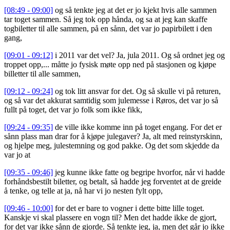
[08:49 - 09:00]
og så tenkte jeg at det er jo kjekt hvis alle sammen
tar toget sammen. Så jeg tok opp hånda, og sa at jeg kan skaffe
togbiletter til alle sammen, på en sånn, det var jo papirbilett i den
gang,
[09:01 - 09:12]
i 2011 var det vel? Ja, jula 2011. Og så ordnet jeg og
troppet opp,... måtte jo fysisk møte opp ned på stasjonen og kjøpe
billetter til alle sammen,
[09:12 - 09:24]
og tok litt ansvar for det. Og så skulle vi på returen,
og så var det akkurat samtidig som julemesse i Røros, det var jo så
fullt på toget, det var jo folk som ikke fikk,
[09:24 - 09:35]
de ville ikke komme inn på toget engang. For det er
sånn plass man drar for å kjøpe julegaver? Ja, alt med reinstyrskinn,
og hjelpe meg, julestemning og god pakke. Og det som skjedde da
var jo at
[09:35 - 09:46]
jeg kunne ikke fatte og begripe hvorfor, når vi hadde
forhåndsbestilt biletter, og betalt, så hadde jeg forventet at de greide
å tenke, og telle at ja, nå har vi jo nesten fylt opp,
[09:46 - 10:00]
for det er bare to vogner i dette bitte lille toget.
Kanskje vi skal plassere en vogn til? Men det hadde ikke de gjort,
for det var ikke sånn de gjorde. Så tenkte jeg, ja, men det går jo ikke