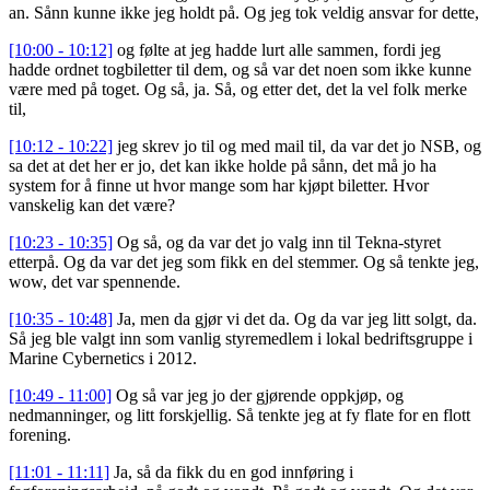
an. Sånn kunne ikke jeg holdt på. Og jeg tok veldig ansvar for dette,
[10:00 - 10:12]
og følte at jeg hadde lurt alle sammen, fordi jeg
hadde ordnet togbiletter til dem, og så var det noen som ikke kunne
være med på toget. Og så, ja. Så, og etter det, det la vel folk merke
til,
[10:12 - 10:22]
jeg skrev jo til og med mail til, da var det jo NSB, og
sa det at det her er jo, det kan ikke holde på sånn, det må jo ha
system for å finne ut hvor mange som har kjøpt biletter. Hvor
vanskelig kan det være?
[10:23 - 10:35]
Og så, og da var det jo valg inn til Tekna-styret
etterpå. Og da var det jeg som fikk en del stemmer. Og så tenkte jeg,
wow, det var spennende.
[10:35 - 10:48]
Ja, men da gjør vi det da. Og da var jeg litt solgt, da.
Så jeg ble valgt inn som vanlig styremedlem i lokal bedriftsgruppe i
Marine Cybernetics i 2012.
[10:49 - 11:00]
Og så var jeg jo der gjørende oppkjøp, og
nedmanninger, og litt forskjellig. Så tenkte jeg at fy flate for en flott
forening.
[11:01 - 11:11]
Ja, så da fikk du en god innføring i