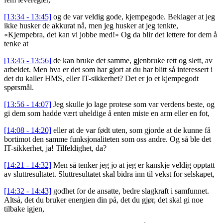
[13:34 - 13:45]
og de var veldig gode, kjempegode. Beklager at jeg
ikke husker de akkurat nå, men jeg husker at jeg tenkte,
«Kjempebra, det kan vi jobbe med!» Og da blir det lettere for dem å
tenke at
[13:45 - 13:56]
de kan bruke det samme, gjenbruke rett og slett, av
arbeidet. Men hva er det som har gjort at du har blitt så interessert i
det du kaller HMS, eller IT-sikkerhet? Det er jo et kjempegodt
spørsmål.
[13:56 - 14:07]
Jeg skulle jo lage protese som var verdens beste, og
gi dem som hadde vært uheldige å enten miste en arm eller en fot,
[14:08 - 14:20]
eller at de var født uten, som gjorde at de kunne få
bortimot den samme funksjonaliteten som oss andre. Og så ble det
IT-sikkerhet, ja! Tilfeldighet, da?
[14:21 - 14:32]
Men så tenker jeg jo at jeg er kanskje veldig opptatt
av sluttresultatet. Sluttresultatet skal bidra inn til vekst for selskapet,
[14:32 - 14:43]
godhet for de ansatte, bedre slagkraft i samfunnet.
Altså, det du bruker energien din på, det du gjør, det skal gi noe
tilbake igjen,