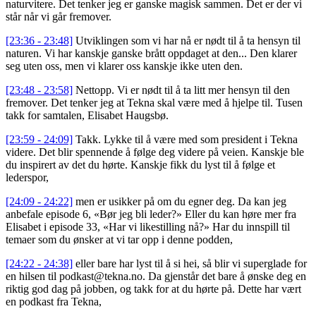
naturvitere. Det tenker jeg er ganske magisk sammen. Det er der vi
står når vi går fremover.
[23:36 - 23:48]
Utviklingen som vi har nå er nødt til å ta hensyn til
naturen. Vi har kanskje ganske brått oppdaget at den... Den klarer
seg uten oss, men vi klarer oss kanskje ikke uten den.
[23:48 - 23:58]
Nettopp. Vi er nødt til å ta litt mer hensyn til den
fremover. Det tenker jeg at Tekna skal være med å hjelpe til. Tusen
takk for samtalen, Elisabet Haugsbø.
[23:59 - 24:09]
Takk. Lykke til å være med som president i Tekna
videre. Det blir spennende å følge deg videre på veien. Kanskje ble
du inspirert av det du hørte. Kanskje fikk du lyst til å følge et
lederspor,
[24:09 - 24:22]
men er usikker på om du egner deg. Da kan jeg
anbefale episode 6, «Bør jeg bli leder?» Eller du kan høre mer fra
Elisabet i episode 33, «Har vi likestilling nå?» Har du innspill til
temaer som du ønsker at vi tar opp i denne podden,
[24:22 - 24:38]
eller bare har lyst til å si hei, så blir vi superglade for
en hilsen til
podkast@tekna.no
. Da gjenstår det bare å ønske deg en
riktig god dag på jobben, og takk for at du hørte på. Dette har vært
en podkast fra Tekna,