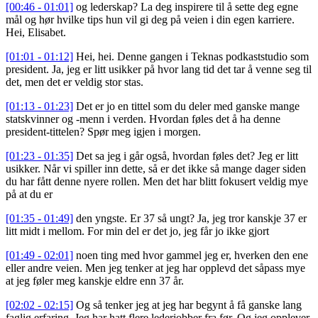
[00:46 - 01:01]
og lederskap? La deg inspirere til å sette deg egne
mål og hør hvilke tips hun vil gi deg på veien i din egen karriere.
Hei, Elisabet.
[01:01 - 01:12]
Hei, hei. Denne gangen i Teknas podkaststudio som
president. Ja, jeg er litt usikker på hvor lang tid det tar å venne seg til
det, men det er veldig stor stas.
[01:13 - 01:23]
Det er jo en tittel som du deler med ganske mange
statskvinner og -menn i verden. Hvordan føles det å ha denne
president-tittelen? Spør meg igjen i morgen.
[01:23 - 01:35]
Det sa jeg i går også, hvordan føles det? Jeg er litt
usikker. Når vi spiller inn dette, så er det ikke så mange dager siden
du har fått denne nyere rollen. Men det har blitt fokusert veldig mye
på at du er
[01:35 - 01:49]
den yngste. Er 37 så ungt? Ja, jeg tror kanskje 37 er
litt midt i mellom. For min del er det jo, jeg får jo ikke gjort
[01:49 - 02:01]
noen ting med hvor gammel jeg er, hverken den ene
eller andre veien. Men jeg tenker at jeg har opplevd det såpass mye
at jeg føler meg kanskje eldre enn 37 år.
[02:02 - 02:15]
Og så tenker jeg at jeg har begynt å få ganske lang
faglig erfaring. Jeg har hatt flere lederjobber fra før. Og jeg opplever