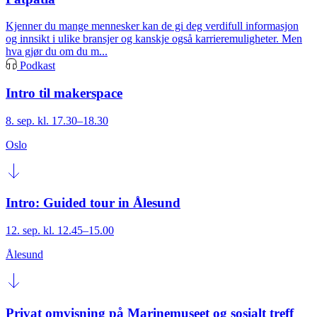
Kjenner du mange mennesker kan de gi deg verdifull informasjon
og innsikt i ulike bransjer og kanskje også karrieremuligheter. Men
hva gjør du om du m...
Podkast
Intro til makerspace
8. sep. kl. 17.30–18.30
Oslo
Intro: Guided tour in Ålesund
12. sep. kl. 12.45–15.00
Ålesund
Privat omvisning på Marinemuseet og sosialt treff