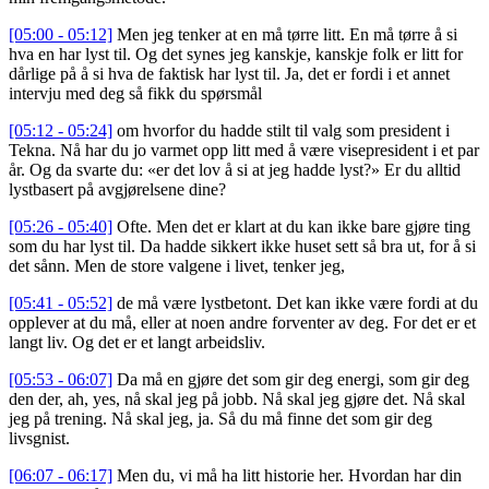
[05:00 - 05:12]
Men jeg tenker at en må tørre litt. En må tørre å si
hva en har lyst til. Og det synes jeg kanskje, kanskje folk er litt for
dårlige på å si hva de faktisk har lyst til. Ja, det er fordi i et annet
intervju med deg så fikk du spørsmål
[05:12 - 05:24]
om hvorfor du hadde stilt til valg som president i
Tekna. Nå har du jo varmet opp litt med å være visepresident i et par
år. Og da svarte du: «er det lov å si at jeg hadde lyst?» Er du alltid
lystbasert på avgjørelsene dine?
[05:26 - 05:40]
Ofte. Men det er klart at du kan ikke bare gjøre ting
som du har lyst til. Da hadde sikkert ikke huset sett så bra ut, for å si
det sånn. Men de store valgene i livet, tenker jeg,
[05:41 - 05:52]
de må være lystbetont. Det kan ikke være fordi at du
opplever at du må, eller at noen andre forventer av deg. For det er et
langt liv. Og det er et langt arbeidsliv.
[05:53 - 06:07]
Da må en gjøre det som gir deg energi, som gir deg
den der, ah, yes, nå skal jeg på jobb. Nå skal jeg gjøre det. Nå skal
jeg på trening. Nå skal jeg, ja. Så du må finne det som gir deg
livsgnist.
[06:07 - 06:17]
Men du, vi må ha litt historie her. Hvordan har din