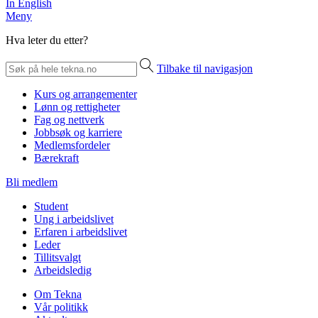
In English
Meny
Hva leter du etter?
Tilbake til navigasjon
Kurs og arrangementer
Lønn og rettigheter
Fag og nettverk
Jobbsøk og karriere
Medlemsfordeler
Bærekraft
Bli medlem
Student
Ung i arbeidslivet
Erfaren i arbeidslivet
Leder
Tillitsvalgt
Arbeidsledig
Om Tekna
Vår politikk