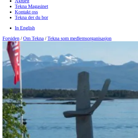
Aktuelt
Tekna Magasinet
Kontakt oss
Tekna der du bor
In English
Forsiden
/
Om Tekna
/
Tekna som medlemsorganisasjon