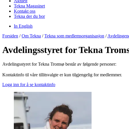
Aktuelt
Tekna Magasinet
Kontakt oss
Tekna der du bor
In English
Forsiden
/
Om Tekna
/
Tekna som medlemsorganisasjon
/
Avdelingen
Avdelingsstyret for Tekna Trom
Avdelingsstyret for Tekna Tromsø består av følgende personer:
Kontaktinfo til våre tillitsvalgte er kun tilgjengelig for medlemmer.
Logg inn for å se kontaktinfo