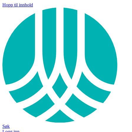
Hopp til innhold
Søk
Logg inn