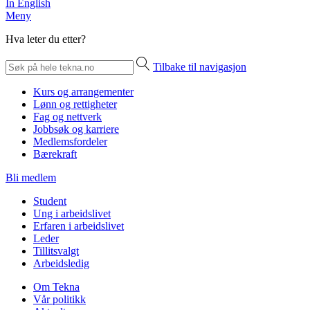
In English
Meny
Hva leter du etter?
Tilbake til navigasjon
Kurs og arrangementer
Lønn og rettigheter
Fag og nettverk
Jobbsøk og karriere
Medlemsfordeler
Bærekraft
Bli medlem
Student
Ung i arbeidslivet
Erfaren i arbeidslivet
Leder
Tillitsvalgt
Arbeidsledig
Om Tekna
Vår politikk