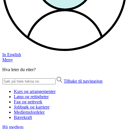
In English
Meny
Hva leter du etter?
Tilbake til navigasjon
Kurs og arrangementer
Lønn og rettigheter
Fag og nettverk
Jobbsøk og karriere
Medlemsfordeler
Bærekraft
Bli medlem