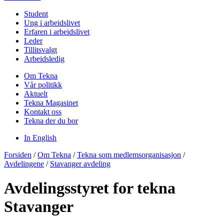
Student
Ung i arbeidslivet
Erfaren i arbeidslivet
Leder
Tillitsvalgt
Arbeidsledig
Om Tekna
Vår politikk
Aktuelt
Tekna Magasinet
Kontakt oss
Tekna der du bor
In English
Forsiden
/
Om Tekna
/
Tekna som medlemsorganisasjon
/
Avdelingene
/
Stavanger avdeling
Avdelingsstyret for tekna
Stavanger