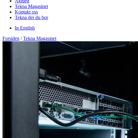
Aktuelt
Tekna Magasinet
Kontakt oss
Tekna der du bor
In English
Forsiden
/
Tekna Magasinet