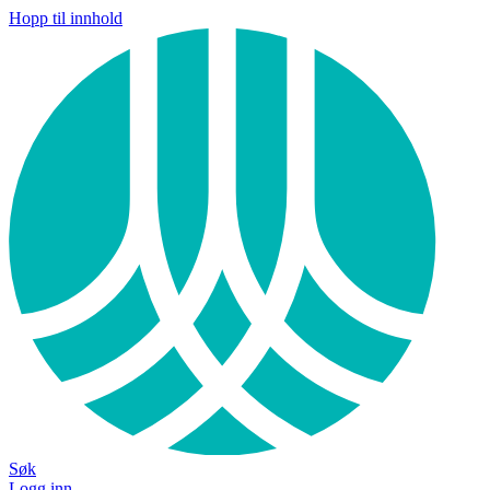
Hopp til innhold
Søk
Logg inn