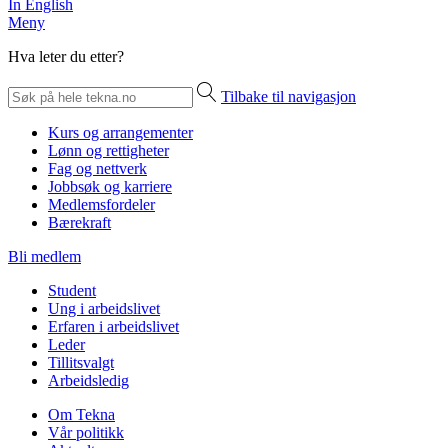
In English
Meny
Hva leter du etter?
Tilbake til navigasjon
Kurs og arrangementer
Lønn og rettigheter
Fag og nettverk
Jobbsøk og karriere
Medlemsfordeler
Bærekraft
Bli medlem
Student
Ung i arbeidslivet
Erfaren i arbeidslivet
Leder
Tillitsvalgt
Arbeidsledig
Om Tekna
Vår politikk