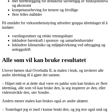
mer tilrettelegging for deltakelse uavhengig av funksjonsnivå
og økonomi
kompetanseheving for trenere og frivillige
flere felles måltider
På området for virksomhetsstyring utfordrer gruppa idrettslaget til å
innføre:
varslingsrutiner og etiske retningslinjer
inkludere bærekraft i sponsor- og samarbeidsavtaler
Inkludere klimarisiko og miljøpåvirkning ved utbygging og
anleggsdrift
Alle som vil kan bruke resultatet
Utover høsten skal Overhalla IL ta malen i bruk, og inviterer alle
andre idrettslag til å gjøre det samme.
– Håpet mitt er at dette skal være en pakke som kan brukes av flere
idrettslag, alle som vil kan bruke den, la seg inspirere av den, eller
videreutvikle den, sier Sondre.
Anders mener malen kan brukes også av andre aktører.
– Teaterlaget jeg er med i kunne brukt den, og jeg tror også små og