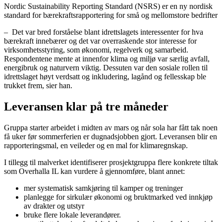
Nordic Sustainability Reporting Standard (NSRS) er en ny nordisk
standard for bærekraftsrapportering for små og mellomstore bedrifter
– Det var bred forståelse blant idrettslagets interessenter for hva
bærekraft innebærer og det var overraskende stor interesse for
virksomhetsstyring, som økonomi, regelverk og samarbeid.
Respondentene mente at innenfor klima og miljø var særlig avfall,
energibruk og naturvern viktig. Dessuten var den sosiale rollen til
idrettslaget høyt verdsatt og inkludering, lagånd og fellesskap ble
trukket frem, sier han.
Leveransen klar på tre måneder
Gruppa starter arbeidet i midten av mars og når sola har fått tak noen
få uker før sommerferien er dugnadsjobben gjort. Leveransen blir en
rapporteringsmal, en veileder og en mal for klimaregnskap.
I tillegg til malverket identifiserer prosjektgruppa flere konkrete tiltak
som Overhalla IL kan vurdere å gjennomføre, blant annet:
mer systematisk samkjøring til kamper og treninger
planlegge for sirkulær økonomi og bruktmarked ved innkjøp
av drakter og utstyr
bruke flere lokale leverandører.