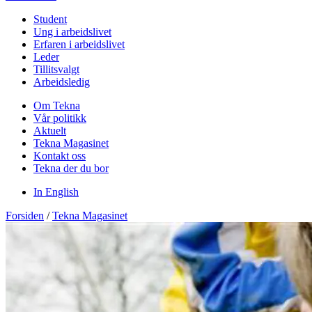
Student
Ung i arbeidslivet
Erfaren i arbeidslivet
Leder
Tillitsvalgt
Arbeidsledig
Om Tekna
Vår politikk
Aktuelt
Tekna Magasinet
Kontakt oss
Tekna der du bor
In English
Forsiden
/
Tekna Magasinet