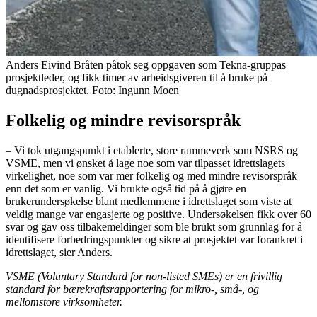
Anders Eivind Bråten påtok seg oppgaven som Tekna-gruppas
prosjektleder, og fikk timer av arbeidsgiveren til å bruke på
dugnadsprosjektet. Foto: Ingunn Moen
Folkelig og mindre revisorspråk
– Vi tok utgangspunkt i etablerte, store rammeverk som
NSRS
og
VSME
, men vi ønsket å lage noe som var tilpasset idrettslagets
virkelighet, noe som var mer folkelig og med mindre revisorspråk
enn det som er vanlig. Vi brukte også tid på å gjøre en
brukerundersøkelse blant medlemmene i idrettslaget som viste at
veldig mange var engasjerte og positive. Undersøkelsen fikk over 60
svar og gav oss tilbakemeldinger som ble brukt som grunnlag for å
identifisere forbedringspunkter og sikre at prosjektet var forankret i
idrettslaget, sier Anders.
VSME (Voluntary Standard for non-listed SMEs) er en frivillig
standard for bærekraftsrapportering for mikro-, små-, og
mellomstore virksomheter.