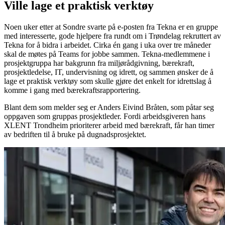
Ville lage et praktisk verktøy
Noen uker etter at Sondre svarte på e-posten fra Tekna er en gruppe
med interesserte, gode hjelpere fra rundt om i Trøndelag rekruttert av
Tekna for å bidra i arbeidet. Cirka én gang i uka over tre måneder
skal de møtes på Teams for jobbe sammen. Tekna-medlemmene i
prosjektgruppa har bakgrunn fra miljørådgivning, bærekraft,
prosjektledelse, IT, undervisning og idrett, og sammen ønsker de å
lage et praktisk verktøy som skulle gjøre det enkelt for idrettslag å
komme i gang med bærekraftsrapportering.
Blant dem som melder seg er Anders Eivind Bråten, som påtar seg
oppgaven som gruppas prosjektleder. Fordi arbeidsgiveren hans
XLENT Trondheim prioriterer arbeid med bærekraft, får han timer
av bedriften til å bruke på dugnadsprosjektet.