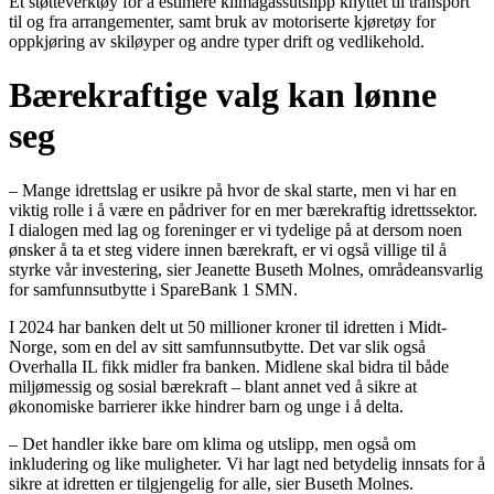
Et støtteverktøy for å estimere klimagassutslipp knyttet til transport
til og fra arrangementer, samt bruk av motoriserte kjøretøy for
oppkjøring av skiløyper og andre typer drift og vedlikehold.
Bærekraftige valg kan lønne
seg
– Mange idrettslag er usikre på hvor de skal starte, men vi har en
viktig rolle i å være en pådriver for en mer bærekraftig idrettssektor.
I dialogen med lag og foreninger er vi tydelige på at dersom noen
ønsker å ta et steg videre innen bærekraft, er vi også villige til å
styrke vår investering, sier Jeanette Buseth Molnes, områdeansvarlig
for samfunnsutbytte i SpareBank 1 SMN.
I 2024 har banken delt ut 50 millioner kroner til idretten i Midt-
Norge, som en del av sitt samfunnsutbytte. Det var slik også
Overhalla IL fikk midler fra banken. Midlene skal bidra til både
miljømessig og sosial bærekraft – blant annet ved å sikre at
økonomiske barrierer ikke hindrer barn og unge i å delta.
– Det handler ikke bare om klima og utslipp, men også om
inkludering og like muligheter. Vi har lagt ned betydelig innsats for å
sikre at idretten er tilgjengelig for alle, sier Buseth Molnes.