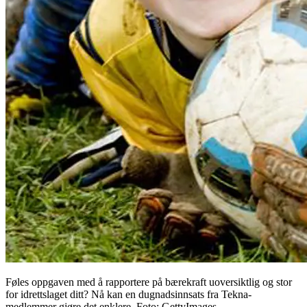
Føles oppgaven med å rapportere på bærekraft uoversiktlig og stor
for idrettslaget ditt? Nå kan en dugnadsinnsats fra Tekna-
medlemmer gjøre det enklere. Foto: GettyImages