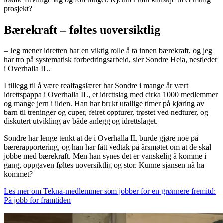
prosjekt?
Bærekraft – føltes uoversiktlig
– Jeg mener idretten har en viktig rolle å ta innen bærekraft, og jeg
har tro på systematisk forbedringsarbeid, sier Sondre Heia, nestleder
i Overhalla IL.
I tillegg til å være realfagslærer har Sondre i mange år vært
idrettspappa i Overhalla IL, et idrettslag med cirka 1000 medlemmer
og mange jern i ilden. Han har brukt utallige timer på kjøring av
barn til treninger og cuper, feiret oppturer, trøstet ved nedturer, og
diskutert utvikling av både anlegg og idrettslaget.
Sondre har lenge tenkt at de i Overhalla IL burde gjøre noe på
bærerapportering, og han har fått vedtak på årsmøtet om at de skal
jobbe med bærekraft. Men han synes det er vanskelig å komme i
gang, oppgaven føltes uoversiktlig og stor. Kunne sjansen nå ha
kommet?
Les mer om Tekna-medlemmer som jobber for en grønnere fremitd:
På jobb for framtiden