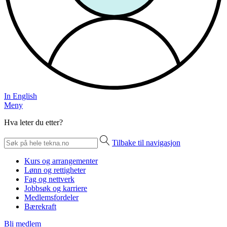
In English
Meny
Hva leter du etter?
Tilbake til navigasjon
Kurs og arrangementer
Lønn og rettigheter
Fag og nettverk
Jobbsøk og karriere
Medlemsfordeler
Bærekraft
Bli medlem