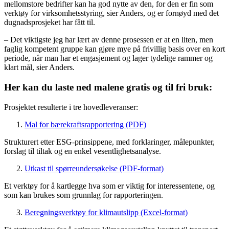
mellomstore bedrifter kan ha god nytte av den, for den er fin som
verktøy for virksomhetsstyring, sier Anders, og er fornøyd med det
dugnadsprosjeket har fått til.
– Det viktigste jeg har lært av denne prosessen er at en liten, men
faglig kompetent gruppe kan gjøre mye på frivillig basis over en kort
periode, når man har et engasjement og lager tydelige rammer og
klart mål, sier Anders.
Her kan du laste ned malene gratis og til fri bruk:
Prosjektet resulterte i tre hovedleveranser:
Mal for bærekraftsrapportering (PDF)
Strukturert etter ESG-prinsippene, med forklaringer, målepunkter,
forslag til tiltak og en enkel vesentlighetsanalyse.
Utkast til spørreundersøkelse (PDF-format)
Et verktøy for å kartlegge hva som er viktig for interessentene, og
som kan brukes som grunnlag for rapporteringen.
Beregningsverktøy for klimautslipp (Excel-format)