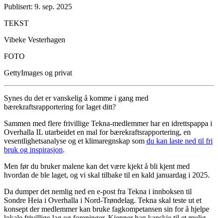
Publisert: 9. sep. 2025
TEKST
Vibeke Vesterhagen
FOTO
GettyImages og privat
Synes du det er vanskelig å komme i gang med
bærekraftsrapportering for laget ditt?
Sammen med flere frivillige Tekna-medlemmer har en idrettspappa i
Overhalla IL utarbeidet en mal for bærekraftsrapportering, en
vesentlighetsanalyse og et klimaregnskap som
du kan laste ned til fri
bruk og inspirasjon
.
Men før du bruker malene kan det være kjekt å bli kjent med
hvordan de ble laget, og vi skal tilbake til en kald januardag i 2025.
Da dumper det nemlig ned en e-post fra Tekna i innboksen til
Sondre Heia i Overhalla i Nord-Trøndelag. Tekna skal teste ut et
konsept der medlemmer kan bruke fagkompetansen sin for å hjelpe
lokale frivillige lag og foreninger. Kjenner han kanskje til et mulig