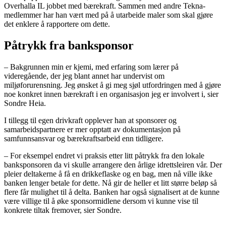
Overhalla IL jobbet med bærekraft. Sammen med andre Tekna-
medlemmer har han vært med på å utarbeide maler som skal gjøre
det enklere å rapportere om dette.
Påtrykk fra banksponsor
– Bakgrunnen min er kjemi, med erfaring som lærer på
videregående, der jeg blant annet har undervist om
miljøforurensning. Jeg ønsket å gi meg sjøl utfordringen med å gjøre
noe konkret innen bærekraft i en organisasjon jeg er involvert i, sier
Sondre Heia.
I tillegg til egen drivkraft opplever han at sponsorer og
samarbeidspartnere er mer opptatt av dokumentasjon på
samfunnsansvar og bærekraftsarbeid enn tidligere.
– For eksempel endret vi praksis etter litt påtrykk fra den lokale
banksponsoren da vi skulle arrangere den årlige idrettsleiren vår. Der
pleier deltakerne å få en drikkeflaske og en bag, men nå ville ikke
banken lenger betale for dette. Nå gir de heller et litt større beløp så
flere får mulighet til å delta. Banken har også signalisert at de kunne
være villige til å øke sponsormidlene dersom vi kunne vise til
konkrete tiltak fremover, sier Sondre.