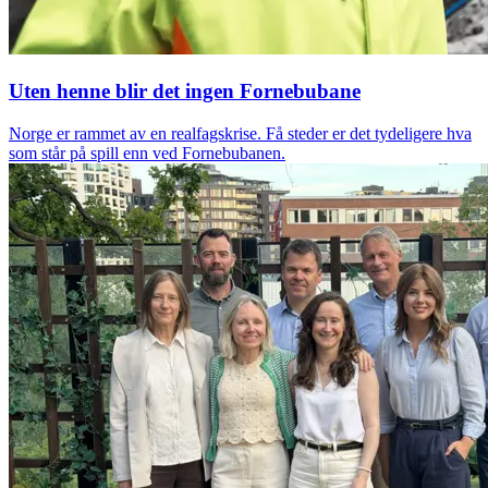
Uten henne blir det ingen Fornebubane
Norge er rammet av en realfagskrise. Få steder er det tydeligere hva
som står på spill enn ved Fornebubanen.