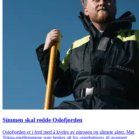
Simmen skal redde Oslofjorden
Oslofjorden er i ferd med å kveles av nitrogen og slimete alger. Møt
Tekna-medlemmene som bruker alt fra «tarebabyer» til avansert