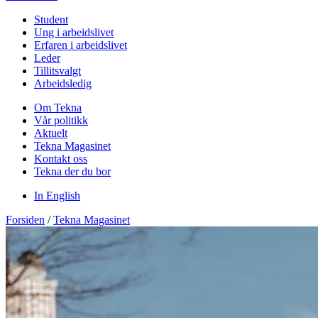
Student
Ung i arbeidslivet
Erfaren i arbeidslivet
Leder
Tillitsvalgt
Arbeidsledig
Om Tekna
Vår politikk
Aktuelt
Tekna Magasinet
Kontakt oss
Tekna der du bor
In English
Forsiden
/
Tekna Magasinet