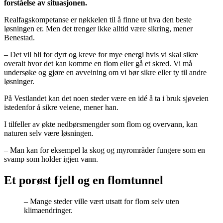
forståelse av situasjonen.
Realfagskompetanse er nøkkelen til å finne ut hva den beste
løsningen er. Men det trenger ikke alltid være sikring, mener
Benestad.
– Det vil bli for dyrt og kreve for mye energi hvis vi skal sikre
overalt hvor det kan komme en flom eller gå et skred. Vi må
undersøke og gjøre en avveining om vi bør sikre eller ty til andre
løsninger.
På Vestlandet kan det noen steder være en idé å ta i bruk sjøveien
istedenfor å sikre veiene, mener han.
I tilfeller av økte nedbørsmengder som flom og overvann, kan
naturen selv være løsningen.
– Man kan for eksempel la skog og myrområder fungere som en
svamp som holder igjen vann.
Et porøst fjell og en flomtunnel
– Mange steder ville vært utsatt for flom selv uten
klimaendringer.