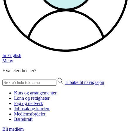
In English
Meny
Hva leter du etter?
Tilbake til navigasjon
Kurs og arrangementer
Lønn og rettigheter
Fag og nettverk
Jobbsøk og karriere
Medlemsfordeler
Bærekraft
Bli medlem