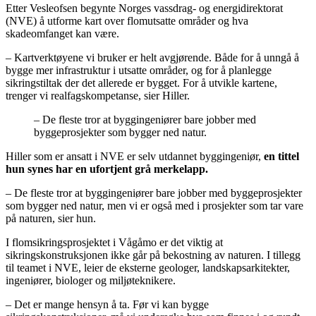
Etter Vesleofsen begynte Norges vassdrag- og energidirektorat
(NVE) å utforme kart over flomutsatte områder og hva
skadeomfanget kan være.
– Kartverktøyene vi bruker er helt avgjørende. Både for å unngå å
bygge mer infrastruktur i utsatte områder, og for å planlegge
sikringstiltak der det allerede er bygget. For å utvikle kartene,
trenger vi realfagskompetanse, sier Hiller.
– De fleste tror at byggingeniører bare jobber med
byggeprosjekter som bygger ned natur.
Hiller som er ansatt i NVE er selv utdannet byggingeniør,
en tittel
hun synes har en ufortjent grå merkelapp.
– De fleste tror at byggingeniører bare jobber med byggeprosjekter
som bygger ned natur, men vi er også med i prosjekter som tar vare
på naturen, sier hun.
I flomsikringsprosjektet i Vågåmo er det viktig at
sikringskonstruksjonen ikke går på bekostning av naturen. I tillegg
til teamet i NVE, leier de eksterne geologer, landskapsarkitekter,
ingeniører, biologer og miljøteknikere.
– Det er mange hensyn å ta. Før vi kan bygge