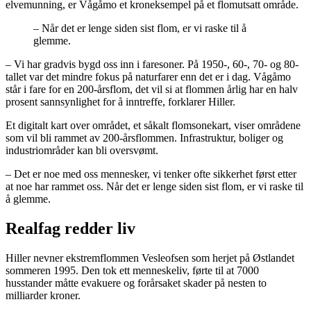
elvemunning, er Vågåmo et kroneksempel på et flomutsatt område.
– Når det er lenge siden sist flom, er vi raske til å
glemme.
– Vi har gradvis bygd oss inn i faresoner. På 1950-, 60-, 70- og 80-
tallet var det mindre fokus på naturfarer enn det er i dag. Vågåmo
står i fare for en 200-årsflom, det vil si at flommen årlig har en halv
prosent sannsynlighet for å inntreffe, forklarer Hiller.
Et digitalt kart over området, et såkalt flomsonekart, viser områdene
som vil bli rammet av 200-årsflommen. Infrastruktur, boliger og
industriområder kan bli oversvømt.
– Det er noe med oss mennesker, vi tenker ofte sikkerhet først etter
at noe har rammet oss. Når det er lenge siden sist flom, er vi raske til
å glemme.
Realfag redder liv
Hiller nevner ekstremflommen Vesleofsen som herjet på Østlandet
sommeren 1995. Den tok ett menneskeliv, førte til at 7000
husstander måtte evakuere og forårsaket skader på nesten to
milliarder kroner.