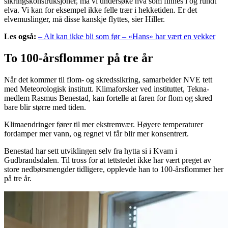
sikringskonstruksjoner, må vi undersøke hva som finnes i og rundt
elva. Vi kan for eksempel ikke felle trær i hekketiden. Er det
elvemuslinger, må disse kanskje flyttes, sier Hiller.
Les også:
– Alt kan ikke bli som før – «Hans» har vært en vekker
To 100-årsflommer på tre år
Når det kommer til flom- og skredssikring, samarbeider NVE tett
med Meteorologisk institutt. Klimaforsker ved instituttet, Tekna-
medlem Rasmus Benestad, kan fortelle at faren for flom og skred
bare blir større med tiden.
Klimaendringer fører til mer ekstremvær. Høyere temperaturer
fordamper mer vann, og regnet vi får blir mer konsentrert.
Benestad har sett utviklingen selv fra hytta si i Kvam i
Gudbrandsdalen. Til tross for at tettstedet ikke har vært preget av
store nedbørsmengder tidligere, opplevde han to 100-årsflommer her
på tre år.