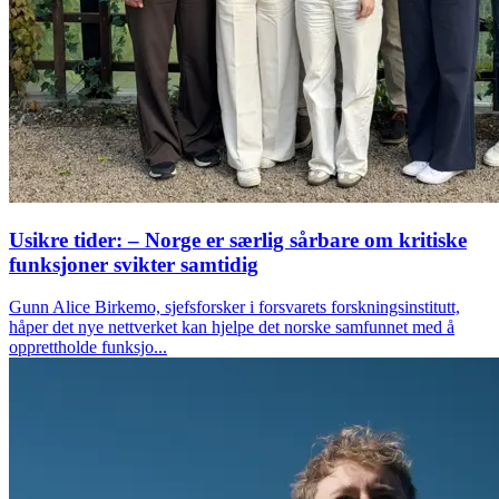
Usikre tider: – Norge er særlig sårbare om kritiske
funksjoner svikter samtidig
Gunn Alice Birkemo, sjefsforsker i forsvarets forskningsinstitutt,
håper det nye nettverket kan hjelpe det norske samfunnet med å
opprettholde funksjo...