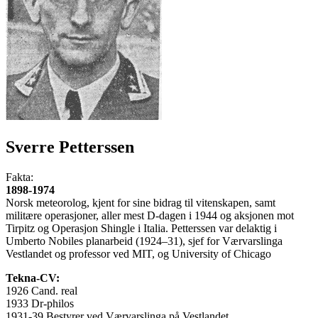
Sverre Petterssen
Fakta:
1898-1974
Norsk meteorolog, kjent for sine bidrag til vitenskapen, samt
militære operasjoner, aller mest D-dagen i 1944 og aksjonen mot
Tirpitz og Operasjon Shingle i Italia. Petterssen var delaktig i
Umberto Nobiles planarbeid (1924–31), sjef for Værvarslinga
Vestlandet og professor ved MIT, og University of Chicago
Tekna-CV:
1926 Cand. real
1933 Dr-philos
1931-39 Bestyrer ved Værvarslinga på Vestlandet