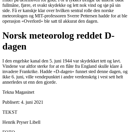
fullmåne, fjære, et svakt skydekke og lett nok vind og sjø på sin
side. Få er kanskje klar over hvilken sentral rolle den norske
meteorologen og MIT-professoren Sverre Pettersen hadde for at ble
operasjon «Overlord» ble satt til akkurat den dagen.
Norsk meteorolog reddet D-
dagen
I den engelske kanal den 5. juni 1944 var skydekket tett og lavt.
Vindene var altfor sterke for at en flåte fra England skulle klare å
invadere Frankrike. Hadde «D-dagen» funnet sted denne dagen, og
ikke 6. juni, ville vendepunktet i andre verdenskrig i vest sett helt
annerledes ut enn den gjorde.
Tekna Magasinet
Publisert: 4. juni 2021
TEKST
Henrik Pryser Libell