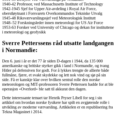
1940-42 Professor, ved Massachusetts Institute of Technology
1942-1945 Sjef for Upper Air-avdeling i Royal Air Force,
oberstløytnant i Forsvarets Overkommandos Tekniske Utvalg
1945-48 Riksværvarslingssjef ved Meteorologisk Institutt
1948–52 Forskningsleder innen meteorologi for US Air Force
1953-63 Forsker ved University of Chicago og dekan for instituttene
i meteorologi og geofysikk
Sverre Petterssens råd utsatte landgangen
i Normandie:
Den 6. juni i år er det 77 år siden D-dagen i 1944, da 135 000
amerikanske og britiske styrker gikk i land i Normandie, og tvang
Hitler på defensiven for godt. For å lykkes trengte de allierte både
fullmåne, fjære, et svakt skydekke og lett nok vind og sjø på sin
side. Få er kanskje klar over hvilken sentral rolle den norske
meteorologen og MIT-professoren Sverre Petterssen hadde for at ble
operasjon «Overlord» ble satt til akkurat den dagen.
Dette interessante temaet tar Henrik Pryser Libell for seg i sin
artikkel om hvordan norske fysikere har spilt en avgjørende rolle i
utvikling av moderne værvarsling. Artikkelen er en republisering fra
Tekna Magasinet i 2014.