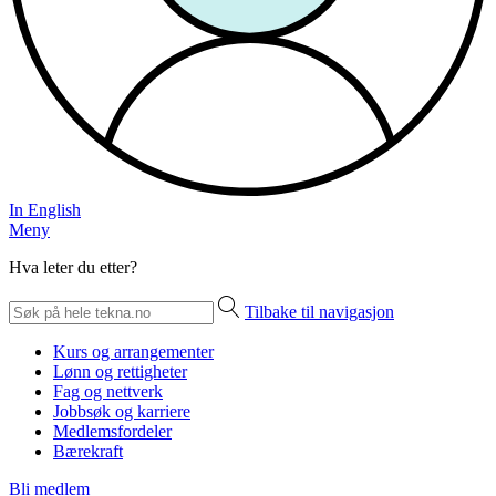
In English
Meny
Hva leter du etter?
Tilbake til navigasjon
Kurs og arrangementer
Lønn og rettigheter
Fag og nettverk
Jobbsøk og karriere
Medlemsfordeler
Bærekraft
Bli medlem