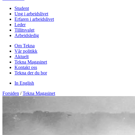
Student
Ung i arbeidslivet
Erfaren i arbeidslivet
Leder
Tillitsvalgt
Arbeidsledig
Om Tekna
Vår politikk
Aktuelt
Tekna Magasinet
Kontakt oss
Tekna der du bor
In English
Forsiden
/
Tekna Magasinet