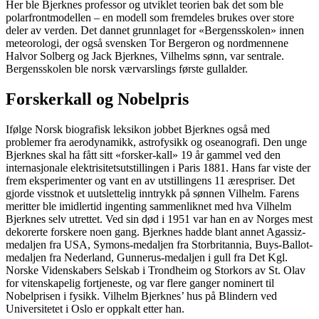
Her ble Bjerknes professor og utviklet teorien bak det som ble
polarfrontmodellen – en modell som fremdeles brukes over store
deler av verden. Det dannet grunnlaget for «Bergensskolen» innen
meteorologi, der også svensken Tor Bergeron og nordmennene
Halvor Solberg og Jack Bjerknes, Vilhelms sønn, var sentrale.
Bergensskolen ble norsk værvarslings første gullalder.
Forskerkall og Nobelpris
Ifølge Norsk biografisk leksikon jobbet Bjerknes også med
problemer fra aerodynamikk, astrofysikk og oseanografi. Den unge
Bjerknes skal ha fått sitt «forsker-kall» 19 år gammel ved den
internasjonale elektrisitetsutstillingen i Paris 1881. Hans far viste der
frem eksperimenter og vant en av utstillingens 11 ærespriser. Det
gjorde visstnok et uutslettelig inntrykk på sønnen Vilhelm. Farens
meritter ble imidlertid ingenting sammenliknet med hva Vilhelm
Bjerknes selv utrettet. Ved sin død i 1951 var han en av Norges mest
dekorerte forskere noen gang. Bjerknes hadde blant annet Agassiz-
medaljen fra USA, Symons-medaljen fra Storbritannia, Buys-Ballot-
medaljen fra Nederland, Gunnerus-medaljen i gull fra Det Kgl.
Norske Videnskabers Selskab i Trondheim og Storkors av St. Olav
for vitenskapelig fortjeneste, og var flere ganger nominert til
Nobelprisen i fysikk. Vilhelm Bjerknes’ hus på Blindern ved
Universitetet i Oslo er oppkalt etter han.