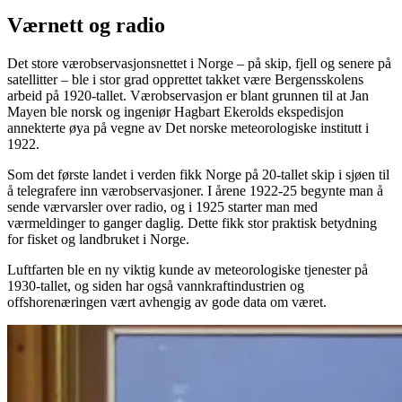
Værnett og radio
Det store værobservasjonsnettet i Norge – på skip, fjell og senere på
satellitter – ble i stor grad opprettet takket være Bergensskolens
arbeid på 1920-tallet. Værobservasjon er blant grunnen til at Jan
Mayen ble norsk og ingeniør Hagbart Ekerolds ekspedisjon
annekterte øya på vegne av Det norske meteorologiske institutt i
1922.
Som det første landet i verden fikk Norge på 20-tallet skip i sjøen til
å telegrafere inn værobservasjoner. I årene 1922-25 begynte man å
sende værvarsler over radio, og i 1925 starter man med
værmeldinger to ganger daglig. Dette fikk stor praktisk betydning
for fisket og landbruket i Norge.
Luftfarten ble en ny viktig kunde av meteorologiske tjenester på
1930-tallet, og siden har også vannkraftindustrien og
offshorenæringen vært avhengig av gode data om været.