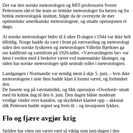
Det var den norske meteorologen og MIT-professoren Sverre
Petterssens råd et lite team av britiske meteorologer fra hæren og fra
britisk meteorologisk institutt, fulgte da de overstyrte de mer
optimistiske amerikanske meteorologene, og utsatte operasjonen et
døgn.
At norske meteorologer bidro til å sikre D-dagen i 1944 var ikke helt
tilfeldig. Norge hadde da vært i front på værvarsling og meteorologi
siden den norske fysikeren og meteorologen Vilhelm Bjerknes ga
oss kaldfront og varmfront på 1920-tallet. «Værvarslingens far» var
først i verden med å beskrive været ved matematiske likninger, og
siden har norske meteorologer spilt sentrale roller i meteorologien.
Landgangen i Normandie var nemlig ment å skje 5. juni, – hvis ikke
meteorologene i siste liten hadde klart å forutsi været, og forhindret
den.
De baserte seg på værstatistikk, og fikk operasjon «Overlord» utsatt
med én kritisk dag til den 6. juni. Den dagen blåste moderate
vestlige vinder over kanalen, og skydekket klarnet opp – akkurat
slik Pettersen hadde regnet seg frem til – og invasjonen lykkes.
Flo og fjære avgjør krig
Sjelden har viten om været vært så viktig som juni-dagen i den