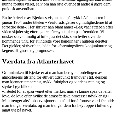
kunne forutsi været, selv om han ofte overlot til andre å gjøre dem
praktisk anvendbare.
En beskrivelse av Bjerknes visjon stod på trykk i Aftenposten i
januar 1904 under tittelen «Veirforudsigelser og mulighederne til at
forbedre dem». Her skriver han blant annet «Bag vaar stræben efter
viden skjuler sig efter nøiere eftersyn tanken paa fremtiden. Vi
ønsker saavidt mulig at løfte paa det slør, som hviler over de
kommende ting, for at indrette vore handlinger i nutiden deretter».
Det gjelder, skriver han, både for «foretningslivets konjunkturer og
lægens diagnose og prognose».
Værdata fra Atlanterhavet
Grunntanken til Bjerke er at man kan beregne fordelingen av
atmosfærens tilstand for ethvert tidspunkt framover i tid, dersom
man kjenner temperatur, trykk, fuktighet og vindens retning og
styrke i øyeblikket:
«I stedet for at spaa veiret efter merker, maa vi kunne spaa det efter
love, de love efter hvilke de atmosfæriske processer udvikler sig».
Man trenger altså observasjoner om nåtid for å forutse vær i fremtid:
man trenger værdata, og man trenger dem fra høyt oppe i luften og
langt ute på havet.