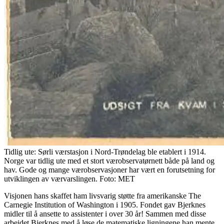
Tidlig ute: Sørli værstasjon i Nord-Trøndelag ble etablert i 1914.
Norge var tidlig ute med et stort værobservatørnett både på land og
hav. Gode og mange værobservasjoner har vært en forutsetning for
utviklingen av værvarslingen. Foto: MET
Visjonen hans skaffet ham livsvarig støtte fra amerikanske The
Carnegie Institution of Washington i 1905. Fondet gav Bjerknes
midler til å ansette to assistenter i over 30 år! Sammen med disse
arbeidet Bjerknes med å løse de matematiske ligningene han mente