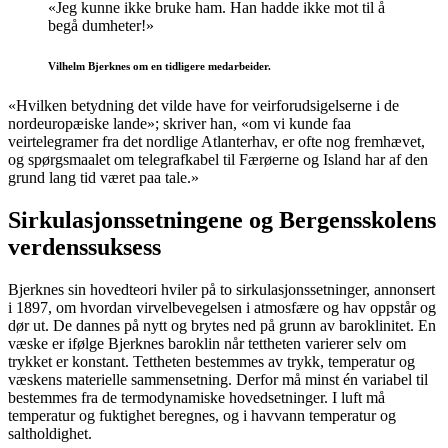
«Jeg kunne ikke bruke ham. Han hadde ikke mot til å
begå dumheter!»
Vilhelm Bjerknes om en tidligere medarbeider.
«Hvilken betydning det vilde have for veirforudsigelserne i de
nordeuropæiske lande»; skriver han, «om vi kunde faa
veirtelegramer fra det nordlige Atlanterhav, er ofte nog fremhævet,
og spørgsmaalet om telegrafkabel til Færøerne og Island har af den
grund lang tid været paa tale.»
Sirkulasjonssetningene og Bergensskolens
verdenssuksess
Bjerknes sin hovedteori hviler på to sirkulasjonssetninger, annonsert
i 1897, om hvordan virvelbevegelsen i atmosfære og hav oppstår og
dør ut. De dannes på nytt og brytes ned på grunn av baroklinitet. En
væske er ifølge Bjerknes baroklin når tettheten varierer selv om
trykket er konstant. Tettheten bestemmes av trykk, temperatur og
væskens materielle sammensetning. Derfor må minst én variabel til
bestemmes fra de termodynamiske hovedsetninger. I luft må
temperatur og fuktighet beregnes, og i havvann temperatur og
saltholdighet.