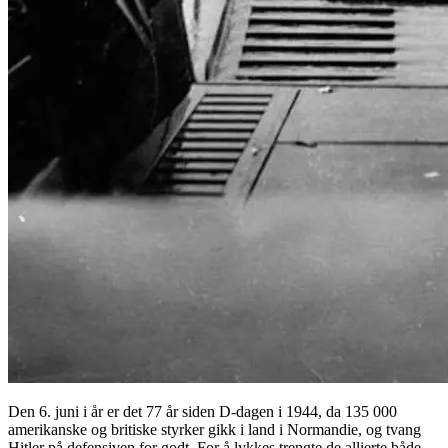
Den 6. juni i år er det 77 år siden D-dagen i 1944, da 135 000
amerikanske og britiske styrker gikk i land i Normandie, og tvang
Hitler på defensiven for godt. For å lykkes trengte de allierte både