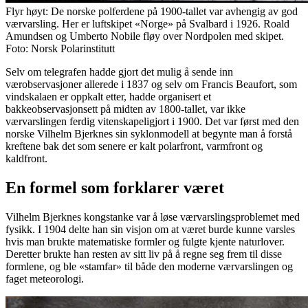
Flyr høyt: De norske polferdene på 1900-tallet var avhengig av god
værvarsling. Her er luftskipet «Norge» på Svalbard i 1926. Roald
Amundsen og Umberto Nobile fløy over Nordpolen med skipet.
Foto: Norsk Polarinstitutt
Selv om telegrafen hadde gjort det mulig å sende inn
værobservasjoner allerede i 1837 og selv om Francis Beaufort, som
vindskalaen er oppkalt etter, hadde organisert et
bakkeobservasjonsett på midten av 1800-tallet, var ikke
værvarslingen ferdig vitenskapeligjort i 1900. Det var først med den
norske Vilhelm Bjerknes sin syklonmodell at begynte man å forstå
kreftene bak det som senere er kalt polarfront, varmfront og
kaldfront.
En formel som forklarer været
Vilhelm Bjerknes kongstanke var å løse værvarslingsproblemet med
fysikk. I 1904 delte han sin visjon om at været burde kunne varsles
hvis man brukte matematiske formler og fulgte kjente naturlover.
Deretter brukte han resten av sitt liv på å regne seg frem til disse
formlene, og ble «stamfar» til både den moderne værvarslingen og
faget meteorologi.