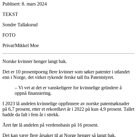
Publisert: 8. mars 2024
TEKST
Sondre Tallaksrud
FOTO
Privat/Mikkel Moe
Norske kvinner henger langt bak.
Det er 10 prosentpoeng flere kvinner som søker patenter i utlandet
enn i Norge, det virker rykende ferske tall fra Patentstyret.
– Vi vet at det er vanskeligere for kvinnelige gründere å
oppnå finansiering.
I 2023 lå andelen kvinnelige oppfinnere av norske patentsøknader
på 6,7 prosent, etter et rekordlavt år i 2022 på kun 4,9 prosent. Tallet
hadde da falt i fem år i strekk.
Året før lå andelen på verdensbasis på 16 prosent.
Det kan være flere årsaker til at Norge henger så langt bak.