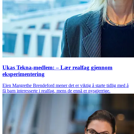
Ukas Tekna-medlem: – Lær realfag gjennom
eksperimentering
Elen Margrethe Brendeford mener det er viktig å starte tidlig med å
få barn interesserte i realfag, mens de ennå er nysgjerrige.