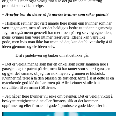
originalt. Det er også veldig fint å se det gå fra idé til et ferdig
produkt som vi kan selge.
– Hvorfor tror du det er så få norske kvinner som søker patent?
–
Historisk sett har det vært mange flere menn enn kvinner som har
vært ingeniører, men nå ser det heldigvis bedre ut utdanningsmessig.
Jeg tror også menn generelt har mer troen på seg selv og egne ideer,
mens kvinner kan være litt mer reserverte. Ideene kan være like
gode, men hvis man ikke har troen på det, kan det bli vanskelig å få
ideen gjennom og eie ideen selv.
– Drit i janteloven og tanker om at det ikke går.
– Det er veldig mange som har en onkel som skrur sammen noe i
garasjen og tar patent på det, men få har tanter som sitter i garasjen
og gjør det samme, så jeg tror nok mye av grunnen er historisk.
Kvinner må tørre å ta den plassen de fortjener, tørre å si at dette er en
nytenkende god idé du har troen på. Alle kvinner skulle hatt
selvtilliten til en mann i 50-årene.
– Jeg håper flere kvinner vil søke om patenter. Det er veldig viktig å
beskytte rettighetene dine eller firmaets, slik at det kommer
oppfinner og eller firmaet til gode å produsere gode idéer, sier hun.