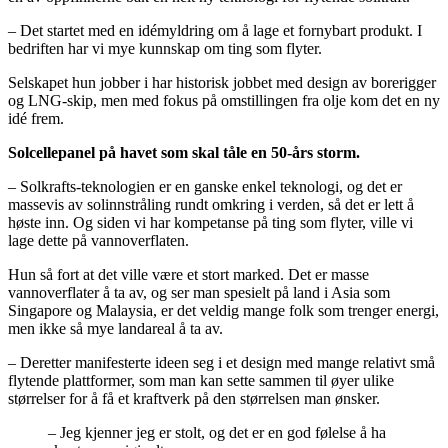
– Det startet med en idémyldring om å lage et fornybart produkt. I
bedriften har vi mye kunnskap om ting som flyter.
Selskapet hun jobber i har historisk jobbet med design av borerigger
og LNG-skip, men med fokus på omstillingen fra olje kom det en ny
idé frem.
Solcellepanel på havet som skal tåle en 50-års storm.
– Solkrafts-teknologien er en ganske enkel teknologi, og det er
massevis av solinnstråling rundt omkring i verden, så det er lett å
høste inn. Og siden vi har kompetanse på ting som flyter, ville vi
lage dette på vannoverflaten.
Hun så fort at det ville være et stort marked. Det er masse
vannoverflater å ta av, og ser man spesielt på land i Asia som
Singapore og Malaysia, er det veldig mange folk som trenger energi,
men ikke så mye landareal å ta av.
– Deretter manifesterte ideen seg i et design med mange relativt små
flytende plattformer, som man kan sette sammen til øyer ulike
størrelser for å få et kraftverk på den størrelsen man ønsker.
– Jeg kjenner jeg er stolt, og det er en god følelse å ha