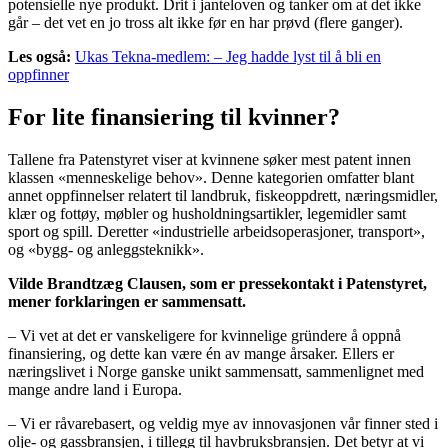
potensielle nye produkt. Drit i janteloven og tanker om at det ikke
går – det vet en jo tross alt ikke før en har prøvd (flere ganger).
Les også:
Ukas Tekna-medlem: – Jeg hadde lyst til å bli en
oppfinner
For lite finansiering til kvinner?
Tallene fra Patenstyret viser at kvinnene søker mest patent innen
klassen «menneskelige behov». Denne kategorien omfatter blant
annet oppfinnelser relatert til landbruk, fiskeoppdrett, næringsmidler,
klær og fottøy, møbler og husholdningsartikler, legemidler samt
sport og spill. Deretter «industrielle arbeidsoperasjoner, transport»,
og «bygg- og anleggsteknikk».
Vilde Brandtzæg Clausen, som er pressekontakt i Patenstyret,
mener forklaringen er sammensatt.
– Vi vet at det er vanskeligere for kvinnelige gründere å oppnå
finansiering, og dette kan være én av mange årsaker. Ellers er
næringslivet i Norge ganske unikt sammensatt, sammenlignet med
mange andre land i Europa.
– Vi er råvarebasert, og veldig mye av innovasjonen vår finner sted i
olje- og gassbransjen, i tillegg til havbruksbransjen. Det betyr at vi