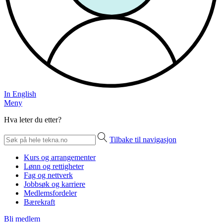
In English
Meny
Hva leter du etter?
Tilbake til navigasjon
Kurs og arrangementer
Lønn og rettigheter
Fag og nettverk
Jobbsøk og karriere
Medlemsfordeler
Bærekraft
Bli medlem