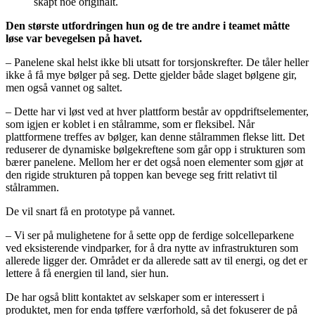
skapt noe originalt.
Den største utfordringen hun og de tre andre i teamet måtte
løse var bevegelsen på havet.
– Panelene skal helst ikke bli utsatt for torsjonskrefter. De tåler heller
ikke å få mye bølger på seg. Dette gjelder både slaget bølgene gir,
men også vannet og saltet.
– Dette har vi løst ved at hver plattform består av oppdriftselementer,
som igjen er koblet i en stålramme, som er fleksibel. Når
plattformene treffes av bølger, kan denne stålrammen flekse litt. Det
reduserer de dynamiske bølgekreftene som går opp i strukturen som
bærer panelene. Mellom her er det også noen elementer som gjør at
den rigide strukturen på toppen kan bevege seg fritt relativt til
stålrammen.
De vil snart få en prototype på vannet.
– Vi ser på mulighetene for å sette opp de ferdige solcelleparkene
ved eksisterende vindparker, for å dra nytte av infrastrukturen som
allerede ligger der. Området er da allerede satt av til energi, og det er
lettere å få energien til land, sier hun.
De har også blitt kontaktet av selskaper som er interessert i
produktet, men for enda tøffere værforhold, så det fokuserer de på