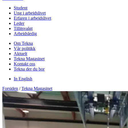
Student
Ung i arbeidslivet
Erfaren i arbeidslivet
Leder
Tillitsvalgt
Arbeidsledig
Om Tekna
Vår politikk
Aktuelt
Tekna Magasinet
Kontakt oss
Tekna der du bor
In English
Forsiden
/
Tekna Magasinet