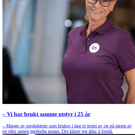
– Vi har brukt samme utstyr i 25 år
– Mange av produktene som brukes i dag er testet av og på menn av
en eller annen merkelig grunn. Det klarer jeg ikke å forstå.