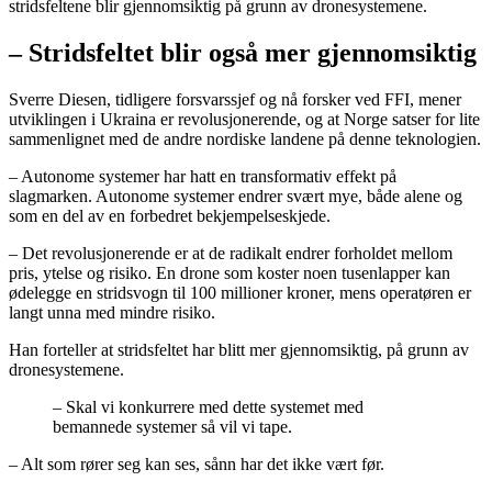
stridsfeltene blir gjennomsiktig på grunn av dronesystemene.
– Stridsfeltet blir også mer gjennomsiktig
Sverre Diesen, tidligere forsvarssjef og nå forsker ved FFI, mener
utviklingen i Ukraina er revolusjonerende, og at Norge satser for lite
sammenlignet med de andre nordiske landene på denne teknologien.
– Autonome systemer har hatt en transformativ effekt på
slagmarken. Autonome systemer endrer svært mye, både alene og
som en del av en forbedret bekjempelseskjede.
– Det revolusjonerende er at de radikalt endrer forholdet mellom
pris, ytelse og risiko. En drone som koster noen tusenlapper kan
ødelegge en stridsvogn til 100 millioner kroner, mens operatøren er
langt unna med mindre risiko.
Han forteller at stridsfeltet har blitt mer gjennomsiktig, på grunn av
dronesystemene.
– Skal vi konkurrere med dette systemet med
bemannede systemer så vil vi tape.
– Alt som rører seg kan ses, sånn har det ikke vært før.