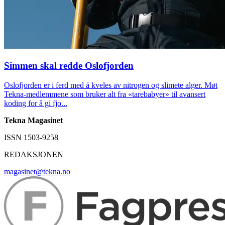
Simmen skal redde Oslofjorden
Oslofjorden er i ferd med å kveles av nitrogen og slimete alger. Møt
Tekna-medlemmene som bruker alt fra «tarebabyer» til avansert
koding for å gi fjo...
Tekna Magasinet
ISSN 1503-9258
REDAKSJONEN
magasinet@tekna.no