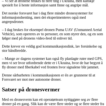
– Vi ser at dronene brukes til flere ting i Ukraina, men kanskje
spesielt for å hente informasjon samt finne og angripe mål.
Det norske forsvaret har i dag flere mindre dronesystemer for
informasjonshenting, men det eksperimenteres også med
angrepsdroner.
– I dag brukes for eksempel dronen Puma UAV (Unmanned Aerial
Vehicle), som opereres av to personer, en som styrer den, og en som
følger med på dronens video-feed til enhver tid.
Dette krever en veldig god kommunikasjonslink, lav forsinkelse og
stor båndbredde.
– Mange av dagens systemer kan også fly planlagte ruter med GPS,
men vi ser hvor utfordrende dette er i Ukraina, hvor de har begynt å
fly droner med fiberkabel ved fronten hvor signalene blir jammet.
Denne sårbarheten i kommunikasjonen er én av grunnene til at
Forsvaret ser mot mer autonome droner.
Satser på dronesvermer
Med en dronesverm kan ett operatørteam nyttiggjøre seg av flere
droner på en gang. Slik kan de være flere steder og se flere steder fra