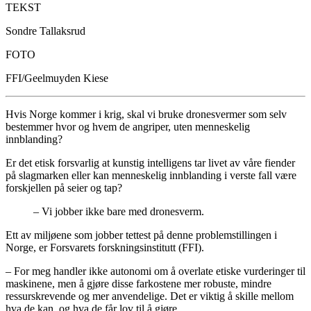
TEKST
Sondre Tallaksrud
FOTO
FFI/Geelmuyden Kiese
Hvis Norge kommer i krig, skal vi bruke dronesvermer som selv
bestemmer hvor og hvem de angriper, uten menneskelig
innblanding?
Er det etisk forsvarlig at kunstig intelligens tar livet av våre fiender
på slagmarken eller kan menneskelig innblanding i verste fall være
forskjellen på seier og tap?
– Vi jobber ikke bare med dronesverm.
Ett av miljøene som jobber tettest på denne problemstillingen i
Norge, er Forsvarets forskningsinstitutt (FFI).
– For meg handler ikke autonomi om å overlate etiske vurderinger til
maskinene, men å gjøre disse farkostene mer robuste, mindre
ressurskrevende og mer anvendelige. Det er viktig å skille mellom
hva de kan, og hva de får lov til å gjøre.