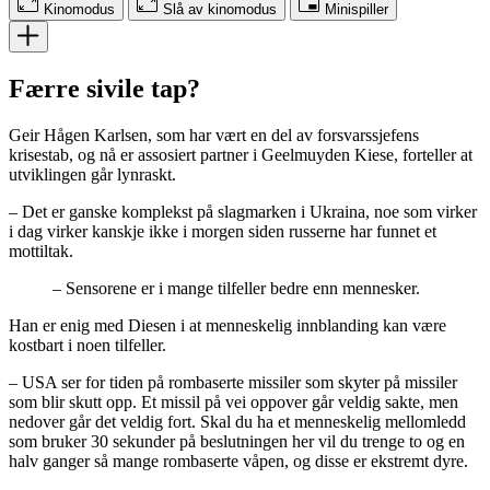
Kinomodus
Slå av kinomodus
Minispiller
Færre sivile tap?
Geir Hågen Karlsen, som har vært en del av forsvarssjefens
krisestab, og nå er assosiert partner i Geelmuyden Kiese, forteller at
utviklingen går lynraskt.
– Det er ganske komplekst på slagmarken i Ukraina, noe som virker
i dag virker kanskje ikke i morgen siden russerne har funnet et
mottiltak.
– Sensorene er i mange tilfeller bedre enn mennesker.
Han er enig med Diesen i at menneskelig innblanding kan være
kostbart i noen tilfeller.
– USA ser for tiden på rombaserte missiler som skyter på missiler
som blir skutt opp. Et missil på vei oppover går veldig sakte, men
nedover går det veldig fort. Skal du ha et menneskelig mellomledd
som bruker 30 sekunder på beslutningen her vil du trenge to og en
halv ganger så mange rombaserte våpen, og disse er ekstremt dyre.