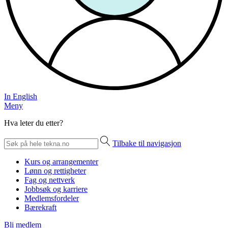
In English
Meny
Hva leter du etter?
Tilbake til navigasjon
Kurs og arrangementer
Lønn og rettigheter
Fag og nettverk
Jobbsøk og karriere
Medlemsfordeler
Bærekraft
Bli medlem