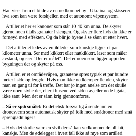
Han viser frem et bilde av en nedbombet by i Ukraina. og skisserer
hva som kan være forskjellen med et autonomt våpensystem.
– Artilleriet her er kanoner som står 10-40 km unna. De skyter
gjerne noen titalls granater i slengen. Og skyter flere hvis du ikke er
fornøyd med effekten. Og da blir jo byene å se sånn ut etter hvert.
– Det artilleriet ledes av en ildleder som kanskje ligger et par
kilometer unna. Ser med kikkert eller nattkikkert, laser som måler
avstand, og sier "Der er målet". Det er noen som ligger oppi den
bygningen der og skyter på oss.
– Artilleri er et områdevåpen, granatene spres typisk et par hundre
meter i side og lengde. Hvis man ikke nedkjemper fienden, skyter
man en gang til for å treffe. Det har jo ingen anelse om det skulle
være noen sivile der, eller i husene ved siden av,eller nede i gata,
ikke sant. Men det er sånn krig gjennomføres.
– Så er spørsmålet:
Er det etisk forsvarlig å sende inn en
dronesverm som automatisk skyter på folk med smådroner med små
sprengladninger?
– Hvis det skulle være en sivil der så kan vedkommende bli tatt,
kanskje. Men de ødelegger i hvert fall ikke så mye som artilleri.