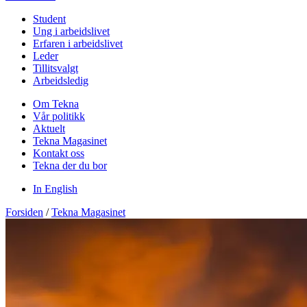
Student
Ung i arbeidslivet
Erfaren i arbeidslivet
Leder
Tillitsvalgt
Arbeidsledig
Om Tekna
Vår politikk
Aktuelt
Tekna Magasinet
Kontakt oss
Tekna der du bor
In English
Forsiden
/
Tekna Magasinet