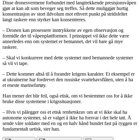
Disse dronesvermene forbundet med langtrekkende presisjonsvåpen
gjør at kan alt som beveger seg treffes. Så dette muliggjør hurtig
konsentrasjon av stort ildvolum mot ethvert punkt på stridsfeltet
langt raskere enn styrker kan konsentreres.
– Dronen kan prosessere inntrykkene av egen observasjon og
formidle det til våpenplattformen. I prinsippet vil ikke dette være
annerledes enn om systemet er bemannet, det vil bare gå mye
raskere.
– Skal vi konkurrere med dette systemet med bemannede systemer
så vil vi tape.
– Dette kommer altså til å forandre krigens karakter. Et eksempel er
at ukrainerne har fordrevet den russiske svartehavsflåten, uten å ha
et eneste marinefartøy.
Han mener det blir feil, også etisk, om vi bestemmer oss for å ikke
bruke disse systemene i krigssituasjoner.
– Hvis vi pålegger oss et etisk renhetskrav om at vi ikke skal ha
autonome systemer, så er valget å ikke ha forsvar i det hele tatt. Å
sende våre soldater med en og en halv hånd bundet fast på ryggen er
fundamentalt uetisk, sier han.