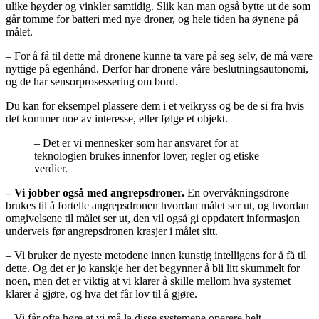
ulike høyder og vinkler samtidig. Slik kan man også bytte ut de som
går tomme for batteri med nye droner, og hele tiden ha øynene på
målet.
– For å få til dette må dronene kunne ta vare på seg selv, de må være
nyttige på egenhånd. Derfor har dronene våre beslutningsautonomi,
og de har sensorprosessering om bord.
Du kan for eksempel plassere dem i et veikryss og be de si fra hvis
det kommer noe av interesse, eller følge et objekt.
– Det er vi mennesker som har ansvaret for at
teknologien brukes innenfor lover, regler og etiske
verdier.
– Vi jobber også med angrepsdroner.
En overvåkningsdrone
brukes til å fortelle angrepsdronen hvordan målet ser ut, og hvordan
omgivelsene til målet ser ut, den vil også gi oppdatert informasjon
underveis før angrepsdronen krasjer i målet sitt.
– Vi bruker de nyeste metodene innen kunstig intelligens for å få til
dette. Og det er jo kanskje her det begynner å bli litt skummelt for
noen, men det er viktig at vi klarer å skille mellom hva systemet
klarer å gjøre, og hva det får lov til å gjøre.
– Vi får ofte høre at vi må la disse systemene operere helt