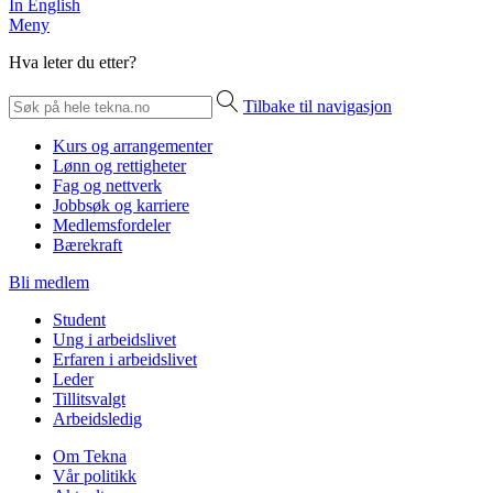
In English
Meny
Hva leter du etter?
Tilbake til navigasjon
Kurs og arrangementer
Lønn og rettigheter
Fag og nettverk
Jobbsøk og karriere
Medlemsfordeler
Bærekraft
Bli medlem
Student
Ung i arbeidslivet
Erfaren i arbeidslivet
Leder
Tillitsvalgt
Arbeidsledig
Om Tekna
Vår politikk