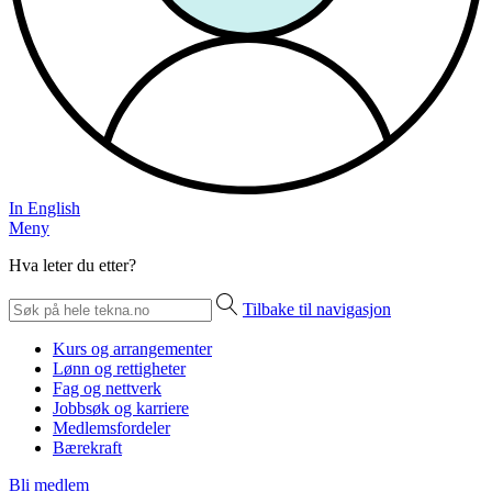
In English
Meny
Hva leter du etter?
Tilbake til navigasjon
Kurs og arrangementer
Lønn og rettigheter
Fag og nettverk
Jobbsøk og karriere
Medlemsfordeler
Bærekraft
Bli medlem