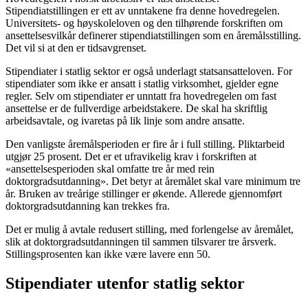
Stipendiatstillingen er ett av unntakene fra denne hovedregelen.
Universitets- og høyskoleloven og den tilhørende forskriften om
ansettelsesvilkår definerer stipendiatstillingen som en åremålsstilling.
Det vil si at den er tidsavgrenset.
Stipendiater i statlig sektor er også underlagt statsansatteloven. For
stipendiater som ikke er ansatt i statlig virksomhet, gjelder egne
regler. Selv om stipendiater er unntatt fra hovedregelen om fast
ansettelse er de fullverdige arbeidstakere. De skal ha skriftlig
arbeidsavtale, og ivaretas på lik linje som andre ansatte.
Den vanligste åremålsperioden er fire år i full stilling. Pliktarbeid
utgjør 25 prosent. Det er et ufravikelig krav i forskriften at
«ansettelsesperioden skal omfatte tre år med rein
doktorgradsutdanning». Det betyr at åremålet skal vare minimum tre
år. Bruken av treårige stillinger er økende. Allerede gjennomført
doktorgradsutdanning kan trekkes fra.
Det er mulig å avtale redusert stilling, med forlengelse av åremålet,
slik at doktorgradsutdanningen til sammen tilsvarer tre årsverk.
Stillingsprosenten kan ikke være lavere enn 50.
Stipendiater utenfor statlig sektor