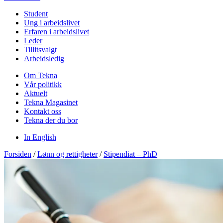
Student
Ung i arbeidslivet
Erfaren i arbeidslivet
Leder
Tillitsvalgt
Arbeidsledig
Om Tekna
Vår politikk
Aktuelt
Tekna Magasinet
Kontakt oss
Tekna der du bor
In English
Forsiden
/
Lønn og rettigheter
/
Stipendiat – PhD