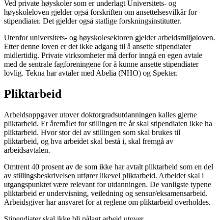
Ved private høyskoler som er underlagt Universitets- og
høyskoleloven gjelder også forskriften om ansettelsesvilkår for
stipendiater. Det gjelder også statlige forskningsinstitutter.
Utenfor universitets- og høyskolesektoren gjelder arbeidsmiljøloven.
Etter denne loven er det ikke adgang til å ansette stipendiater
midlertidig. Private virksomheter må derfor inngå en egen avtale
med de sentrale fagforeningene for å kunne ansette stipendiater
lovlig. Tekna har avtaler med Abelia (NHO) og Spekter.
Pliktarbeid
Arbeidsoppgaver utover doktorgradsutdanningen kalles gjerne
pliktarbeid. Er åremålet for stillingen tre år skal stipendiaten ikke ha
pliktarbeid. Hvor stor del av stillingen som skal brukes til
pliktarbeid, og hva arbeidet skal bestå i, skal fremgå av
arbeidsavtalen.
Omtrent 40 prosent av de som ikke har avtalt pliktarbeid som en del
av stillingsbeskrivelsen utfører likevel pliktarbeid. Arbeidet skal i
utgangspunktet være relevant for utdanningen. De vanligste typene
pliktarbeid er undervisning, veiledning og sensur/eksamensarbeid.
Arbeidsgiver har ansvaret for at reglene om pliktarbeid overholdes.
Stipendiater skal ikke bli pålagt arbeid utover