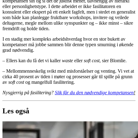
kompetansen sin og si det de
faktisk
mener, uavhengig av hierarki
eller personlighetstype. I dette arbeidet er ikke fasilitatoren en
konsulent eller ekspert på ett enkelt fagfelt, men i stedet en generalist
som både kan planlegge fruktbare workshops, invitere og veilede
deltagerne, megle mellom ulike synspunkter og – ikke minst – sikre
fremdrift og holde tiden.
I en stadig mer kompleks arbeidshverdag hvor en stor bukett av
kompetanser må jobbe sammen blir denne typen smurning i økende
grad nødvendig.
– Ellers kan du få det vi kaller
waste
eller
soft cost
, sier Blomlie.
– Mellommenneskelig svikt med misforståelser og venting. Vi vet at
cirka 40 prosent av tiden i møter og prosesser går til spille på grunn
av
soft cost
og mangelfull fasilitering.
Nysgjerrig på fasilitering?
Slik får du den nødvendige kompetansen
!
Les også