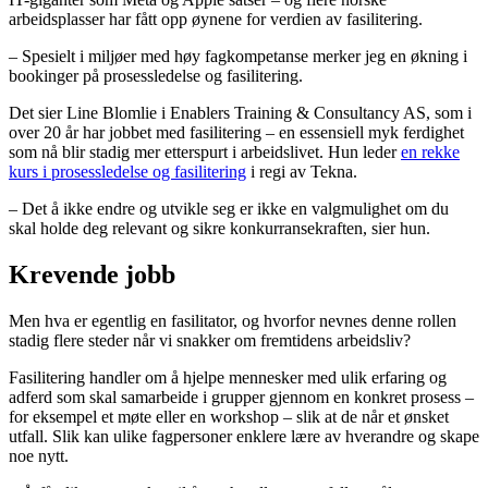
arbeidsplasser har fått opp øynene for verdien av fasilitering.
– Spesielt i miljøer med høy fagkompetanse merker jeg en økning i
bookinger på prosessledelse og fasilitering.
Det sier Line Blomlie i Enablers Training & Consultancy AS, som i
over 20 år har jobbet med fasilitering – en essensiell myk ferdighet
som nå blir stadig mer etterspurt i arbeidslivet. Hun leder
en rekke
kurs i prosessledelse og fasilitering
i regi av Tekna.
– Det å ikke endre og utvikle seg er ikke en valgmulighet om du
skal holde deg relevant og sikre konkurransekraften, sier hun.
Krevende jobb
Men hva er egentlig en fasilitator, og hvorfor nevnes denne rollen
stadig flere steder når vi snakker om fremtidens arbeidsliv?
Fasilitering handler om å hjelpe mennesker med ulik erfaring og
adferd som skal samarbeide i grupper gjennom en konkret prosess –
for eksempel et møte eller en workshop – slik at de når et ønsket
utfall. Slik kan ulike fagpersoner enklere lære av hverandre og skape
noe nytt.