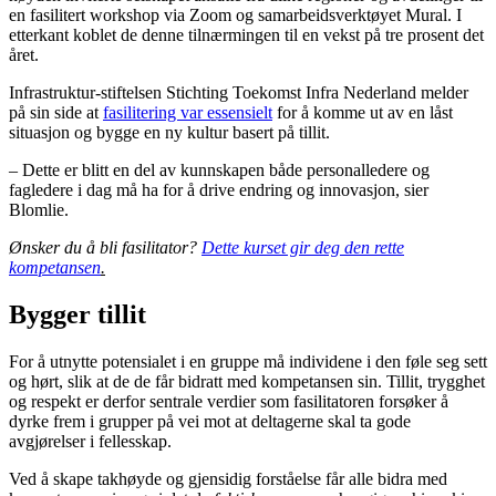
en fasilitert workshop via Zoom og samarbeidsverktøyet Mural. I
etterkant koblet de denne tilnærmingen til en vekst på tre prosent det
året.
Infrastruktur-stiftelsen Stichting Toekomst Infra Nederland melder
på sin side at
fasilitering var essensielt
for å komme ut av en låst
situasjon og bygge en ny kultur basert på tillit.
– Dette er blitt en del av kunnskapen både personalledere og
fagledere i dag må ha for å drive endring og innovasjon, sier
Blomlie.
Ønsker du å bli fasilitator?
Dette kurset gir deg den rette
kompetansen
.
Bygger tillit
For å utnytte potensialet i en gruppe må individene i den føle seg sett
og hørt, slik at de de får bidratt med kompetansen sin. Tillit, trygghet
og respekt er derfor sentrale verdier som fasilitatoren forsøker å
dyrke frem i grupper på vei mot at deltagerne skal ta gode
avgjørelser i fellesskap.
Ved å skape takhøyde og gjensidig forståelse får alle bidra med