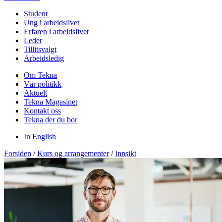
Student
Ung i arbeidslivet
Erfaren i arbeidslivet
Leder
Tillitsvalgt
Arbeidsledig
Om Tekna
Vår politikk
Aktuelt
Tekna Magasinet
Kontakt oss
Tekna der du bor
In English
Forsiden
/
Kurs og arrangementer
/
Innsikt