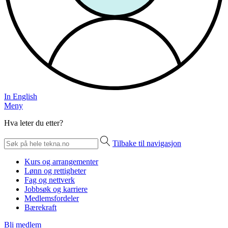
In English
Meny
Hva leter du etter?
Tilbake til navigasjon
Kurs og arrangementer
Lønn og rettigheter
Fag og nettverk
Jobbsøk og karriere
Medlemsfordeler
Bærekraft
Bli medlem