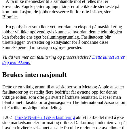
– Å få ulike mennesker til å samhandle mot et felles mål er
krevende. Fageksperter og ingeniører er ofte ikke de sterkeste på
kommunikasjon, de jobber dessverre litt for ofte i siloer, sier
Blomlie.
– En geofysiker som ikke vet hvordan en ekspert på maskinlæring
jobber vil ikke nødvendigvis kunne se hvordan denne teknologien
kan forbedre ens eget beslutningsgrunnlag. Fasilitatoren blir
tilrettelegger, oversetter og katalysator for å omdanne disse
kunnskapene til innovasjon og nye tjenester.
Vil du vite mer om fasilitering og prosessledelse?
Dette kurset lærer
deg teknikkene
!
Brukes internasjonalt
Dette er en viktig grunn til at selskaper som Meta og Apple ansetter
fasilitatorer og at stadig flere bedrifter får øynene opp for denne
viktige rollen, som ofte gir svært håndfaste resultater. Det ser man
blant annet i fasilitator-organisasjonen The International Association
of Facilitators årlige prisutdeling.
I 2021
brukte Nestlé i Tyrkia fasilitering
aktivt i arbeidet med å øke
sine markedsandeler for mat og drikke. Da koronapandemien var på
høyden inviterte selskapet ansatte fra ulike regioner og avdelinger til