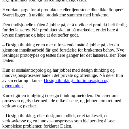
Hvordan sørge for at produktene eller tjenestene dine ikke flopper?
Svaret ligger i å utvikle produktene sammen med brukerne.
Den tradisjonelle måten å jobbe på, er å utvikle et produkt helt ferdig
før det lanseres. Når produktet skal ut på markedet, er det bare å
krysse fingrene og håpe at det treffer godt.
– Design thinking er en mer utforskende måte å jobbe på, der du
gjennom innsiktsarbeid får god forståelse for brukernes behov. Nye
løsninger prototypes og testes flere ganger før det lanseres, sier Tone
Dalen.
Hun er sosialantropolog og har jobbet med design thinking og
innovasjonsprosesser både i det private og offentlige. Nå deler hun
av sin erfaring i kurset
Design thinking - for innovasjon og
nytenkning
.
Kurset gir en innføring i design thinking-metoden. Du lærer om
prosessen og dykker ned i de ulike fasene, og jobber konkret med
verktøy og øvelser.
– Design thinking, eller designmetodikk, er et tankesett, en
verktøykasse og en innovasjonsprosess som hjelper deg å løse
komplekse problemer, forklarer Dalen.