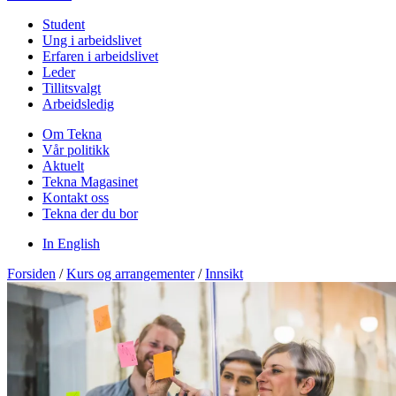
Student
Ung i arbeidslivet
Erfaren i arbeidslivet
Leder
Tillitsvalgt
Arbeidsledig
Om Tekna
Vår politikk
Aktuelt
Tekna Magasinet
Kontakt oss
Tekna der du bor
In English
Forsiden
/
Kurs og arrangementer
/
Innsikt