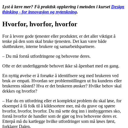
Lyst å lære mer? Få praktisk opplæring i metoden i kurset
Design
thinking - for innovasjon og nytenkning
.
Hvorfor, hvorfor, hvorfor
For å levere gode tjenester eller produkter, er det aller viktigst å
tenke på den som skal bruke tjenesten. Det kan være både
sluttbrukere, interne brukere og samarbeidspartnere.
– Du må forstå utfordringene og behovene deres.
Ofte er det underliggende behovet ikke så åpenbart med en gang.
En nyttig øvelse er å forsøke å identifisere seg med brukeren ved
bruk av empati. Hvordan ser problemstillingen ut fra kundens eller
brukerens ståsted? Hva er det brukeren ønsker? Hvilke behov skal
dekkes og hvorfor?
– Har du en utfordring eller et komplekst problem du skal løse, for
eksempel å få folk til å kildesortere mer, må du grave og spørre
hvorfor, hvorfor, hvorfor. Du må sette deg inn i innbyggernes sko,
forstå hvorfor de handler som de gjør og hva behovene deres er.
Etterpå må du kartlegge hvilke utfordringer som må løses først,
forklarer Dalen.