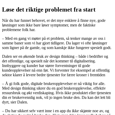
Løse det riktige problemet fra start
Når du har funnet behovet, er det mye enklere å finne nye, gode
løsninger som ikke bare løser symptomer, men de faktiske
problemene folk har.
– Med en gang vi møter på et problem, så tenker mange av oss i
samme baner som vi har gjort tidligere. Da lager vi ofte løsninger
som ligner på de gamle, og som kanskje ikke fungerer spesielt godt.
Dalen ser en økende bruk av design thinking – både i bedrifter og
det offentlige, og spesielt når det kommer til digitalisering.
Innbyggere og kunder har større forventninger til gode
kundeopplevelser nå enn før. Vi forventer for eksempel at offentlig
sektor klarer å levere bedre tjenester for færre kroner i fremtiden
– Å gi folk gode, digitale brukeropplevelser er nå viktig for alle.
Med design thinking sikrer du en god brukeropplevelse, effektiv
ressursbruk og økt verdiskaping. Hvis ikke produktet eller tjenesten
din er brukervennlig nok, vil jo ingen bruke den. Da kan det lett bli
dyrt, sier Dalen.
– Du har sikkert selv vært inne i en app du ikke skjønte noe av, og