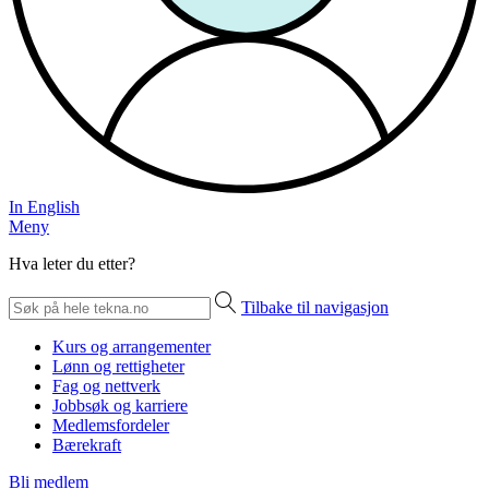
In English
Meny
Hva leter du etter?
Tilbake til navigasjon
Kurs og arrangementer
Lønn og rettigheter
Fag og nettverk
Jobbsøk og karriere
Medlemsfordeler
Bærekraft
Bli medlem