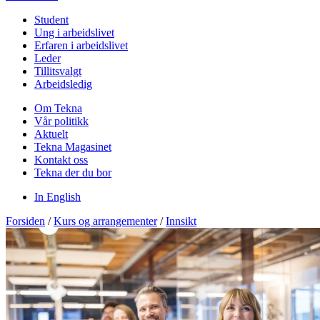
Student
Ung i arbeidslivet
Erfaren i arbeidslivet
Leder
Tillitsvalgt
Arbeidsledig
Om Tekna
Vår politikk
Aktuelt
Tekna Magasinet
Kontakt oss
Tekna der du bor
In English
Forsiden
/
Kurs og arrangementer
/
Innsikt