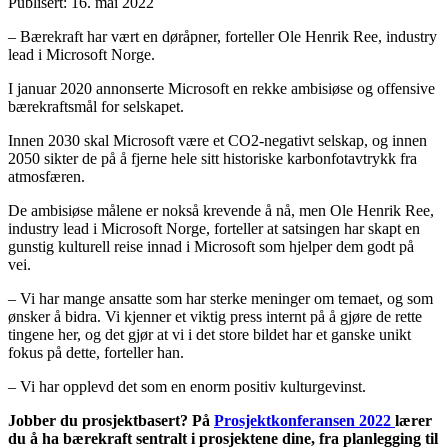
Publisert: 16. mai 2022
– Bærekraft har vært en døråpner, forteller Ole Henrik Ree, industry
lead i Microsoft Norge.
I januar 2020 annonserte Microsoft en rekke ambisiøse og offensive
bærekraftsmål for selskapet.
Innen 2030 skal Microsoft være et CO2-negativt selskap, og innen
2050 sikter de på å fjerne hele sitt historiske karbonfotavtrykk fra
atmosfæren.
De ambisiøse målene er nokså krevende å nå, men Ole Henrik Ree,
industry lead i Microsoft Norge, forteller at satsingen har skapt en
gunstig kulturell reise innad i Microsoft som hjelper dem godt på
vei.
– Vi har mange ansatte som har sterke meninger om temaet, og som
ønsker å bidra. Vi kjenner et viktig press internt på å gjøre de rette
tingene her, og det gjør at vi i det store bildet har et ganske unikt
fokus på dette, forteller han.
– Vi har opplevd det som en enorm positiv kulturgevinst.
Jobber du prosjektbasert? På
Prosjektkonferansen 2022
lærer
du å ha bærekraft sentralt i prosjektene dine, fra planlegging til