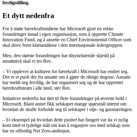
ferdigstilling.
Et dytt nedenfra
For å møte bærekraftsmålene har Microsoft gjort en rekke
forandringer innad i egen organisasjon, som å opprette Climate
Innovation Fund, og å ansette en Chief Environmental Officer som
skal drive frem klimamålene i den internasjonale ledergruppen.
Men, den største forandringen har tilsynelatende skjedd på
ansattnivå skal vi tro Ree.
– Vi opplever at kulturen for bærekraft i Microsoft har endret seg.
Det er et
push
der fra ansatte om å gjøre de riktige tingene. Ansatte
har meldt seg frivillig, de har organisert seg og de har opprettet
bærekraftsteam i alle land, sier Ree.
Initiativet nedenfra har ført til flere forandringer på øverste hold i
Microsoft. Blant annet fikk selskapet mange spørsmål internt om
hvordan de skulle forholde seg til selskaper i olje- og gassnæringen.
– Et eksempel på hvordan dette
pushet
har fungert var da vi nylig
kom med et tydelige mål om kun å engasjere oss med selskap som
har en offentlig Net Zero-ambisjon.