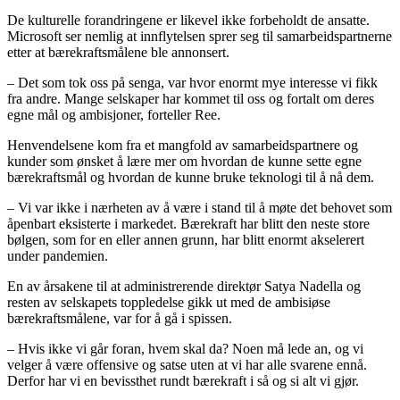
De kulturelle forandringene er likevel ikke forbeholdt de ansatte.
Microsoft ser nemlig at innflytelsen sprer seg til samarbeidspartnerne
etter at bærekraftsmålene ble annonsert.
– Det som tok oss på senga, var hvor enormt mye interesse vi fikk
fra andre. Mange selskaper har kommet til oss og fortalt om deres
egne mål og ambisjoner, forteller Ree.
Henvendelsene kom fra et mangfold av samarbeidspartnere og
kunder som ønsket å lære mer om hvordan de kunne sette egne
bærekraftsmål og hvordan de kunne bruke teknologi til å nå dem.
– Vi var ikke i nærheten av å være i stand til å møte det behovet som
åpenbart eksisterte i markedet. Bærekraft har blitt den neste store
bølgen, som for en eller annen grunn, har blitt enormt akselerert
under pandemien.
En av årsakene til at administrerende direktør Satya Nadella og
resten av selskapets toppledelse gikk ut med de ambisiøse
bærekraftsmålene, var for å gå i spissen.
– Hvis ikke vi går foran, hvem skal da? Noen må lede an, og vi
velger å være offensive og satse uten at vi har alle svarene ennå.
Derfor har vi en bevissthet rundt bærekraft i så og si alt vi gjør.