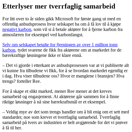
Etterlyser mer tverrfaglig samarbeid
For litt over to år siden gikk Microsoft for første gang ut med en
offentlig anbudsprosess hvor selskapet ba om å få lov til å kjøpe
negativt karbon
, som vil si å betale aktører for å fjerne karbon fra
atmosfæren for eksempel ved karbonfangst.
Selv om selskapet betalte for fjerningen av over 1 million tonn
karbon
, tydet svarene de fikk fra aktørene om at markedet for de
bærekraftige løsningene ikke er klare ennå.
– Det vi gjorde i etterkant av anbudsprosessen var at vi publiserte alt
vi kunne fra tilbudene vi fikk, for å se hvordan markedet egentlig er
i dag. Hva viser tilbudene oss? Hvor er manglene i bransjen? Hva
trengs? forteller Ree.
For å skape et slikt marked, mener Ree mener at det kreves
samarbeid og engasjement. At aktørene går sammen for å finne
riktige løsninger å nå sine bærekraftsmål er et eksempel.
– Veldig mye av det som trengs handler om å bli enig om et sett med
standarder, noe som krever et tverrfaglig samarbeid. Tverrfaglig
samarbeid på tvers av industrien er helt avgjørende for det vi prøver
å få til her.