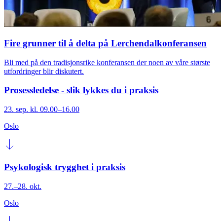
Fire grunner til å delta på Lerchendalkonferansen
Bli med på den tradisjonsrike konferansen der noen av våre største
utfordringer blir diskutert.
Prosessledelse - slik lykkes du i praksis
23. sep. kl. 09.00–16.00
Oslo
Psykologisk trygghet i praksis
27.–28. okt.
Oslo