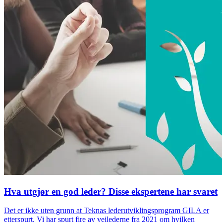
Hva utgjør en god leder? Disse ekspertene har svaret
Det er ikke uten grunn at Teknas lederutviklingsprogram GILA er
etterspurt. Vi har spurt fire av veilederne fra 2021 om hvilken