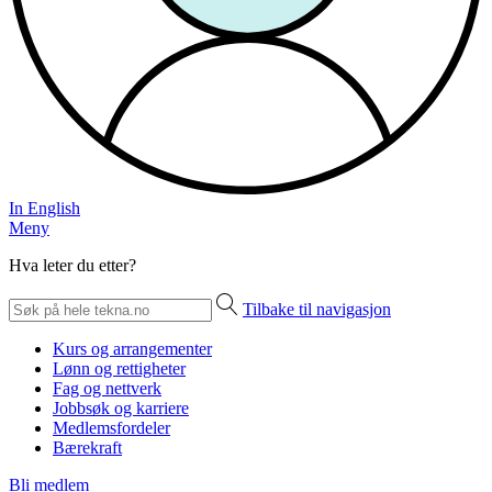
In English
Meny
Hva leter du etter?
Tilbake til navigasjon
Kurs og arrangementer
Lønn og rettigheter
Fag og nettverk
Jobbsøk og karriere
Medlemsfordeler
Bærekraft
Bli medlem