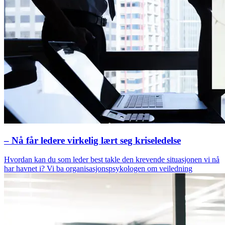
– Nå får ledere virkelig lært seg kriseledelse
Hvordan kan du som leder best takle den krevende situasjonen vi nå
har havnet i? Vi ba organisasjonspsykologen om veiledning