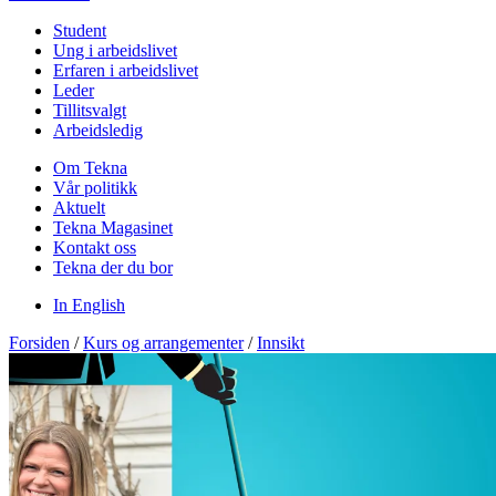
Student
Ung i arbeidslivet
Erfaren i arbeidslivet
Leder
Tillitsvalgt
Arbeidsledig
Om Tekna
Vår politikk
Aktuelt
Tekna Magasinet
Kontakt oss
Tekna der du bor
In English
Forsiden
/
Kurs og arrangementer
/
Innsikt