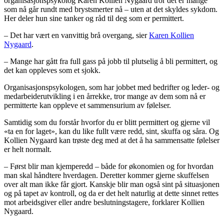
organisasjonspsykolog Karen Kollien Nygaard tror det er mange
som nå går rundt med brystsmerter nå – uten at det skyldes sykdom.
Her deler hun sine tanker og råd til deg som er permittert.
– Det har vært en vanvittig brå overgang, sier
Karen Kollien
Nygaard
.
– Mange har gått fra full gass på jobb til plutselig å bli permittert, og
det kan oppleves som et sjokk.
Organisasjonspsykologen, som har jobbet med bedrifter og leder- og
medarbeiderutvikling i en årrekke, tror mange av dem som nå er
permitterte kan oppleve et sammensurium av følelser.
Samtidig som du forstår hvorfor du er blitt permittert og gjerne vil
«ta en for laget», kan du like fullt være redd, sint, skuffa og såra. Og
Kollien Nygaard kan trøste deg med at det å ha sammensatte følelser
er helt normalt.
– Først blir man kjemperedd – både for økonomien og for hvordan
man skal håndtere hverdagen. Deretter kommer gjerne skuffelsen
over alt man ikke får gjort. Kanskje blir man også sint på situasjonen
og på tapet av kontroll, og da er det helt naturlig at dette sinnet rettes
mot arbeidsgiver eller andre beslutningstagere, forklarer Kollien
Nygaard.