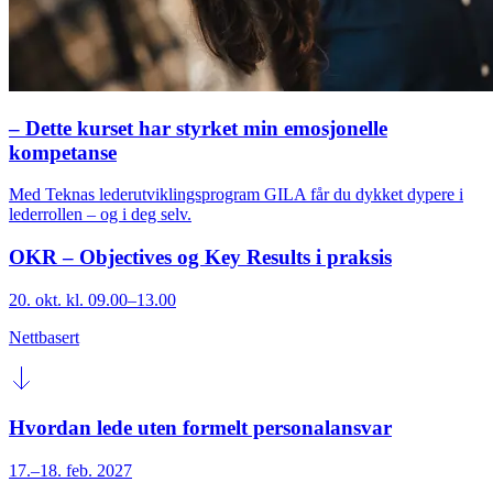
– Dette kurset har styrket min emosjonelle
kompetanse
Med Teknas lederutviklingsprogram GILA får du dykket dypere i
lederrollen – og i deg selv.
OKR – Objectives og Key Results i praksis
20. okt. kl. 09.00–13.00
Nettbasert
Hvordan lede uten formelt personalansvar
17.–18. feb. 2027