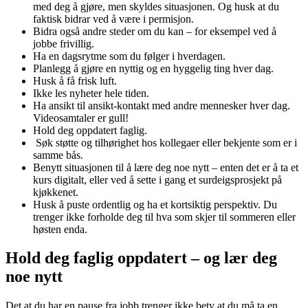
med deg å gjøre, men skyldes situasjonen. Og husk at du
faktisk bidrar ved å være i permisjon.
Bidra også andre steder om du kan – for eksempel ved å
jobbe frivillig.
Ha en dagsrytme som du følger i hverdagen.
Planlegg å gjøre en nyttig og en hyggelig ting hver dag.
Husk å få frisk luft.
Ikke les nyheter hele tiden.
Ha ansikt til ansikt-kontakt med andre mennesker hver dag.
Videosamtaler er gull!
Hold deg oppdatert faglig.
Søk støtte og tilhørighet hos kollegaer eller bekjente som er i
samme bås.
Benytt situasjonen til å lære deg noe nytt – enten det er å ta et
kurs digitalt, eller ved å sette i gang et surdeigsprosjekt på
kjøkkenet.
Husk å puste ordentlig og ha et kortsiktig perspektiv. Du
trenger ikke forholde deg til hva som skjer til sommeren eller
høsten enda.
Hold deg faglig oppdatert – og lær deg
noe nytt
Det at du har en pause fra jobb trenger ikke bety at du må ta en