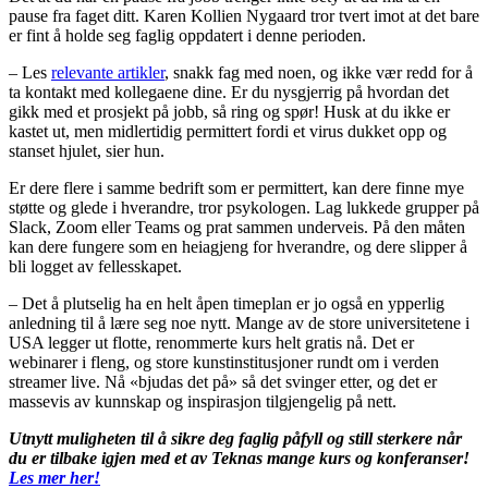
pause fra faget ditt. Karen Kollien Nygaard tror tvert imot at det bare
er fint å holde seg faglig oppdatert i denne perioden.
– Les
relevante artikler
, snakk fag med noen, og ikke vær redd for å
ta kontakt med kollegaene dine. Er du nysgjerrig på hvordan det
gikk med et prosjekt på jobb, så ring og spør! Husk at du ikke er
kastet ut, men midlertidig permittert fordi et virus dukket opp og
stanset hjulet, sier hun.
Er dere flere i samme bedrift som er permittert, kan dere finne mye
støtte og glede i hverandre, tror psykologen. Lag lukkede grupper på
Slack, Zoom eller Teams og prat sammen underveis. På den måten
kan dere fungere som en heiagjeng for hverandre, og dere slipper å
bli logget av fellesskapet.
– Det å plutselig ha en helt åpen timeplan er jo også en ypperlig
anledning til å lære seg noe nytt. Mange av de store universitetene i
USA legger ut flotte, renommerte kurs helt gratis nå. Det er
webinarer i fleng, og store kunstinstitusjoner rundt om i verden
streamer live. Nå «bjudas det på» så det svinger etter, og det er
massevis av kunnskap og inspirasjon tilgjengelig på nett.
Utnytt muligheten til å sikre deg faglig påfyll og still sterkere når
du er tilbake igjen med et av Teknas mange kurs og konferanser!
Les mer her!