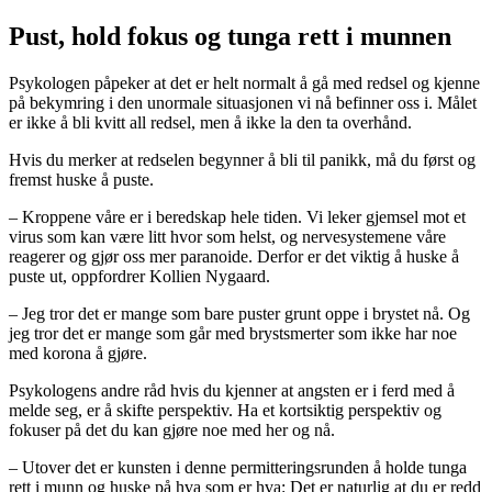
Pust, hold fokus og tunga rett i munnen
Psykologen påpeker at det er helt normalt å gå med redsel og kjenne
på bekymring i den unormale situasjonen vi nå befinner oss i. Målet
er ikke å bli kvitt all redsel, men å ikke la den ta overhånd.
Hvis du merker at redselen begynner å bli til panikk, må du først og
fremst huske å puste.
– Kroppene våre er i beredskap hele tiden. Vi leker gjemsel mot et
virus som kan være litt hvor som helst, og nervesystemene våre
reagerer og gjør oss mer paranoide. Derfor er det viktig å huske å
puste ut, oppfordrer Kollien Nygaard.
– Jeg tror det er mange som bare puster grunt oppe i brystet nå. Og
jeg tror det er mange som går med brystsmerter som ikke har noe
med korona å gjøre.
Psykologens andre råd hvis du kjenner at angsten er i ferd med å
melde seg, er å skifte perspektiv. Ha et kortsiktig perspektiv og
fokuser på det du kan gjøre noe med her og nå.
– Utover det er kunsten i denne permitteringsrunden å holde tunga
rett i munn og huske på hva som er hva: Det er naturlig at du er redd