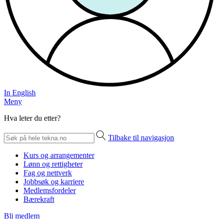
In English
Meny
Hva leter du etter?
Tilbake til navigasjon
Kurs og arrangementer
Lønn og rettigheter
Fag og nettverk
Jobbsøk og karriere
Medlemsfordeler
Bærekraft
Bli medlem