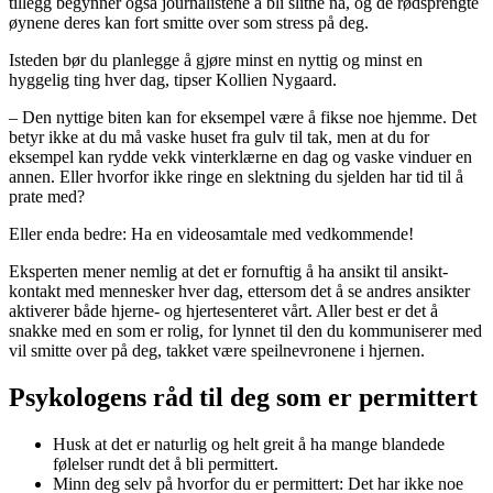
tillegg begynner også journalistene å bli slitne nå, og de rødsprengte
øynene deres kan fort smitte over som stress på deg.
Isteden bør du planlegge å gjøre minst en nyttig og minst en
hyggelig ting hver dag, tipser Kollien Nygaard.
– Den nyttige biten kan for eksempel være å fikse noe hjemme. Det
betyr ikke at du må vaske huset fra gulv til tak, men at du for
eksempel kan rydde vekk vinterklærne en dag og vaske vinduer en
annen. Eller hvorfor ikke ringe en slektning du sjelden har tid til å
prate med?
Eller enda bedre: Ha en videosamtale med vedkommende!
Eksperten mener nemlig at det er fornuftig å ha ansikt til ansikt-
kontakt med mennesker hver dag, ettersom det å se andres ansikter
aktiverer både hjerne- og hjertesenteret vårt. Aller best er det å
snakke med en som er rolig, for lynnet til den du kommuniserer med
vil smitte over på deg, takket være speilnevronene i hjernen.
Psykologens råd til deg som er permittert
Husk at det er naturlig og helt greit å ha mange blandede
følelser rundt det å bli permittert.
Minn deg selv på hvorfor du er permittert: Det har ikke noe