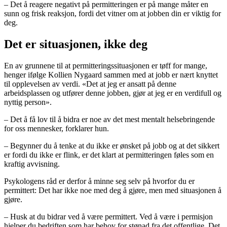
– Det å reagere negativt på permitteringen er på mange måter en
sunn og frisk reaksjon, fordi det vitner om at jobben din er viktig for
deg.
Det er situasjonen, ikke deg
En av grunnene til at permitteringssituasjonen er tøff for mange,
henger ifølge Kollien Nygaard sammen med at jobb er nært knyttet
til opplevelsen av verdi. «Det at jeg er ansatt på denne
arbeidsplassen og utfører denne jobben, gjør at jeg er en verdifull og
nyttig person».
– Det å få lov til å bidra er noe av det mest mentalt helsebringende
for oss mennesker, forklarer hun.
– Begynner du å tenke at du ikke er ønsket på jobb og at det sikkert
er fordi du ikke er flink, er det klart at permitteringen føles som en
kraftig avvisning.
Psykologens råd er derfor å minne seg selv på hvorfor du er
permittert: Det har ikke noe med deg å gjøre, men med situasjonen å
gjøre.
– Husk at du bidrar ved å være permittert. Ved å være i permisjon
hjelper du bedriften som har behov for stønad fra det offentlige. Det