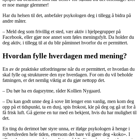
er noe mange glemmer!
Har du helsen til det, anbefaler psykologen deg i tillegg å bidra på
andre måter.
– Meld deg som frivillig et sted, vær aktiv i hjelpegrupper på
Facebook, eller gjør noe annet som føles meningsfylt. Da holder du
deg aktiv, i tillegg til at du blir påminnet hvorfor du er permittert.
Hvordan fylle hverdagen med mening?
En av de praktiske utfordringene når du er permittert, er hvordan du
skal fylle og strukturere den nye hverdagen. For om du vil beholde
fatningen, er det nemlig viktig at du gjør nettopp det.
– Du bør ha en dagsrytme, råder Kollien Nygaard.
– Du kan godt unne deg å sove litt lenger enn vanlig, men kom deg
opp på et tidspunkt, ta en dusj, spis frokost, kle på deg og gå ut for å
få frisk luft. Gå gjerne en tur med en bekjent, hvis du har mulighet til
det.
En ting du derimot bør styre unna, er ifølge psykologen å henge i
nyhetsfeeden hele tiden, ettersom det bare vil gjøre deg «koko». I