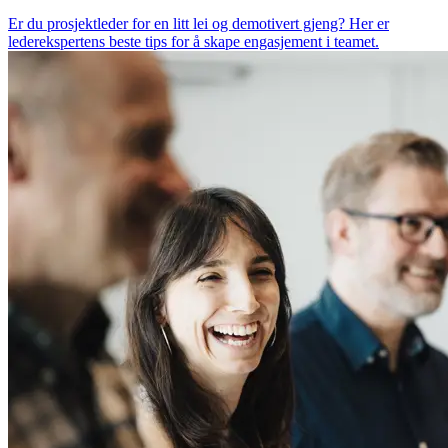
Er du prosjektleder for en litt lei og demotivert gjeng? Her er
lederekspertens beste tips for å skape engasjement i teamet.