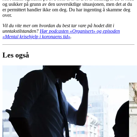
og usikker på grunn av den uoversiktlige situasjonen, men det at du
er permittert handler ikke om deg. Du har ingenting å skamme deg
over.
Vil du vite mer om hvordan du best tar vare på hodet ditt i
unntakstilstanden?
Hør podcasten «Organisert» og episoden
«Mental krisehjelp i koronaens tid»
.
Les også