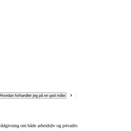
 Hvordan forhandler jeg på en god måte?
5. Kan jeg be om betekningstid?
rådgivning om både arbeidsliv og privatliv.