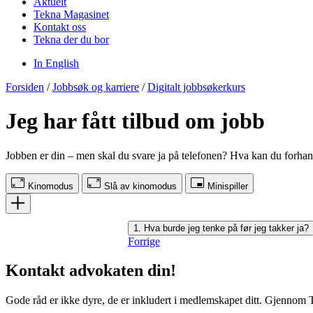
Aktuelt
Tekna Magasinet
Kontakt oss
Tekna der du bor
In English
Forsiden
/
Jobbsøk og karriere
/
Digitalt jobbsøkerkurs
Jeg har fått tilbud om jobb
Jobben er din – men skal du svare ja på telefonen? Hva kan du forhan
Kinomodus
Slå av kinomodus
Minispiller
1. Hva burde jeg tenke på før jeg takker ja?
Forrige
Kontakt advokaten din!
Gode råd er ikke dyre, de er inkludert i medlemskapet ditt. Gjennom Te