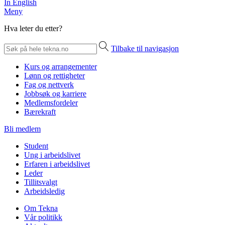
In English
Meny
Hva leter du etter?
Tilbake til navigasjon
Kurs og arrangementer
Lønn og rettigheter
Fag og nettverk
Jobbsøk og karriere
Medlemsfordeler
Bærekraft
Bli medlem
Student
Ung i arbeidslivet
Erfaren i arbeidslivet
Leder
Tillitsvalgt
Arbeidsledig
Om Tekna
Vår politikk