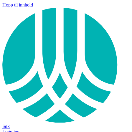
Hopp til innhold
Søk
Logg inn