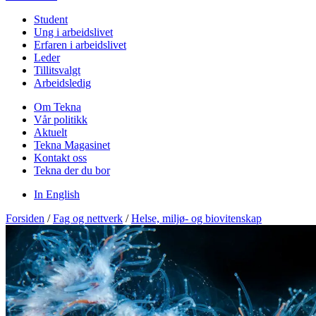
Student
Ung i arbeidslivet
Erfaren i arbeidslivet
Leder
Tillitsvalgt
Arbeidsledig
Om Tekna
Vår politikk
Aktuelt
Tekna Magasinet
Kontakt oss
Tekna der du bor
In English
Forsiden
/
Fag og nettverk
/
Helse, miljø- og biovitenskap