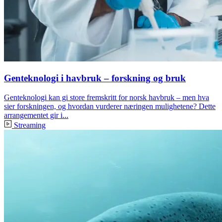
Genteknologi i havbruk – forskning og bruk
Genteknologi kan gi store fremskritt for norsk havbruk – men hva
sier forskningen, og hvordan vurderer næringen mulighetene? Dette
arrangementet gir i...
Streaming