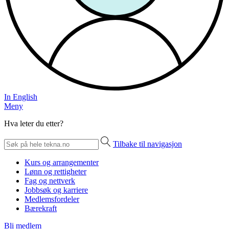
In English
Meny
Hva leter du etter?
Tilbake til navigasjon
Kurs og arrangementer
Lønn og rettigheter
Fag og nettverk
Jobbsøk og karriere
Medlemsfordeler
Bærekraft
Bli medlem