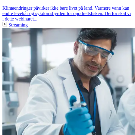
Klimaendringer påvirker ikke bare livet på land. Varmere vann kan
endre levekår og sykdomsbyrden for oppdrettsfisken. Derfor skal vi
i dette webinaret...
Streaming