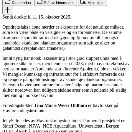
Kinomodus
Slå av kinomodus
Minispiller
Sendt direkte kl.11 15. oktober 2025.
Oppdrettslaks i åpne merder er eksponert for det naturlige miljøet,
som kan være både en velsignelse og en forbannelse. De samme
strømmene som bidrar med oksygen og fjerner avfall kan også
inneholde skadelige planktonorganismer som giftige alger og
gelatinøst dyreplankton (maneter).
Inntil nylig har norsk laksenæring i stor grad sluppet unna med å
ignorere slike trusler, men hendelsen i 2023, med masseforekomst av
perlesnormaneter Apolemia spp. (heretter Apolemia) ble en vekker.
Vi mangler kunnskap og infrastruktur for å effektivt forberede oss
og reagere på oppblomstringer av skadelige planktonorganismer.
Ettersom havtemperaturene fortsetter å stige og marine bestander
skifter nordover, kan tidligere sjeldne arter som Apolemia bli stadig
mer vanlig i norske farvann.
Foredragsholder
Tina Marie Weier Oldham
er havforsker på
Havforskningsinstituttet.
JellySafe ledes av Havforskningsinstituttet. Partnere i prosjektet er
Sintef Ocean, NIVA, NCE Aquaculture, Universitetet i Bergen
(UiB), Åkerblå, Patogen og Akvaplan-niva.