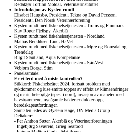
Redaktør Torfinn Moldal, Veterinærinstituttet
Introduksjon av Kysten rundt
Elisabet Haugsbø, President i Tekna og David Persson,
President i Den Norsk Veterinærforening
Kysten rundt med fiskehelsetjenesten - Troms og Finnmark
Kay Roger Fjellsøy, Åkerblå
Kysten rundt med fiskehelsetjenesten - Nordland
Mattias Bendiksen Lind, HaVet
Kysten rundt med fiskehelsetjenesten - Møre og Romsdal og
Trøndelag
Birgit Stautland, Aqua Kompetanse
Kysten rundt med fiskehelsetjenesten - Sør-Vest
Vebjørn Borge, Stim
Panelsamtale:
Er vi ferd med å miste kontrollen?
Stikkord: Fiskehelseåret 2024, fortsatt problem med
sykdommer og luse-smitte toppes av effekt av klimaendringer
og marin hetebølge (spes. i nord), invasjon av maneter med
havstrømmene, nye/gamle bakterier dukker opp,
beredskapsutfordringer.
Samtalen ledes av Øystein Hage, DN Media Group
Deltakere:
- Per Anthon Sæter, Åkerblå og Veterinærforeningen
- Ingebjørg Saværeid, Grieg Seafood
- Ingunn Midttun Godal, Mattilsynet