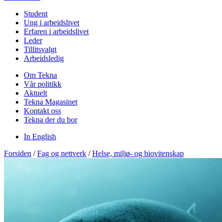
Student
Ung i arbeidslivet
Erfaren i arbeidslivet
Leder
Tillitsvalgt
Arbeidsledig
Om Tekna
Vår politikk
Aktuelt
Tekna Magasinet
Kontakt oss
Tekna der du bor
In English
Forsiden
/
Fag og nettverk
/
Helse, miljø- og biovitenskap