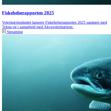
Fiskehelserapporten 2025
Veterinærinstituttet lanserer Fiskehelserapporten 2025 sammen med
Tekna og i samarbeid med Akvaveterinærene.
Streaming