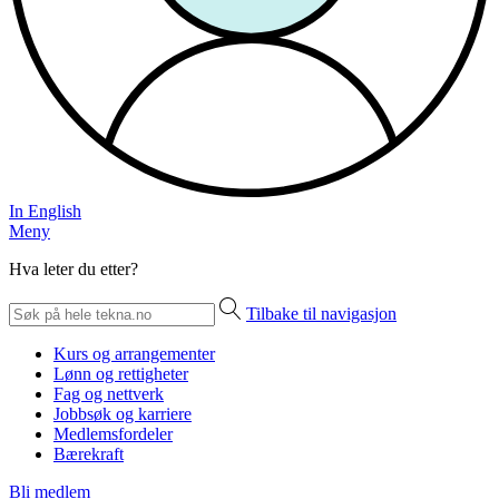
In English
Meny
Hva leter du etter?
Tilbake til navigasjon
Kurs og arrangementer
Lønn og rettigheter
Fag og nettverk
Jobbsøk og karriere
Medlemsfordeler
Bærekraft
Bli medlem