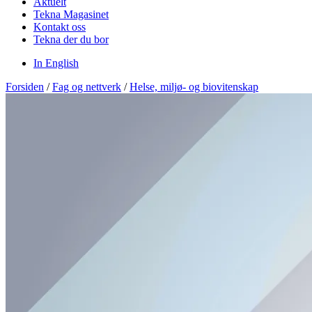
Aktuelt
Tekna Magasinet
Kontakt oss
Tekna der du bor
In English
Forsiden
/
Fag og nettverk
/
Helse, miljø- og biovitenskap