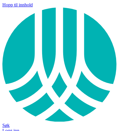
Hopp til innhold
Søk
Logg inn