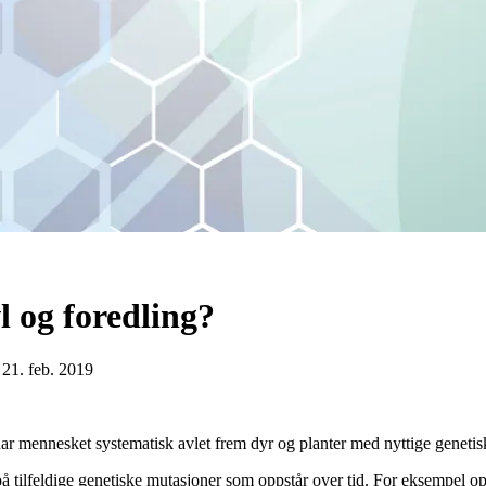
l og foredling?
 21. feb. 2019
har mennesket systematisk avlet frem dyr og planter med nyttige genet
på tilfeldige genetiske mutasjoner som oppstår over tid. For eksempel op