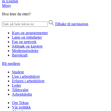
In English
Meny
Hva leter du etter?
Tilbake til navigasjon
Kurs og arrangementer
Lønn og rettigheter
Fag og nettverk
Jobbsøk og karriere
Medlemsfordeler
Bærekraft
Bli medlem
Student
Ung i arbeidslivet
Erfaren i arbeidslivet
Leder
Tillitsvalgt
Arbeidsledig
Om Tekna
Vår politikk