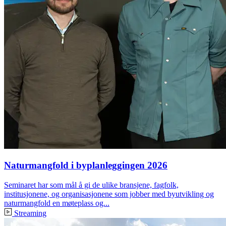
Naturmangfold i byplanleggingen 2026
Seminaret har som mål å gi de ulike bransjene, fagfolk,
institusjonene, og organisasjonene som jobber med byutvikling og
naturmangfold en møteplass og...
Streaming