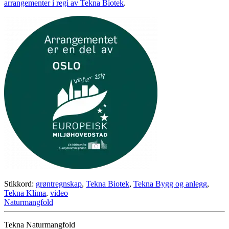
arrangementer i regi av Tekna Biotek
.
Stikkord:
grøntregnskap
,
Tekna Biotek
,
Tekna Bygg og anlegg
,
Tekna Klima
,
video
Naturmangfold
Tekna Naturmangfold