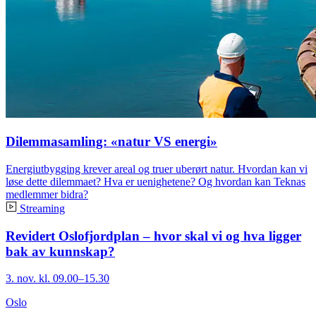
Dilemmasamling: «natur VS energi»
Energiutbygging krever areal og truer uberørt natur. Hvordan kan vi
løse dette dilemmaet? Hva er uenighetene? Og hvordan kan Teknas
medlemmer bidra?
Streaming
Revidert Oslofjordplan – hvor skal vi og hva ligger
bak av kunnskap?
3. nov. kl. 09.00–15.30
Oslo