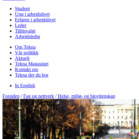
Student
Ung i arbeidslivet
Erfaren i arbeidslivet
Leder
Tillitsvalgt
Arbeidsledig
Om Tekna
Vår politikk
Aktuelt
Tekna Magasinet
Kontakt oss
Tekna der du bor
In English
Forsiden
/
Fag og nettverk
/
Helse, miljø- og biovitenskap