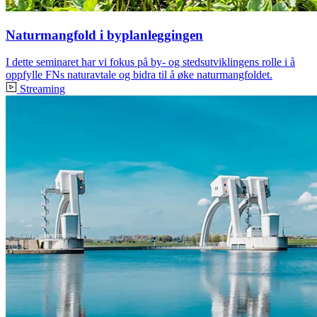
Naturmangfold i byplanleggingen
I dette seminaret har vi fokus på by- og stedsutviklingens rolle i å
oppfylle FNs naturavtale og bidra til å øke naturmangfoldet.
Streaming