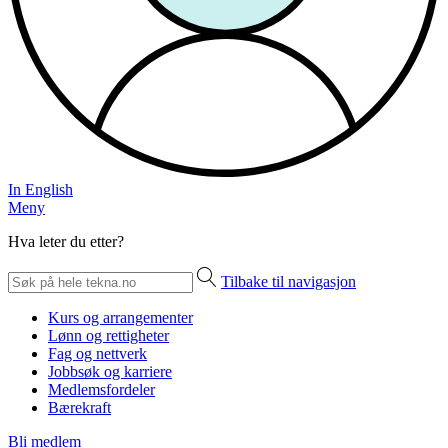
In English
Meny
Hva leter du etter?
Tilbake til navigasjon
Kurs og arrangementer
Lønn og rettigheter
Fag og nettverk
Jobbsøk og karriere
Medlemsfordeler
Bærekraft
Bli medlem