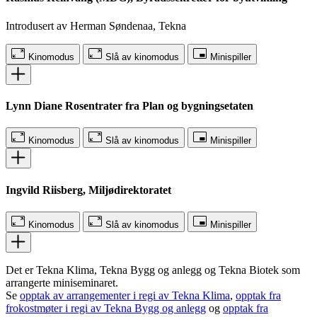
Introdusert av Herman Søndenaa, Tekna
Kinomodus
Slå av kinomodus
Minispiller
Lynn Diane Rosentrater fra Plan og bygningsetaten
Kinomodus
Slå av kinomodus
Minispiller
Ingvild Riisberg, Miljødirektoratet
Kinomodus
Slå av kinomodus
Minispiller
Det er Tekna Klima, Tekna Bygg og anlegg og Tekna Biotek som
arrangerte miniseminaret.
Se
opptak av arrangementer i regi av Tekna Klima
,
opptak fra
frokostmøter i regi av Tekna Bygg og anlegg
og
opptak fra