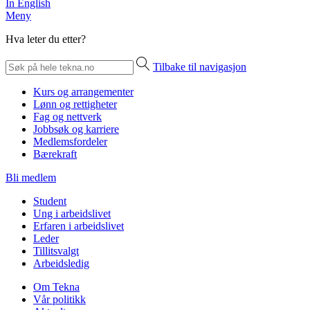
In English
Meny
Hva leter du etter?
Tilbake til navigasjon
Kurs og arrangementer
Lønn og rettigheter
Fag og nettverk
Jobbsøk og karriere
Medlemsfordeler
Bærekraft
Bli medlem
Student
Ung i arbeidslivet
Erfaren i arbeidslivet
Leder
Tillitsvalgt
Arbeidsledig
Om Tekna
Vår politikk