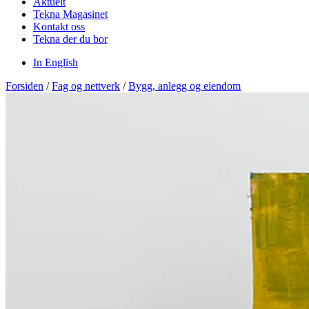
Aktuelt
Tekna Magasinet
Kontakt oss
Tekna der du bor
In English
Forsiden
/
Fag og nettverk
/
Bygg, anlegg og eiendom