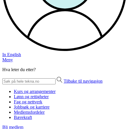
In English
Meny
Hva leter du etter?
Tilbake til navigasjon
Kurs og arrangementer
Lønn og rettigheter
Fag og nettverk
Jobbsøk og karriere
Medlemsfordeler
Bærekraft
Bli medlem