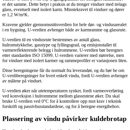
er det samme. Dette betyr i praksis at du trenger vinduer med trelags
glass, eventuelt med isolert karm. Minstekravet til vinduer og dører
er 1,2 W/m²K.
Kravene gjelder gjennomsnittsverdien for hele dør- og vindusarealet
i en bygning. U-verdien avhenger både av karmramme og glassrute.
U-verdien til en vindusrute bestemmes av antall glass,
hulromstykkelse, gasstype og fyllingsgrad, og emisjonstallet til
varmereflekterende belegg i hulrommene. U-verdien bør beregnes
etter standarden ISO 15099. U-verdien varierer med størrelse, men
for vinduer med isolert karmer og rammeprofiler er variasjonen liten.
Disse beregningene får du normalt fra leverandør, og du bør be om
U-verdiberegninger for hvert enkelt vindu, fordi U-verdien avhenger
av målene på vinduet.
U-verdien øker når utetemperaturen synker, fordi varmeoverføring
ved konveksjon i hulrommene mellom glassrutene øker. Du skal
bruke U-verdien ved 0°C for å kontrollere opp mot krav i teknisk
forskrift og passivhusstandardene, og for å beregne energibehov.
Plassering av vindu påvirker kuldebrotap