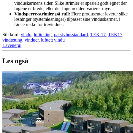
vinduskarmens sider. Slike strimler er spesielt godt egnet der
fugene er brede, eller der fugebredden varierer mye.
Vindsperre-strimler på rull:
Flere produsenter leverer slike
løsninger (systemløsninger) tilpasset sine vinduskarmer, i
første rekke for trevinduer.
Stikkord:
vindu
,
lufttetting
,
passivhusstandard
,
TEK 17
,
TEK17
,
vindtetting
,
vinduer
,
lufttett vindu
Lavenergi
Les også