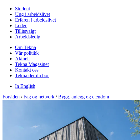
Student
Ung i arbeidslivet
Erfaren i arbeidslivet
Leder
Tillitsvalgt
Arbeidsledig
Om Tekna
Vår politikk
Aktuelt
Tekna Magasinet
Kontakt oss
Tekna der du bor
In English
Forsiden
/
Fag og nettverk
/
Bygg, anlegg og eiendom