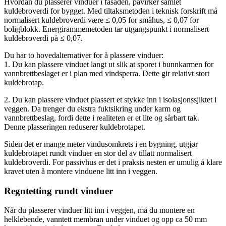
Hvordan du plasserer vinduer i fasaden, påvirker samlet
kuldebroverdi for bygget. Med tiltaksmetoden i teknisk forskrift må
normalisert kuldebroverdi være ≤ 0,05 for småhus, ≤ 0,07 for
boligblokk. Energirammemetoden tar utgangspunkt i normalisert
kuldebroverdi på ≤ 0,07.
Du har to hovedalternativer for å plassere vinduer:
1. Du kan plassere vinduet langt ut slik at sporet i bunnkarmen for
vannbrettbeslaget er i plan med vindsperra. Dette gir relativt stort
kuldebrotap.
2. Du kan plassere vinduet plassert et stykke inn i isolasjonssjiktet i
veggen. Da trenger du ekstra fuktsikring under karm og
vannbrettbeslag, fordi dette i realiteten er et lite og sårbart tak.
Denne plasseringen reduserer kuldebrotapet.
Siden det er mange meter vindusomkrets i en bygning, utgjør
kuldebrotapet rundt vinduer en stor del av tillatt normalisert
kuldebroverdi. For passivhus er det i praksis nesten er umulig å klare
kravet uten å montere vinduene litt inn i veggen.
Regntetting rundt vinduer
Når du plasserer vinduer litt inn i veggen, må du montere en
helklebende, vanntett membran under vinduet og opp ca 50 mm