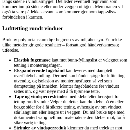
langs sidene i vindussmyget. Det leder eventuelt regnvann som
kommer inn på sidene eller under veggen ut igjen. Membranen vil
også ta vare på lekkasjevann som kommer gjennom tapp-sliss-
forbindelsen i karmen.
Lufttetting rundt vinduer
Bruk av polyuretanskum bør begrenses av miljøhensyn. En rekke
ulike metoder gir gode resultater – fortsatt god håndverksmessig
utførelse.
Elastisk fugemasse
lagt mot bunn-fyllingslist er velegnet som
tetning i monteringsfugen.
Ekspanderende fugebånd
kan leveres med damptett
overflatebehandling. Dermed kan båndet sørge for lufttetting
utvendig, og isolasjon av monteringsfugen så vel som
damptetting på innsiden. Monter fugebåndene før vinduet
settes inn, og vær nøye med å få hjørnene tette.
Tape og vindsperrestrimler
med klebefelter beregnet for
tetting rundt vindu: Velger du dette, kan du klebe på én eller
begge sider for å få sikrere tetting, avhengig av om vinduet
står langt inn eller lengre ut i veggen. Du må bruke tape med
dokumentert varig heft mot materialene den kleber mot, for å
sikre varig tetting.
Strimler av vindsperreduk
klemmer du med trelekter mot