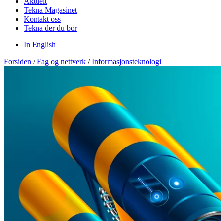
Aktuelt
Tekna Magasinet
Kontakt oss
Tekna der du bor
In English
Forsiden
/
Fag og nettverk
/
Informasjonsteknologi