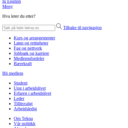
In English
Meny
Hva leter du etter?
Tilbake til navigasjon
Kurs og arrangementer
Lønn og rettigheter
Fag og nettverk
Jobbsøk og karriere
Medlemsfordeler
Bærekraft
Bli medlem
Student
Ung i arbeidslivet
Erfaren i arbeidslivet
Leder
Tillitsvalgt
Arbeidsledig
Om Tekna
Vår politikk