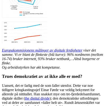
Europakommisjonens målinger av digitale ferdigheter
viser det
samme. Vi er blant de flinkeste (blå kurve): 96% nordmenn (mellom
16-74) bruker internett, 93% bruker nettbank,…Altså borgerne er
flinke.
Og arbeidsstyrken har økt kompetanse.
Trues demokratiet av at ikke alle er med?
Uansett, det er farlig med de som faller utenfor. Dette var noe
tidligere kringkastingssjef Einar Førde var veldig bekymret for
allerede på nittitallet. Han snakket mye om tre-fjerdedelsamfunnet,
digitale skiller (
the digital divide
); den demokratiske utfordringen
ved at deler av samfunnet «faller helt ut». Rundt årtusenskiftet var