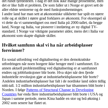
det rundt fjerdedelen. I dag er det nok ikke mange prosentene, men
det er like fullt et problem. De som faller ut i Norge er grovt sett de
aller eldste seniorene og de med funksjonshemninger.
I andre land har man sett at økonomiske ulikheter har spilt en større
rolle og at skillet i større grad forklares av økonomi. For eksempel så
vi dette da vi sammenlignet oss med Italia på 2000-tallet, da begge
land, Norge og Italia, var pionerer i innføring av ny digital TV-
standard. I Norge var viktigste parameter alder, mens det i Italia var
økonomi som skapte digitale skiller.
Hvilket samfunn skal vi ha når arbeidsplasser
forsvinner?
En sosial utfordring ved digitalisering er den demokratiske
utfordringen når noen borgere ikke henger med i samfunnet. En
annen aktuell problemstilling ved digitalisering er at samfunnet
endres og jobbfunksjoner blir borte. Hva skjer når den fjerde
industrielle revolusjon gjør at industriarbeidsplassene blir borte?
Andelen industriarbeidsplasser har falt i de nordiske land siden tidlig
nitti-tall. 1/2 million industriarbeidsplasser har tilsammen blitt borte i
Norden. I følge
Patterns of Structural Change in Developing
Countries
har enda flere industriarbeidsplasser blitt borte i USA og
Japan i samme periode, mens Kina hadde en stor og brå økning i
2002 som senere har flatet ut.