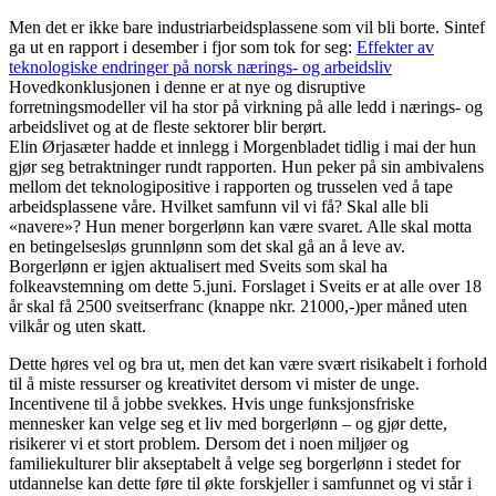
Men det er ikke bare industriarbeidsplassene som vil bli borte. Sintef
ga ut en rapport i desember i fjor som tok for seg:
Effekter av
teknologiske endringer på norsk nærings- og arbeidsliv
Hovedkonklusjonen i denne er at nye og disruptive
forretningsmodeller vil ha stor på virkning på alle ledd i nærings- og
arbeidslivet og at de fleste sektorer blir berørt.
Elin Ørjasæter hadde et innlegg i Morgenbladet tidlig i mai der hun
gjør seg betraktninger rundt rapporten. Hun peker på sin ambivalens
mellom det teknologipositive i rapporten og trusselen ved å tape
arbeidsplassene våre. Hvilket samfunn vil vi få? Skal alle bli
«navere»? Hun mener borgerlønn kan være svaret. Alle skal motta
en betingelsesløs grunnlønn som det skal gå an å leve av.
Borgerlønn er igjen aktualisert med Sveits som skal ha
folkeavstemning om dette 5.juni. Forslaget i Sveits er at alle over 18
år skal få 2500 sveitserfranc (knappe nkr. 21000,-)per måned uten
vilkår og uten skatt.
Dette høres vel og bra ut, men det kan være svært risikabelt i forhold
til å miste ressurser og kreativitet dersom vi mister de unge.
Incentivene til å jobbe svekkes. Hvis unge funksjonsfriske
mennesker kan velge seg et liv med borgerlønn – og gjør dette,
risikerer vi et stort problem. Dersom det i noen miljøer og
familiekulturer blir akseptabelt å velge seg borgerlønn i stedet for
utdannelse kan dette føre til økte forskjeller i samfunnet og vi står i