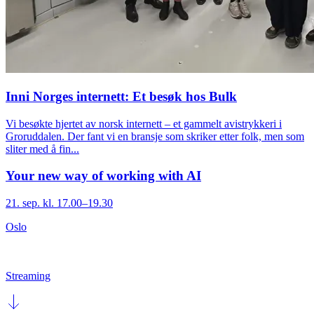
Inni Norges internett: Et besøk hos Bulk
Vi besøkte hjertet av norsk internett – et gammelt avistrykkeri i
Groruddalen. Der fant vi en bransje som skriker etter folk, men som
sliter med å fin...
Your new way of working with AI
21. sep. kl. 17.00–19.30
Oslo
Streaming