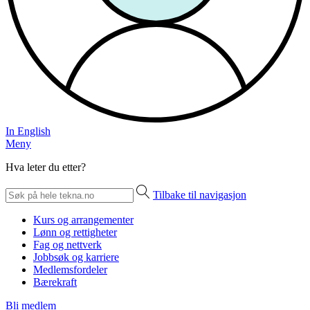
In English
Meny
Hva leter du etter?
Tilbake til navigasjon
Kurs og arrangementer
Lønn og rettigheter
Fag og nettverk
Jobbsøk og karriere
Medlemsfordeler
Bærekraft
Bli medlem