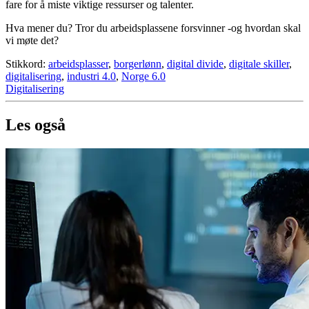
fare for å miste viktige ressurser og talenter.
Hva mener du? Tror du arbeidsplassene forsvinner -og hvordan skal
vi møte det?
Stikkord:
arbeidsplasser
,
borgerlønn
,
digital divide
,
digitale skiller
,
digitalisering
,
industri 4.0
,
Norge 6.0
Digitalisering
Les også