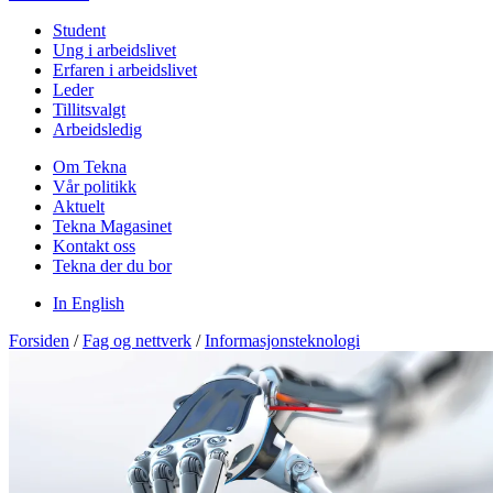
Student
Ung i arbeidslivet
Erfaren i arbeidslivet
Leder
Tillitsvalgt
Arbeidsledig
Om Tekna
Vår politikk
Aktuelt
Tekna Magasinet
Kontakt oss
Tekna der du bor
In English
Forsiden
/
Fag og nettverk
/
Informasjonsteknologi