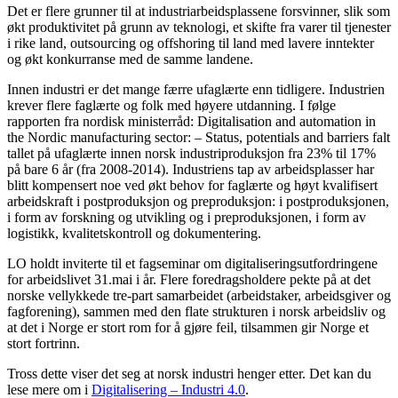
Det er flere grunner til at industriarbeidsplassene forsvinner, slik som
økt produktivitet på grunn av teknologi, et skifte fra varer til tjenester
i rike land, outsourcing og offshoring til land med lavere inntekter
og økt konkurranse med de samme landene.
Innen industri er det mange færre ufaglærte enn tidligere. Industrien
krever flere faglærte og folk med høyere utdanning. I følge
rapporten fra nordisk ministerråd: Digitalisation and automation in
the Nordic manufacturing sector: – Status, potentials and barriers falt
tallet på ufaglærte innen norsk industriproduksjon fra 23% til 17%
på bare 6 år (fra 2008-2014). Industriens tap av arbeidsplasser har
blitt kompensert noe ved økt behov for faglærte og høyt kvalifisert
arbeidskraft i postproduksjon og preproduksjon: i postproduksjonen,
i form av forskning og utvikling og i preproduksjonen, i form av
logistikk, kvalitetskontroll og dokumentering.
LO holdt inviterte til et fagseminar om digitaliseringsutfordringene
for arbeidslivet 31.mai i år. Flere foredragsholdere pekte på at det
norske vellykkede tre-part samarbeidet (arbeidstaker, arbeidsgiver og
fagforening), sammen med den flate strukturen i norsk arbeidsliv og
at det i Norge er stort rom for å gjøre feil, tilsammen gir Norge et
stort fortrinn.
Tross dette viser det seg at norsk industri henger etter. Det kan du
lese mere om i
Digitalisering – Industri 4.0
.